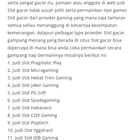
serta sangat gacor itu, pemain atau anggota di web judi
Slot gacor tidak susah pilih serta permainkan tipe games
Slot gacor dari provder gaming yang mana saja lantaran
semua sellau menanggung di besarnya kesempatan
kemenangan. Adapun pelbagai type provider Slot gacor
gampang menang yang berada di situs Slot gacor bisa
dipercaya di mana bisa anda coba permainkan secara
gampang tiap bermainnya misalnya berikut ini:
1. Judi Slot Pragmatic Play
2. Judi Slot Microgaming
3. Judi Slot Hebat Tren Gaming
4. Judi Slot Joker Gaming
5. Judi Slot PG Soft
6. Judi Slot Spadegaming
7. Judi Slot Habanero
8. Judi Slot CQ9 Gaming
9. Judi Slot Playtech
10. Judi Slot Yggdrasil
11. Judi Slot JDB Gaming