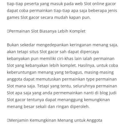
tiap-tiap peserta yang masuk pada web Slot online gacor
dapat coba permainkan tiap-tiap apa saja beberapa jenis
games Slot gacor secara mudah kapan pun.
Permainan Slot Biasanya Lebih Komplet
Bukan sekedar mengedepankan keringanan menang saja,
akan tetapi situs Slot gacor sah dapat dipercaya
kebanyakan pun memiliki ciri-khas lain ialah permainan
Slot yang kebanyakan lebih komplet. Hasilnya, untuk coba
keberuntungan menang yang terbagus, masing-masing
anggota dapat memutuskan permainkan type permainan
Slot mana saja. Tetapi yang tentu, seluruhnya permainan
Slot apa saja yang anda permemainkan nanti di blog judi
Slot gacor tentunya dapat menanggung kemungkinan
menang besar sekali dan ringan diperoleh.
Menjamin Kemungkinan Menang untuk Anggota