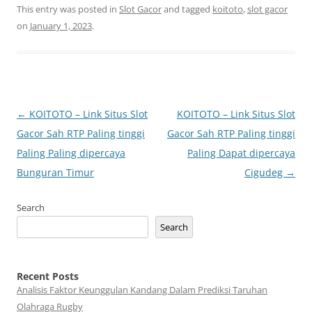
This entry was posted in
Slot Gacor
and tagged
koitoto
,
slot gacor
on
January 1, 2023
.
Post
←
KOITOTO – Link Situs Slot
KOITOTO – Link Situs Slot
navigation
Gacor Sah RTP Paling tinggi
Gacor Sah RTP Paling tinggi
Paling Paling dipercaya
Paling Dapat dipercaya
Bunguran Timur
Cigudeg
→
Search
Search
Recent Posts
Analisis Faktor Keunggulan Kandang Dalam Prediksi Taruhan
Olahraga Rugby