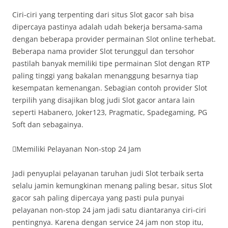
Ciri-ciri yang terpenting dari situs Slot gacor sah bisa
dipercaya pastinya adalah udah bekerja bersama-sama
dengan beberapa provider permainan Slot online terhebat.
Beberapa nama provider Slot terunggul dan tersohor
pastilah banyak memiliki tipe permainan Slot dengan RTP
paling tinggi yang bakalan menanggung besarnya tiap
kesempatan kemenangan. Sebagian contoh provider Slot
terpilih yang disajikan blog judi Slot gacor antara lain
seperti Habanero, Joker123, Pragmatic, Spadegaming, PG
Soft dan sebagainya.
Memiliki Pelayanan Non-stop 24 Jam
Jadi penyuplai pelayanan taruhan judi Slot terbaik serta
selalu jamin kemungkinan menang paling besar, situs Slot
gacor sah paling dipercaya yang pasti pula punyai
pelayanan non-stop 24 jam jadi satu diantaranya ciri-ciri
pentingnya. Karena dengan service 24 jam non stop itu,