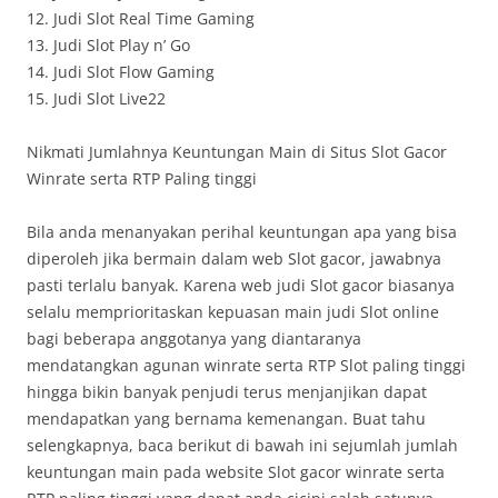
12. Judi Slot Real Time Gaming
13. Judi Slot Play n’ Go
14. Judi Slot Flow Gaming
15. Judi Slot Live22
Nikmati Jumlahnya Keuntungan Main di Situs Slot Gacor
Winrate serta RTP Paling tinggi
Bila anda menanyakan perihal keuntungan apa yang bisa
diperoleh jika bermain dalam web Slot gacor, jawabnya
pasti terlalu banyak. Karena web judi Slot gacor biasanya
selalu memprioritaskan kepuasan main judi Slot online
bagi beberapa anggotanya yang diantaranya
mendatangkan agunan winrate serta RTP Slot paling tinggi
hingga bikin banyak penjudi terus menjanjikan dapat
mendapatkan yang bernama kemenangan. Buat tahu
selengkapnya, baca berikut di bawah ini sejumlah jumlah
keuntungan main pada website Slot gacor winrate serta