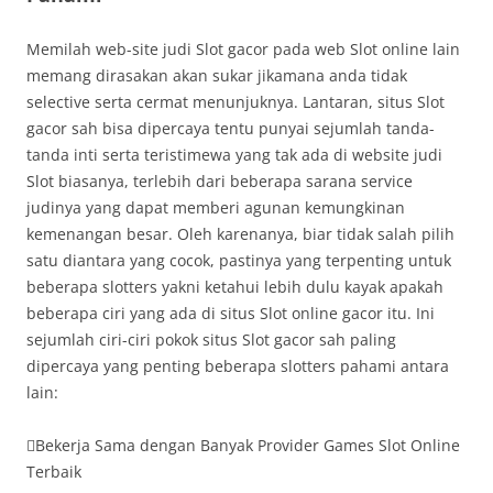
Memilah web-site judi Slot gacor pada web Slot online lain
memang dirasakan akan sukar jikamana anda tidak
selective serta cermat menunjuknya. Lantaran, situs Slot
gacor sah bisa dipercaya tentu punyai sejumlah tanda-
tanda inti serta teristimewa yang tak ada di website judi
Slot biasanya, terlebih dari beberapa sarana service
judinya yang dapat memberi agunan kemungkinan
kemenangan besar. Oleh karenanya, biar tidak salah pilih
satu diantara yang cocok, pastinya yang terpenting untuk
beberapa slotters yakni ketahui lebih dulu kayak apakah
beberapa ciri yang ada di situs Slot online gacor itu. Ini
sejumlah ciri-ciri pokok situs Slot gacor sah paling
dipercaya yang penting beberapa slotters pahami antara
lain:
Bekerja Sama dengan Banyak Provider Games Slot Online
Terbaik