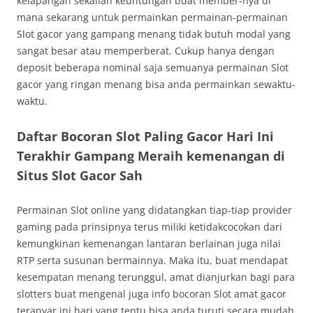
kelapangan sekalian keuntungan buat member-nya di
mana sekarang untuk permainkan permainan-permainan
Slot gacor yang gampang menang tidak butuh modal yang
sangat besar atau memperberat. Cukup hanya dengan
deposit beberapa nominal saja semuanya permainan Slot
gacor yang ringan menang bisa anda permainkan sewaktu-
waktu.
Daftar Bocoran Slot Paling Gacor Hari Ini
Terakhir Gampang Meraih kemenangan di
Situs Slot Gacor Sah
Permainan Slot online yang didatangkan tiap-tiap provider
gaming pada prinsipnya terus miliki ketidakcocokan dari
kemungkinan kemenangan lantaran berlainan juga nilai
RTP serta susunan bermainnya. Maka itu, buat mendapat
kesempatan menang terunggul, amat dianjurkan bagi para
slotters buat mengenal juga info bocoran Slot amat gacor
teranyar ini hari yang tentu bisa anda turuti secara mudah