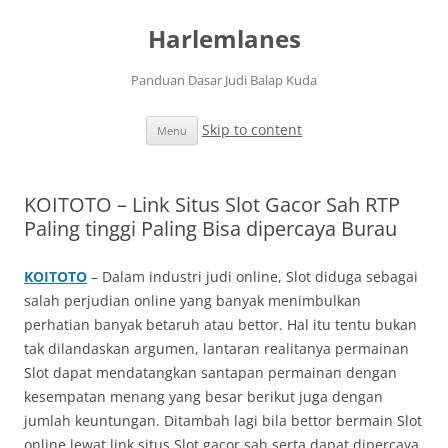
Harlemlanes
Panduan Dasar Judi Balap Kuda
Skip to content
Menu
KOITOTO – Link Situs Slot Gacor Sah RTP
Paling tinggi Paling Bisa dipercaya Burau
KOITOTO
– Dalam industri judi online, Slot diduga sebagai
salah perjudian online yang banyak menimbulkan
perhatian banyak betaruh atau bettor. Hal itu tentu bukan
tak dilandaskan argumen, lantaran realitanya permainan
Slot dapat mendatangkan santapan permainan dengan
kesempatan menang yang besar berikut juga dengan
jumlah keuntungan. Ditambah lagi bila bettor bermain Slot
online lewat link situs Slot gacor sah serta dapat dipercaya,