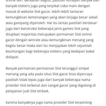
online lain. Berkaitan begitu, pastilah lumayan banyak dari
banyak slotters juga yang terpikat coba main dengan
masuk di website Slot gacor, lebih-lebih lantaran
kemungkinan kemenangan yang akan terjaga besar sekali
atau gampang diperoleh. Hal itu lantas pastilah berdasar
juga dari konstruksi beberapa jenis games Slot yang
disajikan mayoritas merupakan permainan Slot online
gacor dengan winrate atau kemungkinan menang yang
begitu besar maka dari itu menjajakan lebih sejumlah
keuntungan bagi beberapa slotters yang kedepan bakal
didapat.
Banyak permainan-permainan Slot terunggul simpel
menang yang ada pada situs Slot gacor bisa dipercaya
pastilah tidak lepas juga dari banyak beberapa nama
provider Slot terkenal dan sangat gacor yang digotong di
pelayanan judi Slot terbaik.
Karena banyaknya juga nama provider Slot terpenting