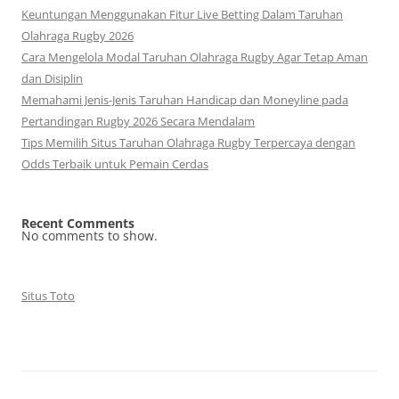
Keuntungan Menggunakan Fitur Live Betting Dalam Taruhan
Olahraga Rugby 2026
Cara Mengelola Modal Taruhan Olahraga Rugby Agar Tetap Aman
dan Disiplin
Memahami Jenis-Jenis Taruhan Handicap dan Moneyline pada
Pertandingan Rugby 2026 Secara Mendalam
Tips Memilih Situs Taruhan Olahraga Rugby Terpercaya dengan
Odds Terbaik untuk Pemain Cerdas
Recent Comments
No comments to show.
Situs Toto