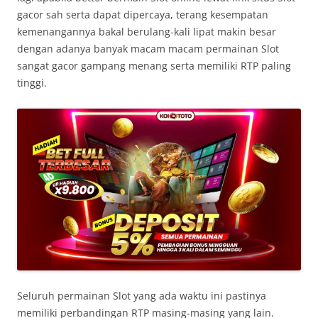
gacor sah serta dapat dipercaya, terang kesempatan
kemenangannya bakal berulang-kali lipat makin besar
dengan adanya banyak macam macam permainan Slot
sangat gacor gampang menang serta memiliki RTP paling
tinggi.
Seluruh permainan Slot yang ada waktu ini pastinya
memiliki perbandingan RTP masing-masing yang lain.