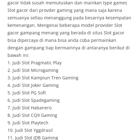
gacor tidak susah memutuskan dan mainkan type games
Slot gacor dari provder gaming yang mana saja karena
semuanya sellau menanggung pada besarnya kesempatan
kemenangan. Mengenai beberapa model provider Slot
gacor gampang menang yang berada di situs Slot gacor
bisa dipercaya di mana bisa anda coba permainkan
dengan gampang tiap bermainnya di antaranya berikut di
bawah ini:
1. Judi Slot Pragmatic Play
2. Judi Slot Microgaming
3. Judi Slot Kampiun Tren Gaming
4. Judi Slot Joker Gaming
5. Judi Slot PG Soft
6. Judi Slot Spadegaming
7. Judi Slot Habanero
8. Judi Slot CQ9 Gaming
9. Judi Slot Playtech
10. Judi Slot Yggdrasil
11. Judi Slot JDB Gaming