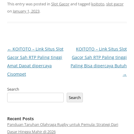
This entry was posted in
Slot Gacor
and tagged
koitoto
,
slot gacor
on
January 1, 2023
.
Post
←
KOITOTO – Link Situs Slot
KOITOTO – Link Situs Slot
navigation
Gacor Sah RTP Paling tinggi
Gacor Sah RTP Paling tinggi
Amat Dapat dipercaya
Paling Bisa dipercaya Butuh
Cisompet
→
Search
Search
Recent Posts
Panduan Taruhan Olahraga Rugby untuk Pemula: Strategi Dari
Dasar Hingga Mahir di 2026