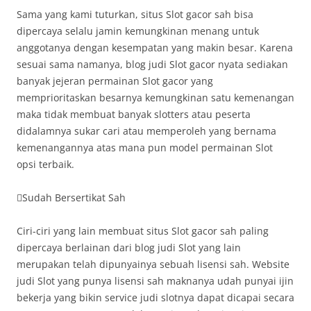
Sama yang kami tuturkan, situs Slot gacor sah bisa
dipercaya selalu jamin kemungkinan menang untuk
anggotanya dengan kesempatan yang makin besar. Karena
sesuai sama namanya, blog judi Slot gacor nyata sediakan
banyak jejeran permainan Slot gacor yang
memprioritaskan besarnya kemungkinan satu kemenangan
maka tidak membuat banyak slotters atau peserta
didalamnya sukar cari atau memperoleh yang bernama
kemenangannya atas mana pun model permainan Slot
opsi terbaik.
Sudah Bersertikat Sah
Ciri-ciri yang lain membuat situs Slot gacor sah paling
dipercaya berlainan dari blog judi Slot yang lain
merupakan telah dipunyainya sebuah lisensi sah. Website
judi Slot yang punya lisensi sah maknanya udah punyai ijin
bekerja yang bikin service judi slotnya dapat dicapai secara