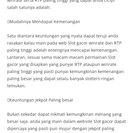
winrate serta RTP paling tinggi yang dapat anda cicipi
salah satunya adalah:
Mudahnya Mendapat Kemenangan
Satu diantara keuntungan yang nyata dapat teruji anda
rasakan kalau main pada web Slot gacor winrate dan RTP
paling tinggi adalah entengnya mencapai kemenangan.
Lantaran, sesuai sama macam-macam permainan Slot
gacor yang disajikan yang punyai RTP ataupun winrate
paling tinggi yang pasti punyai kemungkinan kemenangan
paling besar yang dapat selalu banyak slotters ringan
temukan.
Keuntungan Jekpot Paling besar
Bukan sekedar dapat nikmati kemungkinan menang yang
besar saja, anda yang main dalam website Slot gacor dapat
dipercaya yang pasti pun mujur dengan jekpot paling