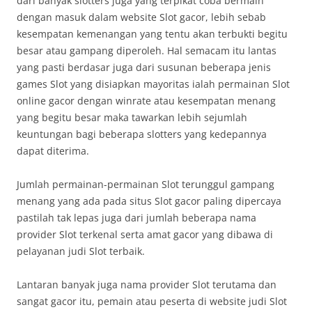
dari banyak slotters juga yang terpikat coba bermain
dengan masuk dalam website Slot gacor, lebih sebab
kesempatan kemenangan yang tentu akan terbukti begitu
besar atau gampang diperoleh. Hal semacam itu lantas
yang pasti berdasar juga dari susunan beberapa jenis
games Slot yang disiapkan mayoritas ialah permainan Slot
online gacor dengan winrate atau kesempatan menang
yang begitu besar maka tawarkan lebih sejumlah
keuntungan bagi beberapa slotters yang kedepannya
dapat diterima.
Jumlah permainan-permainan Slot terunggul gampang
menang yang ada pada situs Slot gacor paling dipercaya
pastilah tak lepas juga dari jumlah beberapa nama
provider Slot terkenal serta amat gacor yang dibawa di
pelayanan judi Slot terbaik.
Lantaran banyak juga nama provider Slot terutama dan
sangat gacor itu, pemain atau peserta di website judi Slot