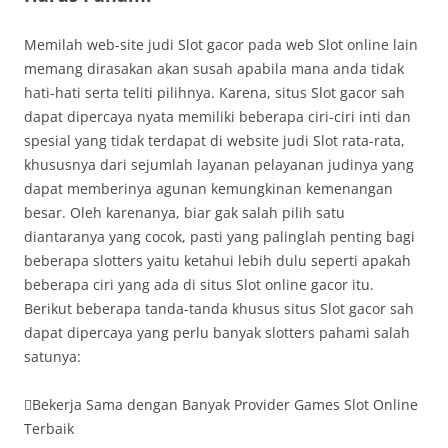
Memilah web-site judi Slot gacor pada web Slot online lain
memang dirasakan akan susah apabila mana anda tidak
hati-hati serta teliti pilihnya. Karena, situs Slot gacor sah
dapat dipercaya nyata memiliki beberapa ciri-ciri inti dan
spesial yang tidak terdapat di website judi Slot rata-rata,
khususnya dari sejumlah layanan pelayanan judinya yang
dapat memberinya agunan kemungkinan kemenangan
besar. Oleh karenanya, biar gak salah pilih satu
diantaranya yang cocok, pasti yang palinglah penting bagi
beberapa slotters yaitu ketahui lebih dulu seperti apakah
beberapa ciri yang ada di situs Slot online gacor itu.
Berikut beberapa tanda-tanda khusus situs Slot gacor sah
dapat dipercaya yang perlu banyak slotters pahami salah
satunya:
Bekerja Sama dengan Banyak Provider Games Slot Online
Terbaik