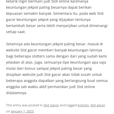
ketarik ingin bermain judi Slot online karenanya
keuntungan jekpot paling besarnya dapat berikan
kepuasan semakin banyak. Sementara itu, pada web Slot
gacor keuntungan jekpot yang dijajakan tentunya
bertambah besar serta lebih menjanjikan untuk dimenangi
setiap saat.
Selainnya ada keuntungan jekpot paling besar, masuk di
website Slot gacor memberi banyak keuntungan lainnya
bagi beberapa slotters sama dengan dari yang sudah kami
jelaskan di atas. Juga, semuanya tipe keuntungan apa saja
mulai dari bonus sampai jekpot paling besar yang
disajikan website judi Slot gacor akan tidak susah untuk
beberapa anggota dapatkan yang berlangsung buat semua
anggota sah waktu aktif permainkan judi Slot online
didalamnya.
This entry was posted in
Slot Gacor
and tagged
koitoto
,
slot gacor
on
January 1, 2023
.