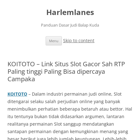
Harlemlanes
Panduan Dasar Judi Balap Kuda
Skip to content
Menu
KOITOTO – Link Situs Slot Gacor Sah RTP
Paling tinggi Paling Bisa dipercaya
Campaka
KOITOTO
– Dalam industri permainan judi online, Slot
ditengarai selaku salah perjudian online yang banyak
menimbulkan perhatian beberapa betaruh atau bettor. Hal
itu tentunya bukan tidak didasarkan argumen, lantaran
realitanya permainan Slot sanggup mendatangkan
santapan permainan dengan kemungkinan menang yang
besar berikut juga lebih jumlah keuntungan. Lebih-lebih