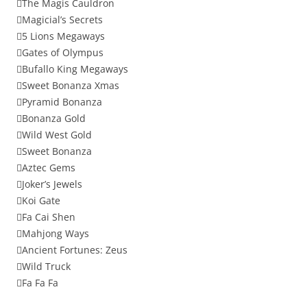
The Magis Cauldron
Magicial’s Secrets
5 Lions Megaways
Gates of Olympus
Bufallo King Megaways
Sweet Bonanza Xmas
Pyramid Bonanza
Bonanza Gold
Wild West Gold
Sweet Bonanza
Aztec Gems
Joker’s Jewels
Koi Gate
Fa Cai Shen
Mahjong Ways
Ancient Fortunes: Zeus
Wild Truck
Fa Fa Fa