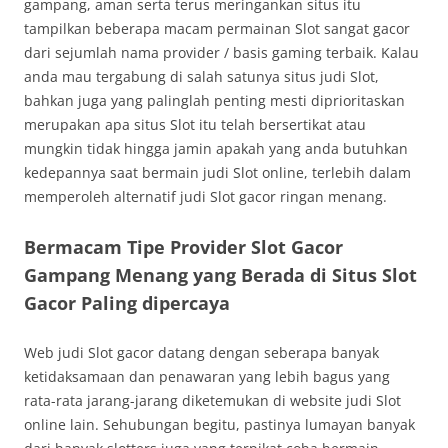
gampang, aman serta terus meringankan situs itu
tampilkan beberapa macam permainan Slot sangat gacor
dari sejumlah nama provider / basis gaming terbaik. Kalau
anda mau tergabung di salah satunya situs judi Slot,
bahkan juga yang palinglah penting mesti diprioritaskan
merupakan apa situs Slot itu telah bersertikat atau
mungkin tidak hingga jamin apakah yang anda butuhkan
kedepannya saat bermain judi Slot online, terlebih dalam
memperoleh alternatif judi Slot gacor ringan menang.
Bermacam Tipe Provider Slot Gacor
Gampang Menang yang Berada di Situs Slot
Gacor Paling dipercaya
Web judi Slot gacor datang dengan seberapa banyak
ketidaksamaan dan penawaran yang lebih bagus yang
rata-rata jarang-jarang diketemukan di website judi Slot
online lain. Sehubungan begitu, pastinya lumayan banyak