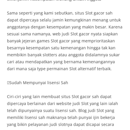
Sama seperti yang kami sebutkan, situs Slot gacor sah
dapat dipercaya selalu jamin kemungkinan menang untuk
anggotanya dengan kesempatan yang makin besar. Karena
sesuai sama namanya, web judi Slot gacor nyata siapkan
banyak jejeran games Slot gacor yang memprioritaskan
besarnya kesempatan satu kemenangan hingga tak kan
membikin banyak slotters atau anggota didalamnya sukar
cari atau mendapatkan yang bernama kemenangannya
dari mana saja type permainan Slot alternatif terbaik.
Sudah Mempunyai lisensi Sah
Ciri-ciri yang lain membuat situs Slot gacor sah dapat
dipercaya berlainan dari website judi Slot yang lain ialah
telah dipunyainya suatu lisensi sah. Blog judi Slot yang
memiliki lisensi sah maknanya telah punyai ijin bekerja
yang bikin pelayanan judi slotnya dapat dicapai secara