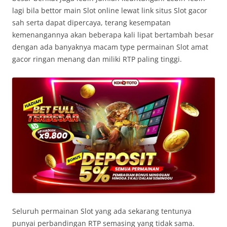
lagi bila bettor main Slot online lewat link situs Slot gacor
sah serta dapat dipercaya, terang kesempatan
kemenangannya akan beberapa kali lipat bertambah besar
dengan ada banyaknya macam type permainan Slot amat
gacor ringan menang dan miliki RTP paling tinggi.
Seluruh permainan Slot yang ada sekarang tentunya
punyai perbandingan RTP semasing yang tidak sama.