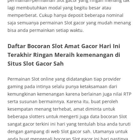
permainan-permainan Slot gacor yang ringan menang tak
lagi membutuhkan modal yang begitu besar atau
memperberat. Cukup hanya deposit beberapa nominal
saja semuanya permainan Slot gacor yang mudah menang
bisa anda permainkan setiap waktu.
Daftar Bocoran Slot Amat Gacor Hari Ini
Terakhir Ringan Meraih kemenangan di
Situs Slot Gacor Sah
Permainan Slot online yang didatangkan tiap provider
gaming pada intinya selalu punya ketaksamaan dari
kemungkinan kemenangan karena berlainan juga nilai RTP
serta susunan bermainnya. Karena itu, buat peroleh
kesempatan menang terhebat, amat diminta untuk
beberapa slotters untuk mengerti juga data bocoran Slot
sangat gacor terkini ini hari yang tentulah bisa anda turuti
dengan gampang di web Slot gacor sah. Utamanya untuk
anda buat mengenali bocoran Slot gacor ini hari pastinya