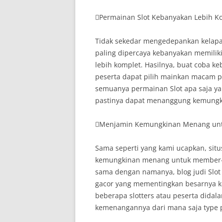
Permainan Slot Kebanyakan Lebih K
Tidak sekedar mengedepankan kelapan
paling dipercaya kebanyakan memiliki
lebih komplet. Hasilnya, buat coba 
peserta dapat pilih mainkan macam pe
semuanya permainan Slot apa saja yan
pastinya dapat menanggung kemungki
Menjamin Kemungkinan Menang unt
Sama seperti yang kami ucapkan, situ
kemungkinan menang untuk member-
sama dengan namanya, blog judi Slot 
gacor yang mementingkan besarnya k
beberapa slotters atau peserta dida
kemenangannya dari mana saja type p