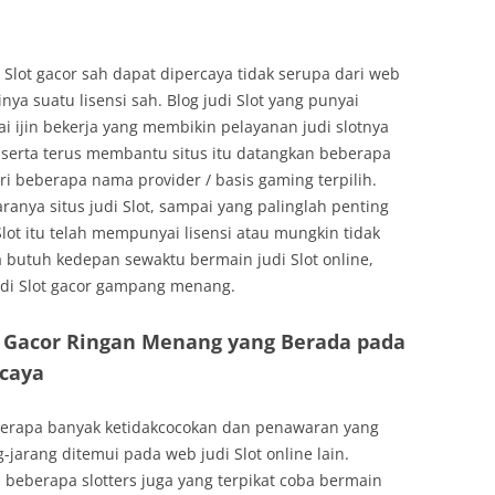
Slot gacor sah dapat dipercaya tidak serupa dari web
inya suatu lisensi sah. Blog judi Slot yang punyai
 ijin bekerja yang membikin pelayanan judi slotnya
serta terus membantu situs itu datangkan beberapa
 beberapa nama provider / basis gaming terpilih.
ranya situs judi Slot, sampai yang palinglah penting
lot itu telah mempunyai lisensi atau mungkin tidak
 butuh kedepan sewaktu bermain judi Slot online,
udi Slot gacor gampang menang.
t Gacor Ringan Menang yang Berada pada
rcaya
 berapa banyak ketidakcocokan dan penawaran yang
jarang ditemui pada web judi Slot online lain.
 beberapa slotters juga yang terpikat coba bermain