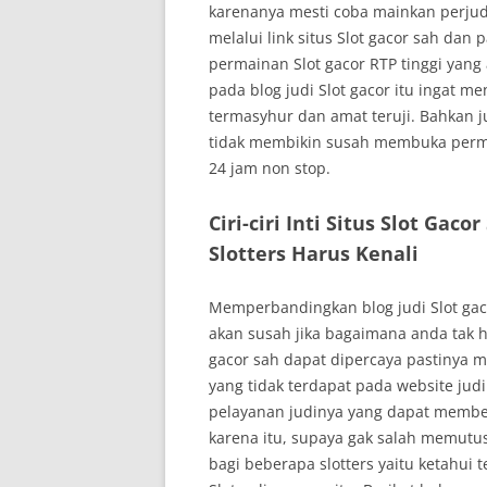
karenanya mesti coba mainkan perjudi
melalui link situs Slot gacor sah dan
permainan Slot gacor RTP tinggi yang
pada blog judi Slot gacor itu ingat 
termasyhur dan amat teruji. Bahkan ju
tidak membikin susah membuka perma
24 jam non stop.
Ciri-ciri Inti Situs Slot Gac
Slotters Harus Kenali
Memperbandingkan blog judi Slot gaco
akan susah jika bagaimana anda tak ha
gacor sah dapat dipercaya pastinya m
yang tidak terdapat pada website jud
pelayanan judinya yang dapat memb
karena itu, supaya gak salah memutus
bagi beberapa slotters yaitu ketahui t