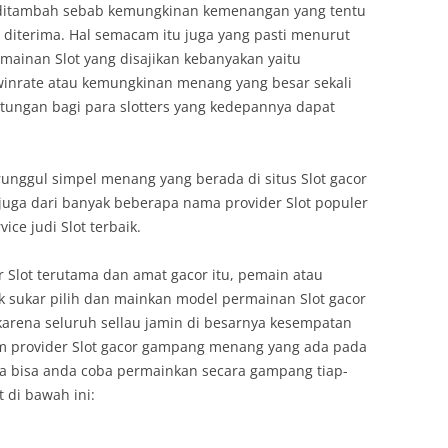
, ditambah sebab kemungkinan kemenangan yang tentu
l diterima. Hal semacam itu juga yang pasti menurut
ainan Slot yang disajikan kebanyakan yaitu
winrate atau kemungkinan menang yang besar sekali
tungan bagi para slotters yang kedepannya dapat
unggul simpel menang yang berada di situs Slot gacor
s juga dari banyak beberapa nama provider Slot populer
ce judi Slot terbaik.
 Slot terutama dan amat gacor itu, pemain atau
dak sukar pilih dan mainkan model permainan Slot gacor
karena seluruh sellau jamin di besarnya kesempatan
 provider Slot gacor gampang menang yang ada pada
ana bisa anda coba permainkan secara gampang tiap-
 di bawah ini: