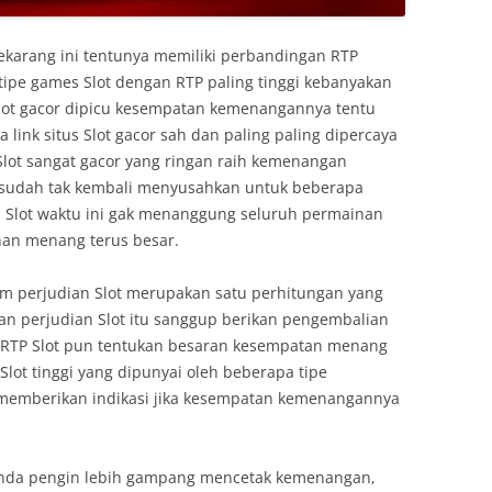
karang ini tentunya memiliki perbandingan RTP
tipe games Slot dengan RTP paling tinggi kebanyakan
lot gacor dipicu kesempatan kemenangannya tentu
 link situs Slot gacor sah dan paling paling dipercaya
 Slot sangat gacor yang ringan raih kemenangan
 sudah tak kembali menyusahkan untuk beberapa
us Slot waktu ini gak menanggung seluruh permainan
nan menang terus besar.
lam perjudian Slot merupakan satu perhitungan yang
n perjudian Slot itu sanggup berikan pengembalian
, RTP Slot pun tentukan besaran kesempatan menang
Slot tinggi yang dipunyai oleh beberapa tipe
 memberikan indikasi jika kesempatan kemenangannya
anda pengin lebih gampang mencetak kemenangan,