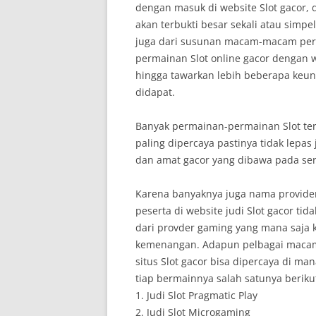
dengan masuk di website Slot gacor
akan terbukti besar sekali atau simpe
juga dari susunan macam-macam perm
permainan Slot online gacor dengan 
hingga tawarkan lebih beberapa keun
didapat.
Banyak permainan-permainan Slot ter
paling dipercaya pastinya tidak lepa
dan amat gacor yang dibawa pada servi
Karena banyaknya juga nama provider
peserta di website judi Slot gacor ti
dari provder gaming yang mana saja 
kemenangan. Adapun pelbagai macam
situs Slot gacor bisa dipercaya di m
tiap bermainnya salah satunya berikut
1. Judi Slot Pragmatic Play
2. Judi Slot Microgaming