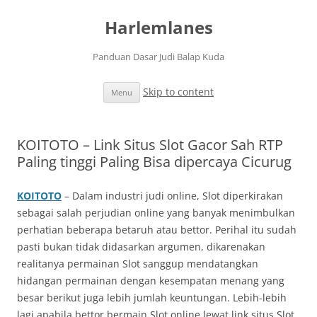
Harlemlanes
Panduan Dasar Judi Balap Kuda
Skip to content
Menu
KOITOTO – Link Situs Slot Gacor Sah RTP
Paling tinggi Paling Bisa dipercaya Cicurug
KOITOTO
– Dalam industri judi online, Slot diperkirakan
sebagai salah perjudian online yang banyak menimbulkan
perhatian beberapa betaruh atau bettor. Perihal itu sudah
pasti bukan tidak didasarkan argumen, dikarenakan
realitanya permainan Slot sanggup mendatangkan
hidangan permainan dengan kesempatan menang yang
besar berikut juga lebih jumlah keuntungan. Lebih-lebih
lagi apabila bettor bermain Slot online lewat link situs Slot