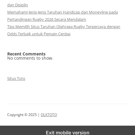
dan Disiplin
Memahami Jenis-Jenis Taruhan Handicap dan Moneyline pada
Pertandingan Rugby 2026 Secara Mendalam
Tips Memilih Situs Taruhan Olahraga Rugby Terpercaya dengan
Odds Terbaik untuk Pemain Cerdas
Recent Comments
No comments to show.
Situs Toto
Copyright © 2025 |
OLXTOTO
Exit mobile version