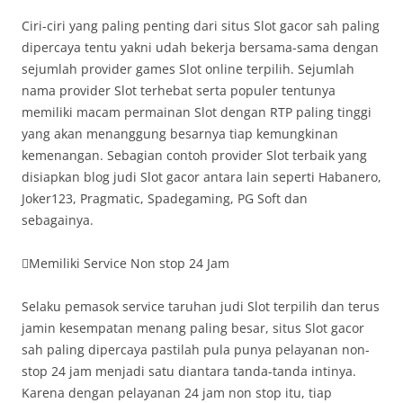
Ciri-ciri yang paling penting dari situs Slot gacor sah paling
dipercaya tentu yakni udah bekerja bersama-sama dengan
sejumlah provider games Slot online terpilih. Sejumlah
nama provider Slot terhebat serta populer tentunya
memiliki macam permainan Slot dengan RTP paling tinggi
yang akan menanggung besarnya tiap kemungkinan
kemenangan. Sebagian contoh provider Slot terbaik yang
disiapkan blog judi Slot gacor antara lain seperti Habanero,
Joker123, Pragmatic, Spadegaming, PG Soft dan
sebagainya.
Memiliki Service Non stop 24 Jam
Selaku pemasok service taruhan judi Slot terpilih dan terus
jamin kesempatan menang paling besar, situs Slot gacor
sah paling dipercaya pastilah pula punya pelayanan non-
stop 24 jam menjadi satu diantara tanda-tanda intinya.
Karena dengan pelayanan 24 jam non stop itu, tiap