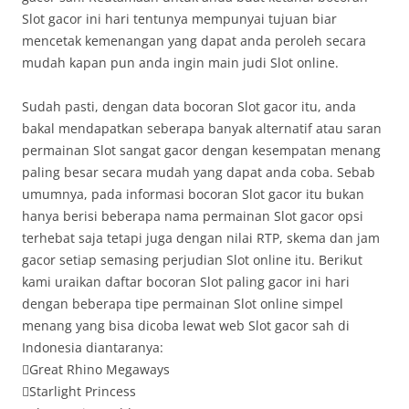
Slot gacor ini hari tentunya mempunyai tujuan biar
mencetak kemenangan yang dapat anda peroleh secara
mudah kapan pun anda ingin main judi Slot online.
Sudah pasti, dengan data bocoran Slot gacor itu, anda
bakal mendapatkan seberapa banyak alternatif atau saran
permainan Slot sangat gacor dengan kesempatan menang
paling besar secara mudah yang dapat anda coba. Sebab
umumnya, pada informasi bocoran Slot gacor itu bukan
hanya berisi beberapa nama permainan Slot gacor opsi
terhebat saja tetapi juga dengan nilai RTP, skema dan jam
gacor setiap semasing perjudian Slot online itu. Berikut
kami uraikan daftar bocoran Slot paling gacor ini hari
dengan beberapa tipe permainan Slot online simpel
menang yang bisa dicoba lewat web Slot gacor sah di
Indonesia diantaranya:
Great Rhino Megaways
Starlight Princess