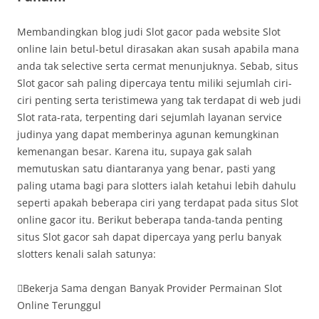
Membandingkan blog judi Slot gacor pada website Slot
online lain betul-betul dirasakan akan susah apabila mana
anda tak selective serta cermat menunjuknya. Sebab, situs
Slot gacor sah paling dipercaya tentu miliki sejumlah ciri-
ciri penting serta teristimewa yang tak terdapat di web judi
Slot rata-rata, terpenting dari sejumlah layanan service
judinya yang dapat memberinya agunan kemungkinan
kemenangan besar. Karena itu, supaya gak salah
memutuskan satu diantaranya yang benar, pasti yang
paling utama bagi para slotters ialah ketahui lebih dahulu
seperti apakah beberapa ciri yang terdapat pada situs Slot
online gacor itu. Berikut beberapa tanda-tanda penting
situs Slot gacor sah dapat dipercaya yang perlu banyak
slotters kenali salah satunya:
Bekerja Sama dengan Banyak Provider Permainan Slot
Online Terunggul