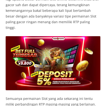
gacor sah dan dapat dipercaya, terang kemungkinan
kemenangannya bakal beberapa kali lipat bertambah
besar dengan ada banyaknya variasi tipe permainan Slot
paling gacor ringan menang dan memiliki RTP paling
tinggi.
Semuanya permainan Slot yang ada sekarang ini tentu
miliki perbandingan RTP masing-masing yang berlainan.