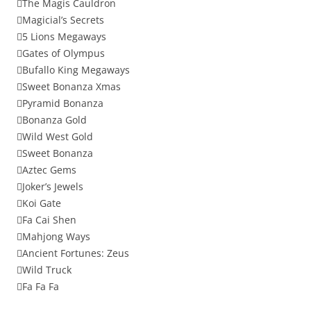
The Magis Cauldron
Magicial’s Secrets
5 Lions Megaways
Gates of Olympus
Bufallo King Megaways
Sweet Bonanza Xmas
Pyramid Bonanza
Bonanza Gold
Wild West Gold
Sweet Bonanza
Aztec Gems
Joker’s Jewels
Koi Gate
Fa Cai Shen
Mahjong Ways
Ancient Fortunes: Zeus
Wild Truck
Fa Fa Fa