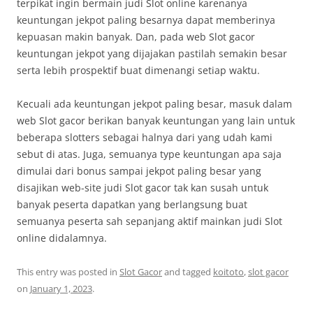
terpikat ingin bermain judi Slot online karenanya
keuntungan jekpot paling besarnya dapat memberinya
kepuasan makin banyak. Dan, pada web Slot gacor
keuntungan jekpot yang dijajakan pastilah semakin besar
serta lebih prospektif buat dimenangi setiap waktu.
Kecuali ada keuntungan jekpot paling besar, masuk dalam
web Slot gacor berikan banyak keuntungan yang lain untuk
beberapa slotters sebagai halnya dari yang udah kami
sebut di atas. Juga, semuanya type keuntungan apa saja
dimulai dari bonus sampai jekpot paling besar yang
disajikan web-site judi Slot gacor tak kan susah untuk
banyak peserta dapatkan yang berlangsung buat
semuanya peserta sah sepanjang aktif mainkan judi Slot
online didalamnya.
This entry was posted in
Slot Gacor
and tagged
koitoto
,
slot gacor
on
January 1, 2023
.