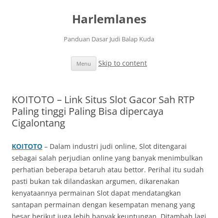
Harlemlanes
Panduan Dasar Judi Balap Kuda
Skip to content
Menu
KOITOTO – Link Situs Slot Gacor Sah RTP
Paling tinggi Paling Bisa dipercaya
Cigalontang
KOITOTO
– Dalam industri judi online, Slot ditengarai
sebagai salah perjudian online yang banyak menimbulkan
perhatian beberapa betaruh atau bettor. Perihal itu sudah
pasti bukan tak dilandaskan argumen, dikarenakan
kenyataannya permainan Slot dapat mendatangkan
santapan permainan dengan kesempatan menang yang
besar berikut juga lebih banyak keuntungan. Ditambah lagi