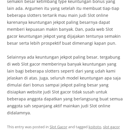
semakin besar ketimbang type keuntungan bonus yang
lain ada. Argumen itu yang setelah itu membuat tiap-tiap
beberapa slotters tertarik mau main judi Slot online
karenanya keuntungan jekpot paling besarnya dapat
memberi kepuasan makin banyak. Dan, pada web Slot
gacor keuntungan jekpot yang dijajakan tentunya semakin
besar serta lebih prospektif buat dimenangi kapan pun.
Selainnya ada keuntungan jekpot paling besar, tergabung
di web Slot gacor memberinya banyak keuntungan yang
lain bagi beberapa slotters seperti dari yang udah kami
jelaskan di atas. Juga, seluruh model keuntungan apa saja
dimulai dari bonus sampai jekpot paling besar yang
disiapkan website judi Slot gacor tidak susah untuk
beberapa anggota dapatkan yang berlangsung buat semua
anggota sah sepanjang aktif mainkan judi Slot online
didalamnya.
This entry was posted in
Slot Gacor
and tagged
koitoto
,
slot gacor