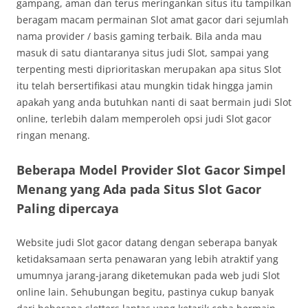
gampang, aman dan terus meringankan situs itu tampilkan
beragam macam permainan Slot amat gacor dari sejumlah
nama provider / basis gaming terbaik. Bila anda mau
masuk di satu diantaranya situs judi Slot, sampai yang
terpenting mesti diprioritaskan merupakan apa situs Slot
itu telah bersertifikasi atau mungkin tidak hingga jamin
apakah yang anda butuhkan nanti di saat bermain judi Slot
online, terlebih dalam memperoleh opsi judi Slot gacor
ringan menang.
Beberapa Model Provider Slot Gacor Simpel
Menang yang Ada pada Situs Slot Gacor
Paling dipercaya
Website judi Slot gacor datang dengan seberapa banyak
ketidaksamaan serta penawaran yang lebih atraktif yang
umumnya jarang-jarang diketemukan pada web judi Slot
online lain. Sehubungan begitu, pastinya cukup banyak