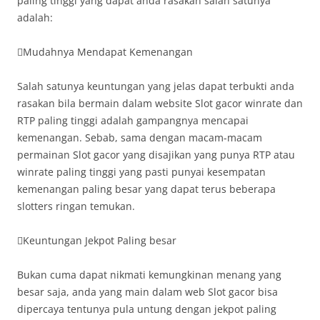
paling tinggi yang dapat anda rasakan salah satunya
adalah:
Mudahnya Mendapat Kemenangan
Salah satunya keuntungan yang jelas dapat terbukti anda
rasakan bila bermain dalam website Slot gacor winrate dan
RTP paling tinggi adalah gampangnya mencapai
kemenangan. Sebab, sama dengan macam-macam
permainan Slot gacor yang disajikan yang punya RTP atau
winrate paling tinggi yang pasti punyai kesempatan
kemenangan paling besar yang dapat terus beberapa
slotters ringan temukan.
Keuntungan Jekpot Paling besar
Bukan cuma dapat nikmati kemungkinan menang yang
besar saja, anda yang main dalam web Slot gacor bisa
dipercaya tentunya pula untung dengan jekpot paling