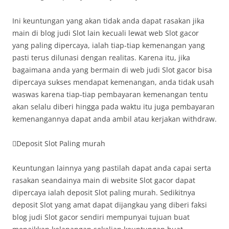
Ini keuntungan yang akan tidak anda dapat rasakan jika
main di blog judi Slot lain kecuali lewat web Slot gacor
yang paling dipercaya, ialah tiap-tiap kemenangan yang
pasti terus dilunasi dengan realitas. Karena itu, jika
bagaimana anda yang bermain di web judi Slot gacor bisa
dipercaya sukses mendapat kemenangan, anda tidak usah
waswas karena tiap-tiap pembayaran kemenangan tentu
akan selalu diberi hingga pada waktu itu juga pembayaran
kemenangannya dapat anda ambil atau kerjakan withdraw.
Deposit Slot Paling murah
Keuntungan lainnya yang pastilah dapat anda capai serta
rasakan seandainya main di website Slot gacor dapat
dipercaya ialah deposit Slot paling murah. Sedikitnya
deposit Slot yang amat dapat dijangkau yang diberi faksi
blog judi Slot gacor sendiri mempunyai tujuan buat