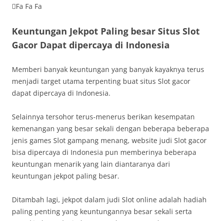
Fa Fa Fa
Keuntungan Jekpot Paling besar Situs Slot
Gacor Dapat dipercaya di Indonesia
Memberi banyak keuntungan yang banyak kayaknya terus
menjadi target utama terpenting buat situs Slot gacor
dapat dipercaya di Indonesia.
Selainnya tersohor terus-menerus berikan kesempatan
kemenangan yang besar sekali dengan beberapa beberapa
jenis games Slot gampang menang, website judi Slot gacor
bisa dipercaya di Indonesia pun memberinya beberapa
keuntungan menarik yang lain diantaranya dari
keuntungan jekpot paling besar.
Ditambah lagi, jekpot dalam judi Slot online adalah hadiah
paling penting yang keuntungannya besar sekali serta