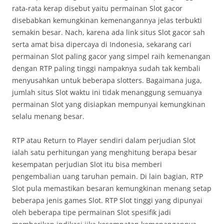
rata-rata kerap disebut yaitu permainan Slot gacor
disebabkan kemungkinan kemenangannya jelas terbukti
semakin besar. Nach, karena ada link situs Slot gacor sah
serta amat bisa dipercaya di Indonesia, sekarang cari
permainan Slot paling gacor yang simpel raih kemenangan
dengan RTP paling tinggi nampaknya sudah tak kembali
menyusahkan untuk beberapa slotters. Bagaimana juga,
jumlah situs Slot waktu ini tidak menanggung semuanya
permainan Slot yang disiapkan mempunyai kemungkinan
selalu menang besar.
RTP atau Return to Player sendiri dalam perjudian Slot
ialah satu perhitungan yang menghitung berapa besar
kesempatan perjudian Slot itu bisa memberi
pengembalian uang taruhan pemain. Di lain bagian, RTP
Slot pula memastikan besaran kemungkinan menang setap
beberapa jenis games Slot. RTP Slot tinggi yang dipunyai
oleh beberapa tipe permainan Slot spesifik jadi