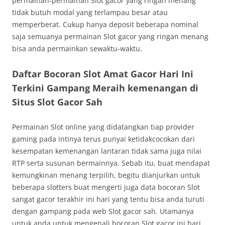
permainan-permainan Slot gacor yang ringan menang
tidak butuh modal yang terlampau besar atau
memperberat. Cukup hanya deposit beberapa nominal
saja semuanya permainan Slot gacor yang ringan menang
bisa anda permainkan sewaktu-waktu.
Daftar Bocoran Slot Amat Gacor Hari Ini
Terkini Gampang Meraih kemenangan di
Situs Slot Gacor Sah
Permainan Slot online yang didatangkan tiap provider
gaming pada intinya terus punyai ketidakcocokan dari
kesempatan kemenangan lantaran tidak sama juga nilai
RTP serta susunan bermainnya. Sebab itu, buat mendapat
kemungkinan menang terpilih, begitu dianjurkan untuk
beberapa slotters buat mengerti juga data bocoran Slot
sangat gacor terakhir ini hari yang tentu bisa anda turuti
dengan gampang pada web Slot gacor sah. Utamanya
untuk anda untuk mengenali bocoran Slot gacor ini hari