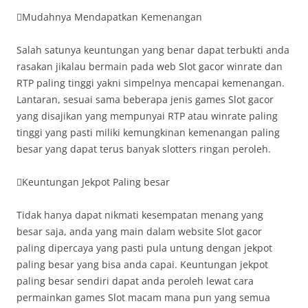
Mudahnya Mendapatkan Kemenangan
Salah satunya keuntungan yang benar dapat terbukti anda
rasakan jikalau bermain pada web Slot gacor winrate dan
RTP paling tinggi yakni simpelnya mencapai kemenangan.
Lantaran, sesuai sama beberapa jenis games Slot gacor
yang disajikan yang mempunyai RTP atau winrate paling
tinggi yang pasti miliki kemungkinan kemenangan paling
besar yang dapat terus banyak slotters ringan peroleh.
Keuntungan Jekpot Paling besar
Tidak hanya dapat nikmati kesempatan menang yang
besar saja, anda yang main dalam website Slot gacor
paling dipercaya yang pasti pula untung dengan jekpot
paling besar yang bisa anda capai. Keuntungan jekpot
paling besar sendiri dapat anda peroleh lewat cara
permainkan games Slot macam mana pun yang semua