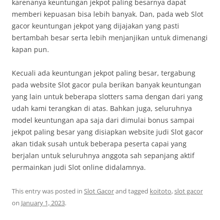
karenanya keuntungan jekpot paling besarnya dapat
memberi kepuasan bisa lebih banyak. Dan, pada web Slot
gacor keuntungan jekpot yang dijajakan yang pasti
bertambah besar serta lebih menjanjikan untuk dimenangi
kapan pun.
Kecuali ada keuntungan jekpot paling besar, tergabung
pada website Slot gacor pula berikan banyak keuntungan
yang lain untuk beberapa slotters sama dengan dari yang
udah kami terangkan di atas. Bahkan juga, seluruhnya
model keuntungan apa saja dari dimulai bonus sampai
jekpot paling besar yang disiapkan website judi Slot gacor
akan tidak susah untuk beberapa peserta capai yang
berjalan untuk seluruhnya anggota sah sepanjang aktif
permainkan judi Slot online didalamnya.
This entry was posted in
Slot Gacor
and tagged
koitoto
,
slot gacor
on
January 1, 2023
.