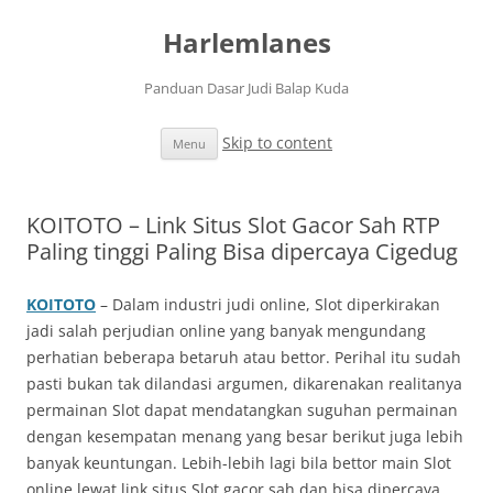
Harlemlanes
Panduan Dasar Judi Balap Kuda
Skip to content
Menu
KOITOTO – Link Situs Slot Gacor Sah RTP
Paling tinggi Paling Bisa dipercaya Cigedug
KOITOTO
– Dalam industri judi online, Slot diperkirakan
jadi salah perjudian online yang banyak mengundang
perhatian beberapa betaruh atau bettor. Perihal itu sudah
pasti bukan tak dilandasi argumen, dikarenakan realitanya
permainan Slot dapat mendatangkan suguhan permainan
dengan kesempatan menang yang besar berikut juga lebih
banyak keuntungan. Lebih-lebih lagi bila bettor main Slot
online lewat link situs Slot gacor sah dan bisa dipercaya,