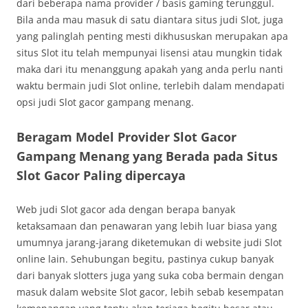
dari beberapa nama provider / basis gaming terunggul.
Bila anda mau masuk di satu diantara situs judi Slot, juga
yang palinglah penting mesti dikhususkan merupakan apa
situs Slot itu telah mempunyai lisensi atau mungkin tidak
maka dari itu menanggung apakah yang anda perlu nanti
waktu bermain judi Slot online, terlebih dalam mendapati
opsi judi Slot gacor gampang menang.
Beragam Model Provider Slot Gacor
Gampang Menang yang Berada pada Situs
Slot Gacor Paling dipercaya
Web judi Slot gacor ada dengan berapa banyak
ketaksamaan dan penawaran yang lebih luar biasa yang
umumnya jarang-jarang diketemukan di website judi Slot
online lain. Sehubungan begitu, pastinya cukup banyak
dari banyak slotters juga yang suka coba bermain dengan
masuk dalam website Slot gacor, lebih sebab kesempatan