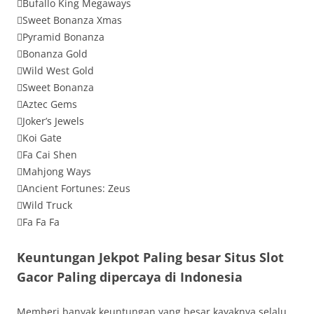
Bufallo King Megaways
Sweet Bonanza Xmas
Pyramid Bonanza
Bonanza Gold
Wild West Gold
Sweet Bonanza
Aztec Gems
Joker’s Jewels
Koi Gate
Fa Cai Shen
Mahjong Ways
Ancient Fortunes: Zeus
Wild Truck
Fa Fa Fa
Keuntungan Jekpot Paling besar Situs Slot
Gacor Paling dipercaya di Indonesia
Memberi banyak keuntungan yang besar kayaknya selalu