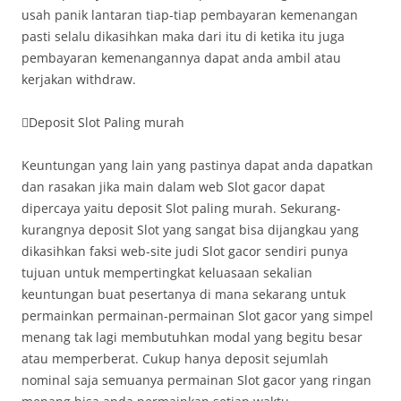
usah panik lantaran tiap-tiap pembayaran kemenangan
pasti selalu dikasihkan maka dari itu di ketika itu juga
pembayaran kemenangannya dapat anda ambil atau
kerjakan withdraw.
Deposit Slot Paling murah
Keuntungan yang lain yang pastinya dapat anda dapatkan
dan rasakan jika main dalam web Slot gacor dapat
dipercaya yaitu deposit Slot paling murah. Sekurang-
kurangnya deposit Slot yang sangat bisa dijangkau yang
dikasihkan faksi web-site judi Slot gacor sendiri punya
tujuan untuk mempertingkat keluasaan sekalian
keuntungan buat pesertanya di mana sekarang untuk
permainkan permainan-permainan Slot gacor yang simpel
menang tak lagi membutuhkan modal yang begitu besar
atau memperberat. Cukup hanya deposit sejumlah
nominal saja semuanya permainan Slot gacor yang ringan