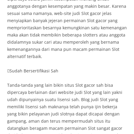
anggotanya dengan kesempatan yang makin besar. Karena
sesuai sama namanya, web-site judi Slot gacor jelas
menyiapkan banyak jejeran permainan Slot gacor yang
memprioritaskan besarnya kemungkinan satu kemenangan
maka akan tidak membikin beberapa slotters atau anggota
didalamnya sukar cari atau memperoleh yang bernama
kemenangannya dari mana pun macam permainan Slot
alternatif terbaik.
Sudah Bersertifikasi Sah
Tanda-tanda yang lain bikin situs Slot gacor sah bisa
dipercaya berlainan dari website judi Slot yang lain yakni
udah dipunyainya suatu lisensi sah. Blog judi Slot yang
memiliki lisensi sah maknanya telah punya ijin bekerja
yang bikin pelayanan judi slotnya dapat dicapai dengan
gampang, aman dan terus mempermudah situs itu
datangkan beragam macam permainan Slot sangat gacor