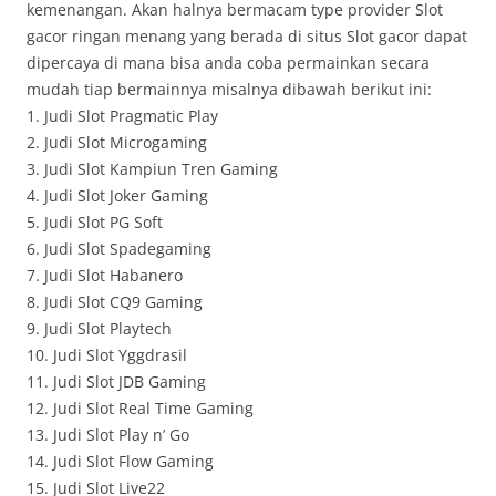
kemenangan. Akan halnya bermacam type provider Slot
gacor ringan menang yang berada di situs Slot gacor dapat
dipercaya di mana bisa anda coba permainkan secara
mudah tiap bermainnya misalnya dibawah berikut ini:
1. Judi Slot Pragmatic Play
2. Judi Slot Microgaming
3. Judi Slot Kampiun Tren Gaming
4. Judi Slot Joker Gaming
5. Judi Slot PG Soft
6. Judi Slot Spadegaming
7. Judi Slot Habanero
8. Judi Slot CQ9 Gaming
9. Judi Slot Playtech
10. Judi Slot Yggdrasil
11. Judi Slot JDB Gaming
12. Judi Slot Real Time Gaming
13. Judi Slot Play n’ Go
14. Judi Slot Flow Gaming
15. Judi Slot Live22