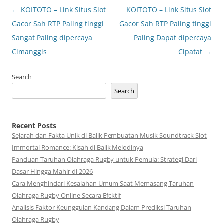
Post
←
KOITOTO – Link Situs Slot
KOITOTO – Link Situs Slot
navigation
Gacor Sah RTP Paling tinggi
Gacor Sah RTP Paling tinggi
Sangat Paling dipercaya
Paling Dapat dipercaya
Cimanggis
Cipatat
→
Search
Search
Recent Posts
Sejarah dan Fakta Unik di Balik Pembuatan Musik Soundtrack Slot
Immortal Romance: Kisah di Balik Melodinya
Panduan Taruhan Olahraga Rugby untuk Pemula: Strategi Dari
Dasar Hingga Mahir di 2026
Cara Menghindari Kesalahan Umum Saat Memasang Taruhan
Olahraga Rugby Online Secara Efektif
Analisis Faktor Keunggulan Kandang Dalam Prediksi Taruhan
Olahraga Rugby