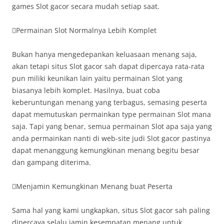
games Slot gacor secara mudah setiap saat.
Permainan Slot Normalnya Lebih Komplet
Bukan hanya mengedepankan keluasaan menang saja,
akan tetapi situs Slot gacor sah dapat dipercaya rata-rata
pun miliki keunikan lain yaitu permainan Slot yang
biasanya lebih komplet. Hasilnya, buat coba
keberuntungan menang yang terbagus, semasing peserta
dapat memutuskan permainkan type permainan Slot mana
saja. Tapi yang benar, semua permainan Slot apa saja yang
anda permainkan nanti di web-site judi Slot gacor pastinya
dapat menanggung kemungkinan menang begitu besar
dan gampang diterima.
Menjamin Kemungkinan Menang buat Peserta
Sama hal yang kami ungkapkan, situs Slot gacor sah paling
dipercaya selalu jamin kesempatan menang untuk