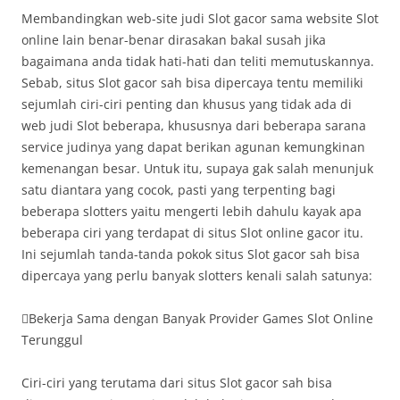
Membandingkan web-site judi Slot gacor sama website Slot
online lain benar-benar dirasakan bakal susah jika
bagaimana anda tidak hati-hati dan teliti memutuskannya.
Sebab, situs Slot gacor sah bisa dipercaya tentu memiliki
sejumlah ciri-ciri penting dan khusus yang tidak ada di
web judi Slot beberapa, khususnya dari beberapa sarana
service judinya yang dapat berikan agunan kemungkinan
kemenangan besar. Untuk itu, supaya gak salah menunjuk
satu diantara yang cocok, pasti yang terpenting bagi
beberapa slotters yaitu mengerti lebih dahulu kayak apa
beberapa ciri yang terdapat di situs Slot online gacor itu.
Ini sejumlah tanda-tanda pokok situs Slot gacor sah bisa
dipercaya yang perlu banyak slotters kenali salah satunya:
Bekerja Sama dengan Banyak Provider Games Slot Online
Terunggul
Ciri-ciri yang terutama dari situs Slot gacor sah bisa