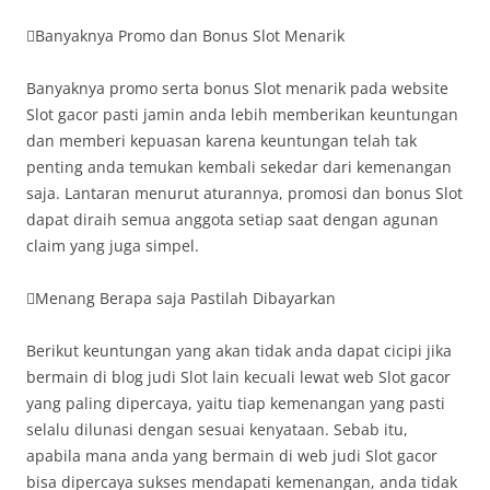
Banyaknya Promo dan Bonus Slot Menarik
Banyaknya promo serta bonus Slot menarik pada website
Slot gacor pasti jamin anda lebih memberikan keuntungan
dan memberi kepuasan karena keuntungan telah tak
penting anda temukan kembali sekedar dari kemenangan
saja. Lantaran menurut aturannya, promosi dan bonus Slot
dapat diraih semua anggota setiap saat dengan agunan
claim yang juga simpel.
Menang Berapa saja Pastilah Dibayarkan
Berikut keuntungan yang akan tidak anda dapat cicipi jika
bermain di blog judi Slot lain kecuali lewat web Slot gacor
yang paling dipercaya, yaitu tiap kemenangan yang pasti
selalu dilunasi dengan sesuai kenyataan. Sebab itu,
apabila mana anda yang bermain di web judi Slot gacor
bisa dipercaya sukses mendapati kemenangan, anda tidak