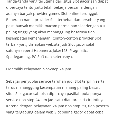
Tanda-tanda yang terutama dari situs Slot gacor sah dapat
dipercaya tentu yaitu telah bekerja bersama dengan
adanya banyak provider games Slot online terunggul.
Beberapa nama provider Slot terhebat dan tersohor yang
pasti banyak memiliki macam permainan Slot dengan RTP
paling tinggi yang akan menanggung besarnya tiap
kesempatan kemenangan. Contoh-contoh provider Slot
terbaik yang disiapkan website judi Slot gacor salah
satunya seperti Habanero, Joker123, Pragmatic,
Spadegaming, PG Soft dan seterusnya.
Memiliki Pelayanan Non-stop 24 Jam
Sebagai penyuplai service taruhan judi Slot terpilih serta
terus menanggung kesempatan menang paling besar,
situs Slot gacor sah bisa dipercaya pastilah pula punya
service non stop 24 jam jadi satu diantara ciri-ciri intinya.
Karena dengan pelayanan 24 jam non stop itu, tiap peserta
yang tergabung dalam web Slot online gacor dapat coba