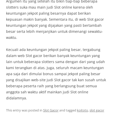
Argumen itu yang setelah itu bikin tiap-tiap beberapa
slotters suka mau main judi Slot online karena oleh
keuntungan jekpot paling besarnya dapat berikan
kepuasan makin banyak. Sementara itu, di web Slot gacor
keuntungan jekpot yang dijajakan yang pasti bertambah
besar serta lebih menjanjikan untuk dimenangi sewaktu-
waktu.
Kecuali ada keuntungan jekpot paling besar, tergabung
dalam web Slot gacor berikan banyak keuntungan yang
lain untuk beberapa slotters sama dengan dari yang udah
kami terangkan di atas. Juga, seluruh macam keuntungan
apa saja dari dimulai bonus sampai jekpot paling besar
yang disajikan web-site judi Slot gacor tak kan susah untuk
beberapa peserta raih yang berlangsung buat semua
anggota sah waktu aktif mainkan judi Slot online
didalamnya.
This entry was posted in
Slot Gacor
and tagged
koitoto
,
slot gacor