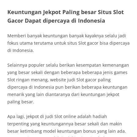
Keuntungan Jekpot Paling besar Situs Slot
Gacor Dapat dipercaya di Indonesia
Memberi banyak keuntungan banyak kayaknya selalu jadi
fokus utama terutama untuk situs Slot gacor bisa dipercaya
di Indonesia.
Selainnya populer selalu berikan kesempatan kemenangan
yang besar sekali dengan beberapa beberapa jenis games
Slot ringan menang, website judi Slot gacor paling
dipercaya di Indonesia pun berikan beberapa keuntungan
menarik yang lain diantaranya dari keuntungan jekpot
paling besar.
Apa lagi, jekpot di judi Slot online adalah hadiah
terpenting yang keuntungannya besar sekali dan makin
besar ketimbang model keuntungan bonus yang lain ada.