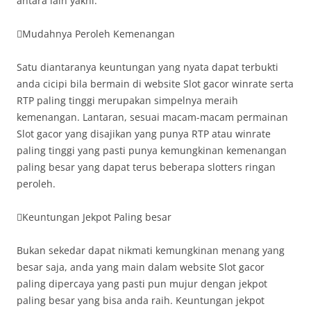
antara lain yakni:
Mudahnya Peroleh Kemenangan
Satu diantaranya keuntungan yang nyata dapat terbukti
anda cicipi bila bermain di website Slot gacor winrate serta
RTP paling tinggi merupakan simpelnya meraih
kemenangan. Lantaran, sesuai macam-macam permainan
Slot gacor yang disajikan yang punya RTP atau winrate
paling tinggi yang pasti punya kemungkinan kemenangan
paling besar yang dapat terus beberapa slotters ringan
peroleh.
Keuntungan Jekpot Paling besar
Bukan sekedar dapat nikmati kemungkinan menang yang
besar saja, anda yang main dalam website Slot gacor
paling dipercaya yang pasti pun mujur dengan jekpot
paling besar yang bisa anda raih. Keuntungan jekpot