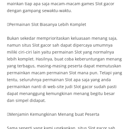
mainkan tiap apa saja macam-macam games Slot gacor
dengan gampang sewaktu-waktu.
Permainan Slot Biasanya Lebih Komplet
Bukan sekedar memprioritaskan keluasaan menang saja,
namun situs Slot gacor sah dapat dipercaya umumnya
miliki ciri-ciri lain yaitu permainan Slot yang normalnya
lebih komplet. Hasilnya, buat coba keberuntungan menang
yang terbagus, masing-masing peserta dapat memutuskan
permainkan macam permainan Slot mana pun. Tetapi yang
tentu, seluruhnya permainan Slot apa saja yang anda
permainkan nanti di web-site judi Slot gacor sudah pasti
dapat menanggung kemungkinan menang begitu besar
dan simpel didapat.
Menjamin Kemungkinan Menang buat Peserta
Sama seperti yang kami ungkapkan, situs Slot gacor sah