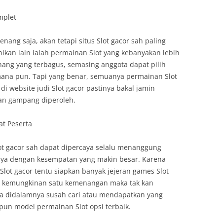
mplet
ng saja, akan tetapi situs Slot gacor sah paling
nikan lain ialah permainan Slot yang kebanyakan lebih
nang yang terbagus, semasing anggota dapat pilih
na pun. Tapi yang benar, semuanya permainan Slot
i website judi Slot gacor pastinya bakal jamin
an gampang diperoleh.
t Peserta
ot gacor sah dapat dipercaya selalu menanggung
ya dengan kesempatan yang makin besar. Karena
lot gacor tentu siapkan banyak jejeran games Slot
 kemungkinan satu kemenangan maka tak kan
ta didalamnya susah cari atau mendapatkan yang
n model permainan Slot opsi terbaik.