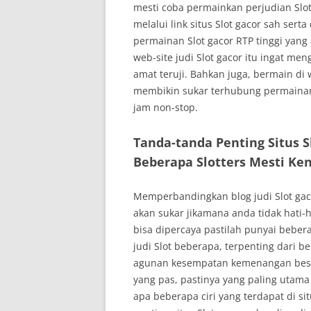
mesti coba permainkan perjudian Slot
melalui link situs Slot gacor sah ser
permainan Slot gacor RTP tinggi yang
web-site judi Slot gacor itu ingat me
amat teruji. Bahkan juga, bermain di w
membikin sukar terhubung permainan 
jam non-stop.
Tanda-tanda Penting Situs S
Beberapa Slotters Mesti Ken
Memperbandingkan blog judi Slot gaco
akan sukar jikamana anda tidak hati-h
bisa dipercaya pastilah punyai beberap
judi Slot beberapa, terpenting dari b
agunan kesempatan kemenangan besar. 
yang pas, pastinya yang paling utama
apa beberapa ciri yang terdapat di si