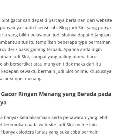
 Slot gacor sah dapat dipercaya berlainan dari website
ipunyainya suatu lisensi sah. Blog judi Slot yang punya
ekerja yang bikin pelayanan judi slotnya dapat dijangkau
mbantu situs itu tampilkan beberapa type permainan
ovider / basis gaming terbaik. Apabila anda ingin
ainan judi Slot, sampai yang paling utama harus
 telah bersertikat atau mungkin tidak maka dari itu
kedepan sewaktu bermain judi Slot online, khususnya
 gacor simpel menang.
t Gacor Ringan Menang yang Berada pada
aya
apa banyak ketidaksamaan serta penawaran yang lebih
iketemukan pada web-site judi Slot online lain.
ri banyak slotters lantas yang suka coba bermain