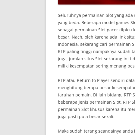
Seluruhnya permainan Slot yang ada s
yang beda. Beberapa model games Slot
sebagai permainan Slot gacor dipicu
besar. Nach, oleh karena ada link situ
Indonesia, sekarang cari permainan 
RTP paling tinggi nampaknya sudah ta
juga, jumlah situs Slot sekarang ini 
miliki kesempatan sering menang bes
RTP atau Return to Player sendiri dal
menghitung berapa besar kesempatan 
taruhan pemain. Di lain bidang, RTP
beberapa jenis permainan Slot. RTP S
permainan Slot khusus karena itu m
juga pasti pula besar sekali.
Maka sudah terang seandainya anda 