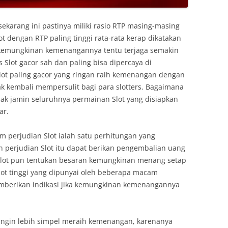
ekarang ini pastinya miliki rasio RTP masing-masing
 dengan RTP paling tinggi rata-rata kerap dikatakan
 kemungkinan kemenangannya tentu terjaga semakin
s Slot gacor sah dan paling bisa dipercaya di
Slot paling gacor yang ringan raih kemenangan dengan
k kembali mempersulit bagi para slotters. Bagaimana
tidak jamin seluruhnya permainan Slot yang disiapkan
ar.
am perjudian Slot ialah satu perhitungan yang
perjudian Slot itu dapat berikan pengembalian uang
 Slot pun tentukan besaran kemungkinan menang setap
lot tinggi yang dipunyai oleh beberapa macam
emberikan indikasi jika kemungkinan kemenangannya
ingin lebih simpel meraih kemenangan, karenanya