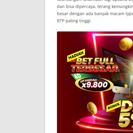
dan bisa dipercaya, terang kemungki
besar dengan ada banyak macam typ
RTP paling tinggi.