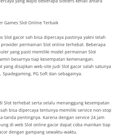
ipercaya yang wajib beberapa slotters kenali antara
r Games Slot Online Terbaik
tus Slot gacor sah bisa dipercaya pastinya yakni telah
rovider permainan Slot online terhebat. Beberapa
uler yang pasti memiliki model permainan Slot
 jamin besarnya tiap kesempatan kemenangan.
t yang disajikan web-site judi Slot gacor salah satunya
c, Spadegaming, PG Soft dan sebagainya.
di Slot terhebat serta selalu menanggung kesempatan
 sah bisa dipercaya tentunya memiliki service non-stop
da-tanda pentingnya. Karena dengan service 24 jam
bung di web Slot online gacor dapat coba mainkan tiap
acor dengan gampang sewaktu-waktu.