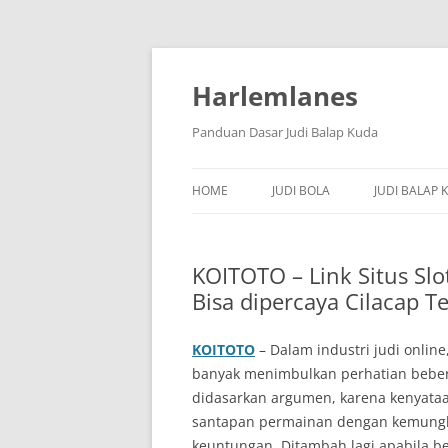
Harlemlanes
Panduan Dasar Judi Balap Kuda
HOME
JUDI BOLA
JUDI BALAP 
KOITOTO – Link Situs Slo
Bisa dipercaya Cilacap T
KOITOTO
– Dalam industri judi online
banyak menimbulkan perhatian beberap
didasarkan argumen, karena kenyat
santapan permainan dengan kemungk
keuntungan. Ditambah lagi apabila bett