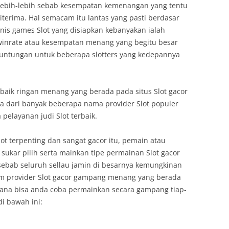
 lebih-lebih sebab kesempatan kemenangan yang tentu
diterima. Hal semacam itu lantas yang pasti berdasar
enis games Slot yang disiapkan kebanyakan ialah
winrate atau kesempatan menang yang begitu besar
euntungan untuk beberapa slotters yang kedepannya
baik ringan menang yang berada pada situs Slot gacor
uga dari banyak beberapa nama provider Slot populer
 pelayanan judi Slot terbaik.
ot terpenting dan sangat gacor itu, pemain atau
n sukar pilih serta mainkan tipe permainan Slot gacor
sebab seluruh sellau jamin di besarnya kemungkinan
provider Slot gacor gampang menang yang berada
i mana bisa anda coba permainkan secara gampang tiap-
i bawah ini: