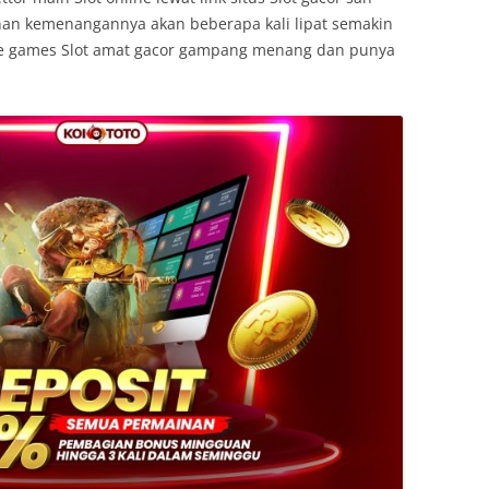
nan kemenangannya akan beberapa kali lipat semakin
e games Slot amat gacor gampang menang dan punya