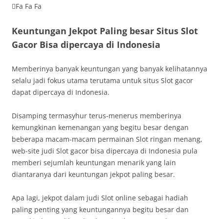
Fa Fa Fa
Keuntungan Jekpot Paling besar Situs Slot
Gacor Bisa dipercaya di Indonesia
Memberinya banyak keuntungan yang banyak kelihatannya
selalu jadi fokus utama terutama untuk situs Slot gacor
dapat dipercaya di Indonesia.
Disamping termasyhur terus-menerus memberinya
kemungkinan kemenangan yang begitu besar dengan
beberapa macam-macam permainan Slot ringan menang,
web-site judi Slot gacor bisa dipercaya di Indonesia pula
memberi sejumlah keuntungan menarik yang lain
diantaranya dari keuntungan jekpot paling besar.
Apa lagi, jekpot dalam judi Slot online sebagai hadiah
paling penting yang keuntungannya begitu besar dan