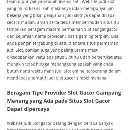
telah dipunyainya sebuah lisensi sah. Website judi Slot
yang miliki lisensi sah maknanya udah mempunyai ijin
bekerja yang bikin pelayanan judi slotnya dapat dicapai
secara mudah, aman serta terus mempermudah situs itu
tampilkan beragam macam permainan Slot sangat gacor
dari sejumlah nama provider / basis gaming terpilih. Bila
anda pengin tergabung di satu diantara situs permainan
judi Slot, bahkan juga yang paling utama mesti
dikedepankan yaitu apa situs Slot itu udah bersertikat atau
mungkin tidak hingga menanggung apakah yang anda
butuh nanti waktu main judi Slot online, terpenting dalam
mendapat alternatif judi Slot gacor simpel menang.
Beragam Tipe Provider Slot Gacor Gampang
Menang yang Ada pada Situs Slot Gacor
Dapat dipercaya
Website judi Slot gacor datang dengan berapa banyak