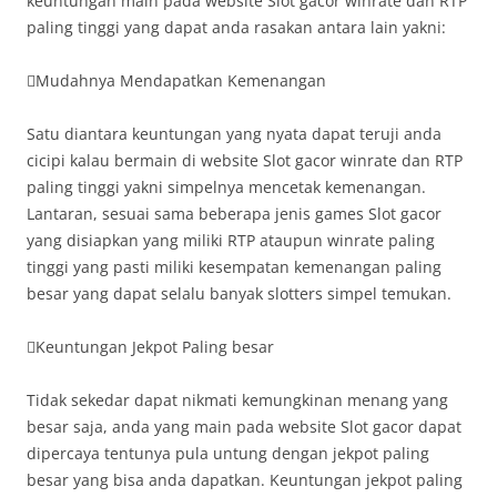
keuntungan main pada website Slot gacor winrate dan RTP
paling tinggi yang dapat anda rasakan antara lain yakni:
Mudahnya Mendapatkan Kemenangan
Satu diantara keuntungan yang nyata dapat teruji anda
cicipi kalau bermain di website Slot gacor winrate dan RTP
paling tinggi yakni simpelnya mencetak kemenangan.
Lantaran, sesuai sama beberapa jenis games Slot gacor
yang disiapkan yang miliki RTP ataupun winrate paling
tinggi yang pasti miliki kesempatan kemenangan paling
besar yang dapat selalu banyak slotters simpel temukan.
Keuntungan Jekpot Paling besar
Tidak sekedar dapat nikmati kemungkinan menang yang
besar saja, anda yang main pada website Slot gacor dapat
dipercaya tentunya pula untung dengan jekpot paling
besar yang bisa anda dapatkan. Keuntungan jekpot paling