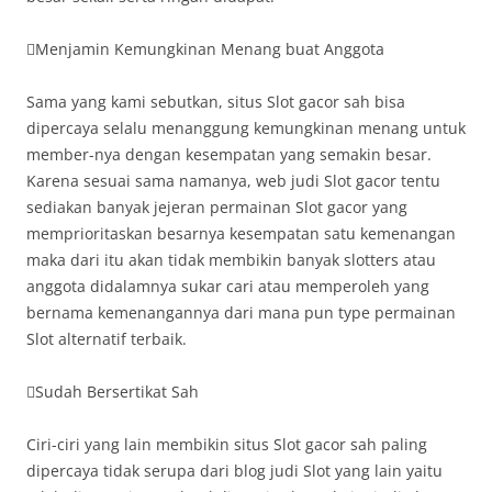
Menjamin Kemungkinan Menang buat Anggota
Sama yang kami sebutkan, situs Slot gacor sah bisa
dipercaya selalu menanggung kemungkinan menang untuk
member-nya dengan kesempatan yang semakin besar.
Karena sesuai sama namanya, web judi Slot gacor tentu
sediakan banyak jejeran permainan Slot gacor yang
memprioritaskan besarnya kesempatan satu kemenangan
maka dari itu akan tidak membikin banyak slotters atau
anggota didalamnya sukar cari atau memperoleh yang
bernama kemenangannya dari mana pun type permainan
Slot alternatif terbaik.
Sudah Bersertikat Sah
Ciri-ciri yang lain membikin situs Slot gacor sah paling
dipercaya tidak serupa dari blog judi Slot yang lain yaitu