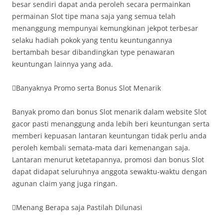
besar sendiri dapat anda peroleh secara permainkan
permainan Slot tipe mana saja yang semua telah
menanggung mempunyai kemungkinan jekpot terbesar
selaku hadiah pokok yang tentu keuntungannya
bertambah besar dibandingkan type penawaran
keuntungan lainnya yang ada.
Banyaknya Promo serta Bonus Slot Menarik
Banyak promo dan bonus Slot menarik dalam website Slot
gacor pasti menanggung anda lebih beri keuntungan serta
memberi kepuasan lantaran keuntungan tidak perlu anda
peroleh kembali semata-mata dari kemenangan saja.
Lantaran menurut ketetapannya, promosi dan bonus Slot
dapat didapat seluruhnya anggota sewaktu-waktu dengan
agunan claim yang juga ringan.
Menang Berapa saja Pastilah Dilunasi