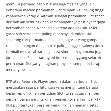
memiliki perbandingan RTP masing-masing yang lain.
Beberapa macam permainan Slot dengan RTP paling tinggi
kebanyakan kerap dikatakan sebagai permainan Slot gacor
disebabkan kemungkinan kemenangannya pastinya terjaga
bertambah besar. Nach, oleh karena ada link situs Slot
gacor sah serta amat paling dipercaya di Indonesia,
sekarang cari permainan Slot sangat gacor yang gampang
raih kemenangan dengan RTP paling tinggi kayaknya tidak
kembali menyusahkan bagi para slotters. Bagaimana juga,
jumlah situs Slot sekarang ini tidak menanggung seluruh
permainan Slot yang disajikan punyai kesempatan kerap
menang besar.
RTP atau Return to Player sendiri dalam perjudian Slot
merupakan satu perhitungan yang menghitung berapa
besar kemungkinan perjudian Slot itu sanggup memberi
pengembalian uang taruhan pemain. Di sisi lainnya, RTP
Slot pun tentukan besaran kemungkinan menang setap