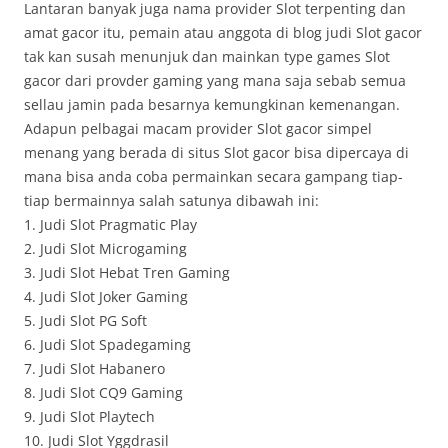
Lantaran banyak juga nama provider Slot terpenting dan
amat gacor itu, pemain atau anggota di blog judi Slot gacor
tak kan susah menunjuk dan mainkan type games Slot
gacor dari provder gaming yang mana saja sebab semua
sellau jamin pada besarnya kemungkinan kemenangan.
Adapun pelbagai macam provider Slot gacor simpel
menang yang berada di situs Slot gacor bisa dipercaya di
mana bisa anda coba permainkan secara gampang tiap-
tiap bermainnya salah satunya dibawah ini:
1. Judi Slot Pragmatic Play
2. Judi Slot Microgaming
3. Judi Slot Hebat Tren Gaming
4. Judi Slot Joker Gaming
5. Judi Slot PG Soft
6. Judi Slot Spadegaming
7. Judi Slot Habanero
8. Judi Slot CQ9 Gaming
9. Judi Slot Playtech
10. Judi Slot Yggdrasil