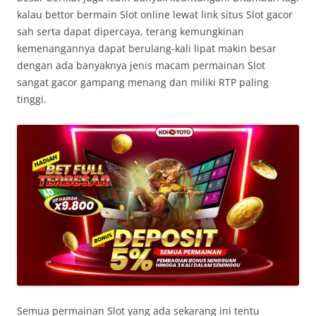
kalau bettor bermain Slot online lewat link situs Slot gacor
sah serta dapat dipercaya, terang kemungkinan
kemenangannya dapat berulang-kali lipat makin besar
dengan ada banyaknya jenis macam permainan Slot
sangat gacor gampang menang dan miliki RTP paling
tinggi.
Semua permainan Slot yang ada sekarang ini tentu