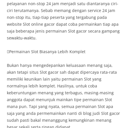
pelayanan non-stop 24 jam menjadi satu diantaranya ciri-
ciri terutamanya. Sebab memang dengan service 24 jam
non-stop itu, tiap-tiap peserta yang tergabung pada
website Slot online gacor dapat coba permainkan tiap apa
saja beberapa jenis permainan Slot gacor secara gampang
sewaktu-waktu.
Permainan Slot Biasanya Lebih Komplet
Bukan hanya mengedepankan keluasaan menang saja,
akan tetapi situs Slot gacor sah dapat dipercaya rata-rata
memiliki keunikan lain yaitu permainan Slot yang
normalnya lebih komplet. Hasilnya, untuk coba
keberuntungan menang yang terbagus, masing-masing
anggota dapat menunjuk mainkan tipe permainan Slot
mana pun. Tapi yang nyata, semua permainan Slot apa
saja yang anda permemainkan nanti di blog judi Slot gacor
sudah pasti bakal menanggung kemungkinan menang
besar sekali serta ringan didapat.