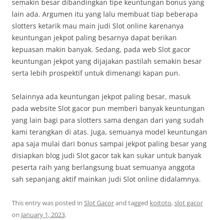
semakin besar dibandingkan tipe keuntungan bonus yang
lain ada. Argumen itu yang lalu membuat tiap beberapa
slotters ketarik mau main judi Slot online karenanya
keuntungan jekpot paling besarnya dapat berikan
kepuasan makin banyak. Sedang, pada web Slot gacor
keuntungan jekpot yang dijajakan pastilah semakin besar
serta lebih prospektif untuk dimenangi kapan pun.
Selainnya ada keuntungan jekpot paling besar, masuk
pada website Slot gacor pun memberi banyak keuntungan
yang lain bagi para slotters sama dengan dari yang sudah
kami terangkan di atas. Juga, semuanya model keuntungan
apa saja mulai dari bonus sampai jekpot paling besar yang
disiapkan blog judi Slot gacor tak kan sukar untuk banyak
peserta raih yang berlangsung buat semuanya anggota
sah sepanjang aktif mainkan judi Slot online didalamnya.
This entry was posted in
Slot Gacor
and tagged
koitoto
,
slot gacor
on
January 1, 2023
.