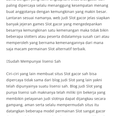
paling dipercaya selalu menanggung kesempatan menang
buat anggotanya dengan kemungkinan yang makin besar.
Lantaran sesuai namanya, web judi Slot gacor jelas siapkan
banyak jejeran games Slot gacor yang mengedepankan
besarnya kemungkinan satu kemenangan maka tidak bikin
beberapa slotters atau peserta didalamnya susah cari atau
memperoleh yang bernama kemenangannya dari mana
saja macam permainan Slot alternatif terbaik.
Sudah Mempunyai lisensi Sah
Ciri-ciri yang lain membuat situs Slot gacor sah bisa
dipercaya tidak sama dari blog judi Slot yang lain yakni
telah dipunyainya suatu lisensi sah. Blog judi Slot yang
punya lisensi sah maknanya telah miliki ijin bekerja yang
membikin pelayanan judi slotnya dapat dijangkau secara
gampang, aman serta selalu mempermudah situs itu
datangkan beberapa model permainan Slot sangat gacor