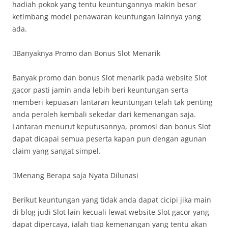
hadiah pokok yang tentu keuntungannya makin besar
ketimbang model penawaran keuntungan lainnya yang
ada.
Banyaknya Promo dan Bonus Slot Menarik
Banyak promo dan bonus Slot menarik pada website Slot
gacor pasti jamin anda lebih beri keuntungan serta
memberi kepuasan lantaran keuntungan telah tak penting
anda peroleh kembali sekedar dari kemenangan saja.
Lantaran menurut keputusannya, promosi dan bonus Slot
dapat dicapai semua peserta kapan pun dengan agunan
claim yang sangat simpel.
Menang Berapa saja Nyata Dilunasi
Berikut keuntungan yang tidak anda dapat cicipi jika main
di blog judi Slot lain kecuali lewat website Slot gacor yang
dapat dipercaya, ialah tiap kemenangan yang tentu akan