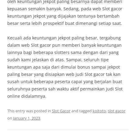
oleh keuntungan jekpot paling besarnya dapat memberi
kepuasan semakin banyak. Sedang, pada web Slot gacor
keuntungan jekpot yang dijajakan tentunya bertambah
besar serta lebih prospektif buat dimenangi setiap saat.
Kecuali ada keuntungan jekpot paling besar, tergabung
dalam web Slot gacor pun memberi banyak keuntungan
lainnya bagi beberapa slotters sama dengan dari yang
sudah kami jelaskan di atas. Sampai, seluruh tipe
keuntungan apa saja dari dimulai bonus sampai jekpot
paling besar yang disiapkan web judi Slot gacor tak kan
susah untuk beberapa peserta capai yang berjalan buat
seluruhnya peserta sah waktu aktif permainkan judi Slot
online didalamnya.
This entry was posted in
Slot Gacor
and tagged
koitoto
,
slot gacor
on
January 1, 2023
.