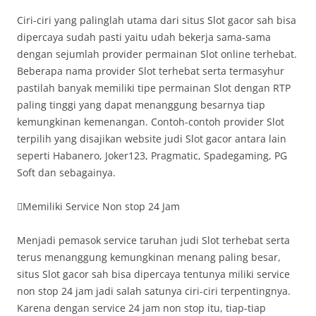
Ciri-ciri yang palinglah utama dari situs Slot gacor sah bisa
dipercaya sudah pasti yaitu udah bekerja sama-sama
dengan sejumlah provider permainan Slot online terhebat.
Beberapa nama provider Slot terhebat serta termasyhur
pastilah banyak memiliki tipe permainan Slot dengan RTP
paling tinggi yang dapat menanggung besarnya tiap
kemungkinan kemenangan. Contoh-contoh provider Slot
terpilih yang disajikan website judi Slot gacor antara lain
seperti Habanero, Joker123, Pragmatic, Spadegaming, PG
Soft dan sebagainya.
Memiliki Service Non stop 24 Jam
Menjadi pemasok service taruhan judi Slot terhebat serta
terus menanggung kemungkinan menang paling besar,
situs Slot gacor sah bisa dipercaya tentunya miliki service
non stop 24 jam jadi salah satunya ciri-ciri terpentingnya.
Karena dengan service 24 jam non stop itu, tiap-tiap