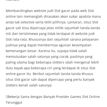
Membandingkan website judi Slot gacor pada web Slot
online lain memanglah dirasakan akan sukar apabila mana
anda tak selective serta teliti pilihnya. Lantaran, situs Slot
gacor sah bisa dipercaya jelas miliki sejumlah tanda-tanda
inti dan teristimewa yang tidak terdapat di website judi
Slot rata-rata, khususnya dari sejumlah sarana pelayanan
judinya yang dapat memberinya agunan kesempatan
kemenangan besar. Karena itu, supaya tidak salah
memutuskan salah satunya yang cocok, pastinya yang
paling utama bagi beberapa slotters ialah mengenal lebih
dulu kayak apa beberapa ciri yang terdapat di situs Slot
online gacor itu. Berikut sejumlah tanda-tanda khusus
situs Slot gacor sah dapat dipercaya yang perlu banyak
slotters kenali salah satunya:
Bekerja Sama dengan Banyak Provider Games Slot Online
Terunggul