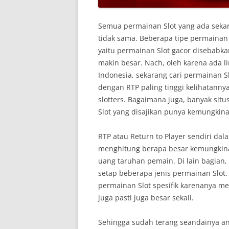
Semua permainan Slot yang ada sekar
tidak sama. Beberapa tipe permainan
yaitu permainan Slot gacor disebabk
makin besar. Nach, oleh karena ada li
Indonesia, sekarang cari permainan 
dengan RTP paling tinggi kelihatanny
slotters. Bagaimana juga, banyak si
Slot yang disajikan punya kemungkin
RTP atau Return to Player sendiri dal
menghitung berapa besar kemungkina
uang taruhan pemain. Di lain bagian
setap beberapa jenis permainan Slot.
permainan Slot spesifik karenanya m
juga pasti juga besar sekali.
Sehingga sudah terang seandainya an