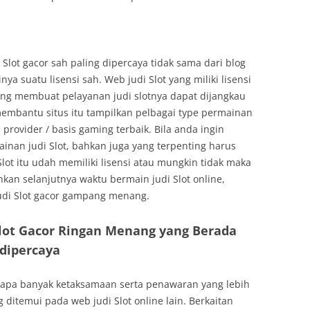
Slot gacor sah paling dipercaya tidak sama dari blog
inya suatu lisensi sah. Web judi Slot yang miliki lisensi
 yang membuat pelayanan judi slotnya dapat dijangkau
mbantu situs itu tampilkan pelbagai type permainan
provider / basis gaming terbaik. Bila anda ingin
ainan judi Slot, bahkan juga yang terpenting harus
ot itu udah memiliki lisensi atau mungkin tidak maka
n selanjutnya waktu bermain judi Slot online,
judi Slot gacor gampang menang.
lot Gacor Ringan Menang yang Berada
 dipercaya
rapa banyak ketaksamaan serta penawaran yang lebih
g ditemui pada web judi Slot online lain. Berkaitan