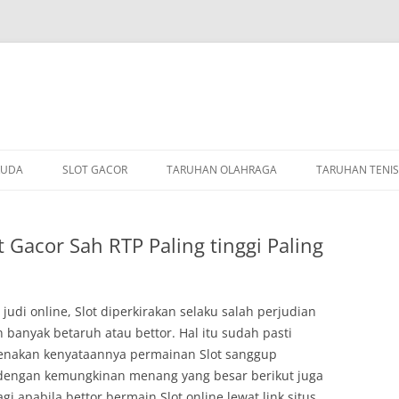
Skip
to
KUDA
SLOT GACOR
TARUHAN OLAHRAGA
TARUHAN TENIS
content
t Gacor Sah RTP Paling tinggi Paling
udi online, Slot diperkirakan selaku salah perjudian
 banyak betaruh atau bettor. Hal itu sudah pasti
renakan kenyataannya permainan Slot sanggup
engan kemungkinan menang yang besar berikut juga
i apabila bettor bermain Slot online lewat link situs