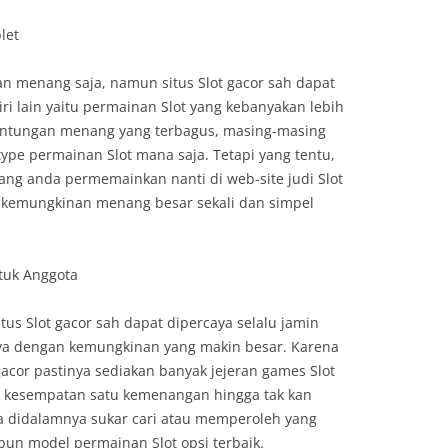
let
n menang saja, namun situs Slot gacor sah dapat
ri lain yaitu permainan Slot yang kebanyakan lebih
runtungan menang yang terbagus, masing-masing
pe permainan Slot mana saja. Tetapi yang tentu,
ang anda permemainkan nanti di web-site judi Slot
 kemungkinan menang besar sekali dan simpel
uk Anggota
tus Slot gacor sah dapat dipercaya selalu jamin
a dengan kemungkinan yang makin besar. Karena
gacor pastinya sediakan banyak jejeran games Slot
 kesempatan satu kemenangan hingga tak kan
a didalamnya sukar cari atau memperoleh yang
n model permainan Slot opsi terbaik.