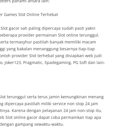
otters pahami antara lain:
r Games Slot Online Terhebat
s Slot gacor sah paling dipercaya sudah pasti yakni
eberapa provider permainan Slot online terunggul.
 serta termasyhur pastilah banyak memiliki macam
nggi yang bakalan menanggung besarnya tiap-tiap
toh provider Slot terhebat yang disiapkan web judi
ro, Joker123, Pragmatic, Spadegaming, PG Soft dan lain-
 Slot terunggul serta terus jamin kemungkinan menang
ing dipercaya pastilah miliki service non stop 24 jam
tinya. Karena dengan pelayanan 24 jam non-stop itu,
web Slot online gacor dapat coba permainkan tiap apa
r dengan gampang sewaktu-waktu.