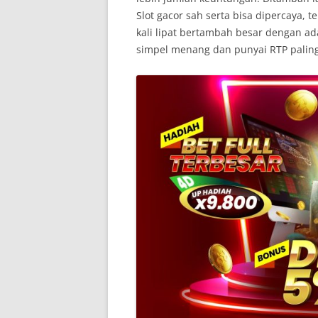
Slot gacor sah serta bisa dipercaya
kali lipat bertambah besar dengan ad
simpel menang dan punyai RTP paling 