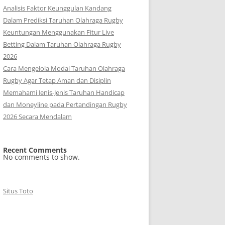
Analisis Faktor Keunggulan Kandang
Dalam Prediksi Taruhan Olahraga Rugby
Keuntungan Menggunakan Fitur Live
Betting Dalam Taruhan Olahraga Rugby
2026
Cara Mengelola Modal Taruhan Olahraga
Rugby Agar Tetap Aman dan Disiplin
Memahami Jenis-Jenis Taruhan Handicap
dan Moneyline pada Pertandingan Rugby
2026 Secara Mendalam
Recent Comments
No comments to show.
Situs Toto