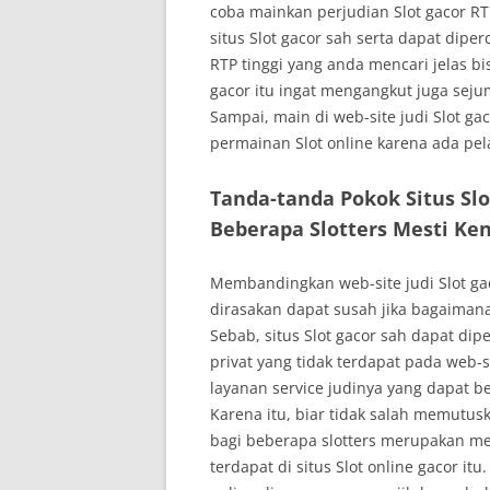
coba mainkan perjudian Slot gacor RTP
situs Slot gacor sah serta dapat dipe
RTP tinggi yang anda mencari jelas bi
gacor itu ingat mengangkut juga seju
Sampai, main di web-site judi Slot 
permainan Slot online karena ada pel
Tanda-tanda Pokok Situs Slo
Beberapa Slotters Mesti Ken
Membandingkan web-site judi Slot gac
dirasakan dapat susah jika bagaiman
Sebab, situs Slot gacor sah dapat di
privat yang tidak terdapat pada web-si
layanan service judinya yang dapat
Karena itu, biar tidak salah memutus
bagi beberapa slotters merupakan me
terdapat di situs Slot online gacor itu