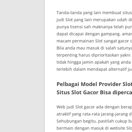
Tanda-tanda yang lain membuat situs 
judi Slot yang lain merupakan udah di
punya lisensi sah maknanya telah puny
dapat dicapai dengan gampang, aman
macam permainan Slot sangat gacor d
Bila anda mau masuk di salah satunya
terpenting harus diprioritaskan yakni 
tidak hingga jamin apakah yang anda 
terlebih dalam mendapat alternatif j
Pelbagai Model Provider Sl
Situs Slot Gacor Bisa diperc
Web judi Slot gacor ada dengan bera
atraktif yang rata-rata jarang-jarang d
Sehubungan begitu, pastilah cukup ba
bermain dengan masuk di website Sl