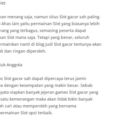
let
an menang saja, namun situs Slot gacor sah paling
-khas lain yaitu permainan Slot yang biasanya lebih
enang yang terbagus, semasing peserta dapat
 Slot mana saja. Tetapi yang benar, seluruh
rmainkan nanti di blog judi Slot gacor tentunya akan
i dan ringan diperoleh.
uk Anggota
s Slot gacor sah dapat dipercaya terus jamin
 dengan kesempatan yang makin besar. Sebab
nyata siapkan banyak jejeran games Slot gacor yang
atu kemenangan maka akan tidak bikin banyak
sah cari atau memperoleh yang bernama
rmainan Slot opsi terbaik.