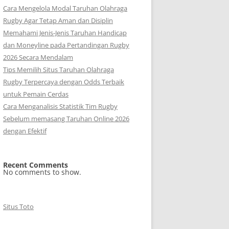
Cara Mengelola Modal Taruhan Olahraga
Rugby Agar Tetap Aman dan Disiplin
Memahami Jenis-Jenis Taruhan Handicap
dan Moneyline pada Pertandingan Rugby
2026 Secara Mendalam
Tips Memilih Situs Taruhan Olahraga
Rugby Terpercaya dengan Odds Terbaik
untuk Pemain Cerdas
Cara Menganalisis Statistik Tim Rugby
Sebelum memasang Taruhan Online 2026
dengan Efektif
Recent Comments
No comments to show.
Situs Toto