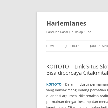
Harlemlanes
Panduan Dasar Judi Balap Kuda
HOME
JUDI BOLA
JUDI BALAP 
KOITOTO – Link Situs Slo
Bisa dipercaya Citakmita
KOITOTO
– Dalam industri permainan j
yang banyak mengundang perhatian ba
dilandasi argumen, dikarenakan real
permainan dengan kesempatan menan
keuntungan. Ditambah lagi kalau bettor