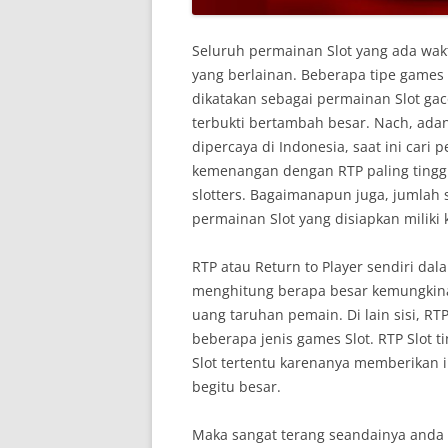
Seluruh permainan Slot yang ada wak
yang berlainan. Beberapa tipe games S
dikatakan sebagai permainan Slot g
terbukti bertambah besar. Nach, adany
dipercaya di Indonesia, saat ini cari
kemenangan dengan RTP paling tingg
slotters. Bagaimanapun juga, jumlah 
permainan Slot yang disiapkan milik
RTP atau Return to Player sendiri dal
menghitung berapa besar kemungkina
uang taruhan pemain. Di lain sisi, R
beberapa jenis games Slot. RTP Slot
Slot tertentu karenanya memberikan 
begitu besar.
Maka sangat terang seandainya and