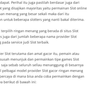
idapat. Perihal itu juga pastilah berdasar juga dari
t yang disajikan mayoritas yaitu permainan Slot online
an menang yang besar sekali maka dari itu
 untuk beberapa slotters yang nanti bakal diterima.
erpilih ringan menang yang berada di situs Slot
as juga dari jumlah beberapa nama provider Slot
pada service judi Slot terbaik.
er Slot terutama dan amat gacor itu, pemain atau
an susah menunjuk dan permainkan tipe games Slot
 saja sebab seluruh sellau menanggung di besarnya
pelbagai model provider Slot gacor ringan menang
 dipercaya di mana bisa anda coba permainkan dengan
 berikut di bawah ini: