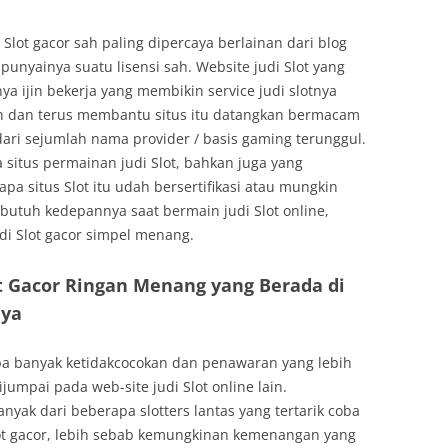
Slot gacor sah paling dipercaya berlainan dari blog
punyainya suatu lisensi sah. Website judi Slot yang
a ijin bekerja yang membikin service judi slotnya
 dan terus membantu situs itu datangkan bermacam
ari sejumlah nama provider / basis gaming terunggul.
 situs permainan judi Slot, bahkan juga yang
apa situs Slot itu udah bersertifikasi atau mungkin
butuh kedepannya saat bermain judi Slot online,
udi Slot gacor simpel menang.
ot Gacor Ringan Menang yang Berada di
aya
pa banyak ketidakcocokan dan penawaran yang lebih
ijumpai pada web-site judi Slot online lain.
nyak dari beberapa slotters lantas yang tertarik coba
ot gacor, lebih sebab kemungkinan kemenangan yang