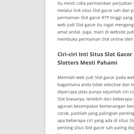
itu mesti coba permainkan perjudian S
melalui link situs Slot gacor sah dan
permainan Slot gacor RTP tinggi yang 
web judi Slot gacor itu ingat mengang
amat andal. Juga, main di website jud
membuka permainan Slot online oleh 
Ciri-ciri Inti Situs Slot Ga
Slotters Mesti Pahami
Memilah web judi Slot gacor pada web
bagaimana anda tidak selective dan tel
dipercaya jelas punya sejumlah ciri-ci
Slot biasanya, terlebih dari beberap
agunan kesempatan kemenangan besar. 
cocok, pastilah yang palinglah penting
apa beberapa ciri yang ada di situs Slo
penting situs Slot gacor sah paling d