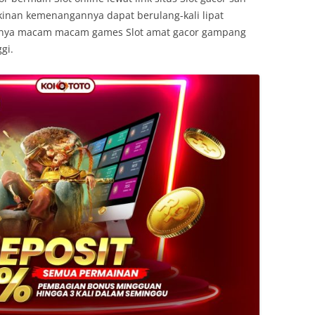
kinan kemenangannya dapat berulang-kali lipat
knya macam macam games Slot amat gacor gampang
gi.