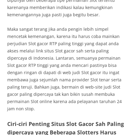
dipunyai oleh beberapa tipe permainan Slot tertentu
karenanya memberikan indikasi kalau kemungkinan
kemenangannya juga pasti juga begitu besar.
Maka sangat terang jika anda pengin lebih simpel
mencetak kemenangan, karena itu harus coba mainkan
perjudian Slot gacor RTP paling tinggi yang dapat anda
akses melalui link situs Slot gacor sah serta paling
dipercaya di Indonesia. Lantaran, semuanya permainan
Slot gacor RTP tinggi yang anda mencari pastinya bisa
dengan ringan di dapati di web judi Slot gacor itu ingat
membawa juga sejumlah nama provider Slot tenar serta
paling teruji. Bahkan juga, bermain di web-site judi Slot
gacor paling dipercaya tak kan bikin susah membuka
permainan Slot online karena ada pelayanan taruhan 24
jam non stop.
Ciri-ciri Penting Situs Slot Gacor Sah Paling
dipercaya yang Beberapa Slotters Harus