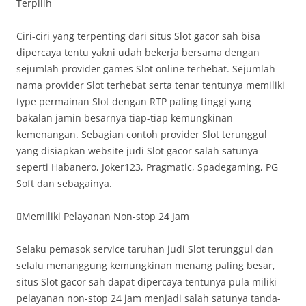
Terpilih
Ciri-ciri yang terpenting dari situs Slot gacor sah bisa
dipercaya tentu yakni udah bekerja bersama dengan
sejumlah provider games Slot online terhebat. Sejumlah
nama provider Slot terhebat serta tenar tentunya memiliki
type permainan Slot dengan RTP paling tinggi yang
bakalan jamin besarnya tiap-tiap kemungkinan
kemenangan. Sebagian contoh provider Slot terunggul
yang disiapkan website judi Slot gacor salah satunya
seperti Habanero, Joker123, Pragmatic, Spadegaming, PG
Soft dan sebagainya.
Memiliki Pelayanan Non-stop 24 Jam
Selaku pemasok service taruhan judi Slot terunggul dan
selalu menanggung kemungkinan menang paling besar,
situs Slot gacor sah dapat dipercaya tentunya pula miliki
pelayanan non-stop 24 jam menjadi salah satunya tanda-