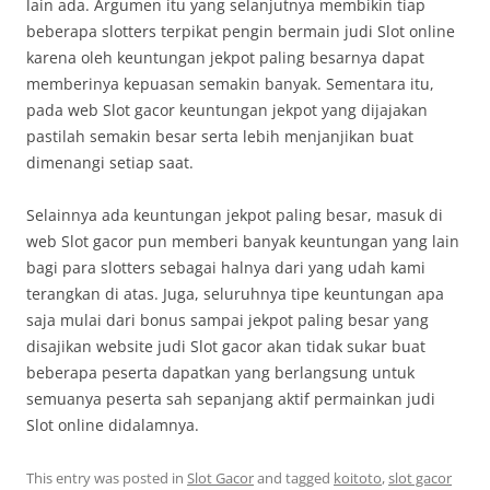
lain ada. Argumen itu yang selanjutnya membikin tiap
beberapa slotters terpikat pengin bermain judi Slot online
karena oleh keuntungan jekpot paling besarnya dapat
memberinya kepuasan semakin banyak. Sementara itu,
pada web Slot gacor keuntungan jekpot yang dijajakan
pastilah semakin besar serta lebih menjanjikan buat
dimenangi setiap saat.
Selainnya ada keuntungan jekpot paling besar, masuk di
web Slot gacor pun memberi banyak keuntungan yang lain
bagi para slotters sebagai halnya dari yang udah kami
terangkan di atas. Juga, seluruhnya tipe keuntungan apa
saja mulai dari bonus sampai jekpot paling besar yang
disajikan website judi Slot gacor akan tidak sukar buat
beberapa peserta dapatkan yang berlangsung untuk
semuanya peserta sah sepanjang aktif permainkan judi
Slot online didalamnya.
This entry was posted in
Slot Gacor
and tagged
koitoto
,
slot gacor