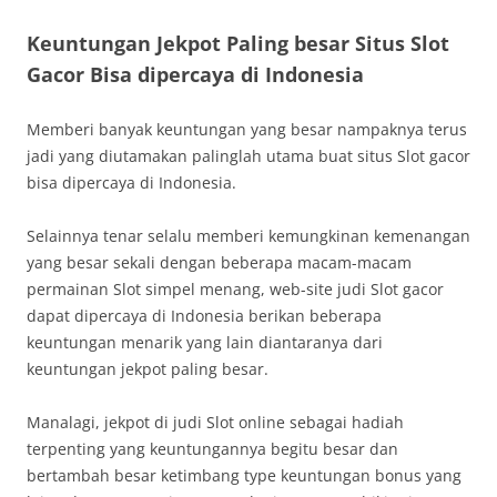
Keuntungan Jekpot Paling besar Situs Slot
Gacor Bisa dipercaya di Indonesia
Memberi banyak keuntungan yang besar nampaknya terus
jadi yang diutamakan palinglah utama buat situs Slot gacor
bisa dipercaya di Indonesia.
Selainnya tenar selalu memberi kemungkinan kemenangan
yang besar sekali dengan beberapa macam-macam
permainan Slot simpel menang, web-site judi Slot gacor
dapat dipercaya di Indonesia berikan beberapa
keuntungan menarik yang lain diantaranya dari
keuntungan jekpot paling besar.
Manalagi, jekpot di judi Slot online sebagai hadiah
terpenting yang keuntungannya begitu besar dan
bertambah besar ketimbang type keuntungan bonus yang