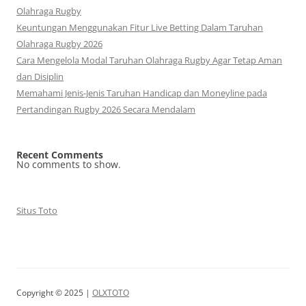
Olahraga Rugby
Keuntungan Menggunakan Fitur Live Betting Dalam Taruhan
Olahraga Rugby 2026
Cara Mengelola Modal Taruhan Olahraga Rugby Agar Tetap Aman
dan Disiplin
Memahami Jenis-Jenis Taruhan Handicap dan Moneyline pada
Pertandingan Rugby 2026 Secara Mendalam
Recent Comments
No comments to show.
Situs Toto
Copyright © 2025 |
OLXTOTO