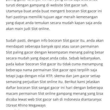
turuti dengan gampang di website Slot gacor sah.
Utamanya buat anda buat mengerti bocoran Slot gacor ini
hari pastinya memiliki tujuan agar meraih kemenangan
yang dapat anda temukan secara mudah kapan saja anda
akan main judi Slot online.
Sudah pasti, dengan info bocoran Slot gacor itu, anda akan
mendapati seberapa banyak opsi atau saran permainan
Slot paling gacor dengan kesempatan menang paling besar
secara mudah yang dapat anda coba. Sebab kebanyakan,
pada kabar bocoran Slot gacor itu tidak cuma menampung
beberapa nama permainan Slot gacor opsi terpilih saja
tetapi juga dengan nilai RTP, skema dan jam gacor setiap
semasing perjudian Slot online itu. Berikut kami jelaskan
daftar bocoran Slot sangat gacor ini hari dengan beberapa
macam permainan Slot online gampang menang yang bisa
dicoba lewat web Slot gacor sah di Indonesia diantaranya:
Great Rhino Megaways