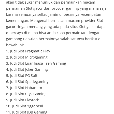
akan tidak sukar menunjuk dan permainkan macam
permainan Slot gacor dari provder gaming yang mana saja
karena semuanya sellau jamin di besarnya kesempatan
kemenangan. Mengenai bermacam macam provider Slot
gacor ringan menang yang ada pada situs Slot gacor dapat
dipercaya di mana bisa anda coba permainkan dengan
gampang tiap-tiap bermainnya salah satunya berikut di
bawah ini:
1. Judi Slot Pragmatic Play
2. Judi Slot Microgaming
3. Judi Slot Luar biasa Tren Gaming
4. Judi Slot Joker Gaming
5. Judi Slot PG Soft
6. Judi Slot Spadegaming
7. Judi Slot Habanero
8. Judi Slot CQ9 Gaming
9. Judi Slot Playtech
10. Judi Slot Yggdrasil
11. Judi Slot JDB Gaming