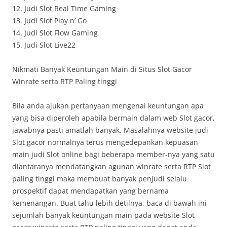
12. Judi Slot Real Time Gaming
13. Judi Slot Play n’ Go
14. Judi Slot Flow Gaming
15. Judi Slot Live22
Nikmati Banyak Keuntungan Main di Situs Slot Gacor
Winrate serta RTP Paling tinggi
Bila anda ajukan pertanyaan mengenai keuntungan apa
yang bisa diperoleh apabila bermain dalam web Slot gacor,
jawabnya pasti amatlah banyak. Masalahnya website judi
Slot gacor normalnya terus mengedepankan kepuasan
main judi Slot online bagi beberapa member-nya yang satu
diantaranya mendatangkan agunan winrate serta RTP Slot
paling tinggi maka membuat banyak penjudi selalu
prospektif dapat mendapatkan yang bernama
kemenangan. Buat tahu lebih detilnya, baca di bawah ini
sejumlah banyak keuntungan main pada website Slot