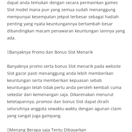
dapat anda temukan dengan secara permainkan games
Slot model mana pun yang semua sudah menanggung
mempunyai kesempatan jekpot terbesar sebagai hadiah
penting yang nyata keuntungannya bertambah besar
dibandingkan macam penawaran keuntungan lainnya yang
ada.
Banyaknya Promo dan Bonus Slot Menarik
Banyaknya promo serta bonus Slot menarik pada website
Slot gacor pasti menanggung anda lebih memberikan
keuntungan serta memberikan kepuasan sebab
keuntungan telah tidak perlu anda peroleh kembali cuma
sekedar dari kemenangan saja. Dikarenakan menurut
ketetapannya, promosi dan bonus Slot dapat diraih
seluruhnya anggota sewaktu-waktu dengan agunan claim
yang sangat juga gampang.
Menang Berapa saja Tentu Dibayarkan