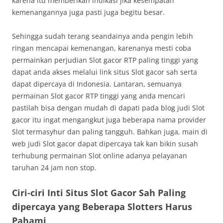
karena itu memberikan indikasi jika kesempatan
kemenangannya juga pasti juga begitu besar.
Sehingga sudah terang seandainya anda pengin lebih
ringan mencapai kemenangan, karenanya mesti coba
permainkan perjudian Slot gacor RTP paling tinggi yang
dapat anda akses melalui link situs Slot gacor sah serta
dapat dipercaya di Indonesia. Lantaran, semuanya
permainan Slot gacor RTP tinggi yang anda mencari
pastilah bisa dengan mudah di dapati pada blog judi Slot
gacor itu ingat mengangkut juga beberapa nama provider
Slot termasyhur dan paling tangguh. Bahkan juga, main di
web judi Slot gacor dapat dipercaya tak kan bikin susah
terhubung permainan Slot online adanya pelayanan
taruhan 24 jam non stop.
Ciri-ciri Inti Situs Slot Gacor Sah Paling
dipercaya yang Beberapa Slotters Harus
Pahami