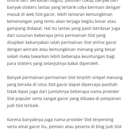
online lain. Berkaitan begitu, pastilah cukup banyak dari
banyak slotters lantas yang tertarik coba bermain dengan
masuk di web Slot gacor, lebih lantaran kemungkinan
kemenangan yang tentu akan terjaga begitu besar atau
gampang didapat. Hal itu lantas yang pasti berdasar juga
dari susunan beberapa jenis permainan Slot yang
disajikan kebanyakan ialah permainan Slot online gacor
dengan winrate atau kemungkinan menang yang besar
sekali maka tawarkan lebih beberapa keuntungan bagi
para slotters yang selanjutnya bakal diperoleh.
Banyak permainan-permainan Slot terpilih simpel menang
yang berada di situs Slot gacor dapat dipercaya pastilah
tidak lepas juga dari jumlahnya beberapa nama provider
Slot populer serta sangat gacor yang dibawa di pelayanan
judi Slot terbaik.
Karena banyaknya juga nama provider Slot terpenting
serta amat gacor itu, pemain atau peserta di blog judi Slot