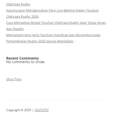
Olahraga Rugby
Keuntungan Menggunakan Fitur Live Betting Dalam Taruhan
Olahraga Rugby 2026
Cara Mengelola Modal Taruhan Olahraga Rugby Agar Tetap Aman
dan Disiplin
Memahami Jenis-Jenis Taruhan Handicap dan Moneyline pada
Pertandingan Rugby 2026 Secara Mendalam
Recent Comments
No comments to show.
Situs Toto
Copyright © 2025 |
OLXTOTO