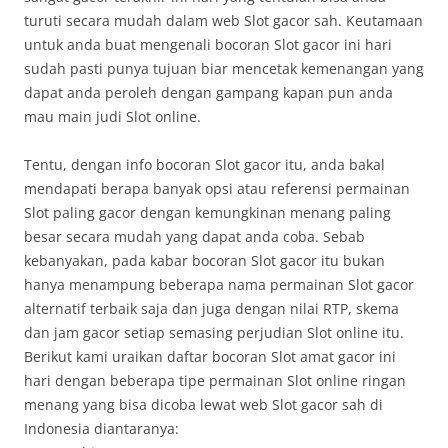
turuti secara mudah dalam web Slot gacor sah. Keutamaan
untuk anda buat mengenali bocoran Slot gacor ini hari
sudah pasti punya tujuan biar mencetak kemenangan yang
dapat anda peroleh dengan gampang kapan pun anda
mau main judi Slot online.
Tentu, dengan info bocoran Slot gacor itu, anda bakal
mendapati berapa banyak opsi atau referensi permainan
Slot paling gacor dengan kemungkinan menang paling
besar secara mudah yang dapat anda coba. Sebab
kebanyakan, pada kabar bocoran Slot gacor itu bukan
hanya menampung beberapa nama permainan Slot gacor
alternatif terbaik saja dan juga dengan nilai RTP, skema
dan jam gacor setiap semasing perjudian Slot online itu.
Berikut kami uraikan daftar bocoran Slot amat gacor ini
hari dengan beberapa tipe permainan Slot online ringan
menang yang bisa dicoba lewat web Slot gacor sah di
Indonesia diantaranya: