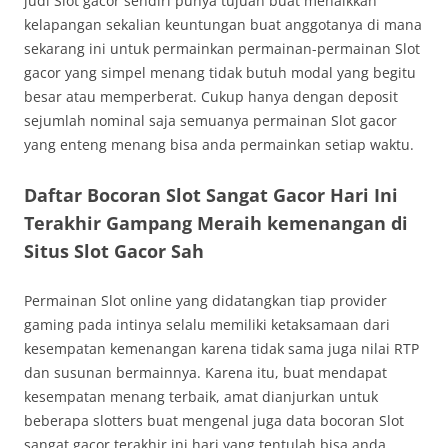
judi Slot gacor sendiri punya tujuan buat menaikkan
kelapangan sekalian keuntungan buat anggotanya di mana
sekarang ini untuk permainkan permainan-permainan Slot
gacor yang simpel menang tidak butuh modal yang begitu
besar atau memperberat. Cukup hanya dengan deposit
sejumlah nominal saja semuanya permainan Slot gacor
yang enteng menang bisa anda permainkan setiap waktu.
Daftar Bocoran Slot Sangat Gacor Hari Ini
Terakhir Gampang Meraih kemenangan di
Situs Slot Gacor Sah
Permainan Slot online yang didatangkan tiap provider
gaming pada intinya selalu memiliki ketaksamaan dari
kesempatan kemenangan karena tidak sama juga nilai RTP
dan susunan bermainnya. Karena itu, buat mendapat
kesempatan menang terbaik, amat dianjurkan untuk
beberapa slotters buat mengenal juga data bocoran Slot
sangat gacor terakhir ini hari yang tentulah bisa anda