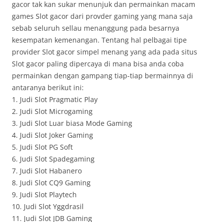
gacor tak kan sukar menunjuk dan permainkan macam
games Slot gacor dari provder gaming yang mana saja
sebab seluruh sellau menanggung pada besarnya
kesempatan kemenangan. Tentang hal pelbagai tipe
provider Slot gacor simpel menang yang ada pada situs
Slot gacor paling dipercaya di mana bisa anda coba
permainkan dengan gampang tiap-tiap bermainnya di
antaranya berikut ini:
1. Judi Slot Pragmatic Play
2. Judi Slot Microgaming
3. Judi Slot Luar biasa Mode Gaming
4. Judi Slot Joker Gaming
5. Judi Slot PG Soft
6. Judi Slot Spadegaming
7. Judi Slot Habanero
8. Judi Slot CQ9 Gaming
9. Judi Slot Playtech
10. Judi Slot Yggdrasil
11. Judi Slot JDB Gaming