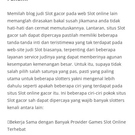
Memilah blog judi Slot gacor pada web Slot online lain
memanglah dirasakan bakal susah jikamana anda tidak
hati-hati dan cermat memutuskannya. Lantaran, situs Slot
gacor sah dapat dipercaya pastilah memiliki beberapa
tanda-tanda inti dan teristimewa yang tak terdapat pada
web-site judi Slot biasanya, terpenting dari beberapa
layanan service judinya yang dapat memberinya agunan
kesempatan kemenangan besar. Untuk itu, supaya tidak
salah pilih salah satunya yang pas, pasti yang paling
utama untuk beberapa slotters yakni mengenal lebih
dahulu seperti apakah beberapa ciri yang terdapat pada
situs Slot online gacor itu. Ini beberapa ciri-ciri pokok situs
Slot gacor sah dapat dipercaya yang wajib banyak slotters
kenali antara lain:
Bekerja Sama dengan Banyak Provider Games Slot Online
Terhebat