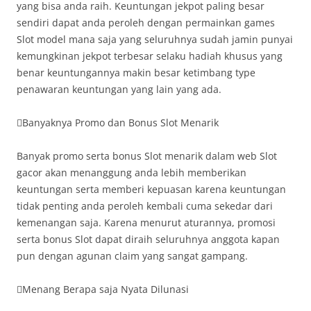
yang bisa anda raih. Keuntungan jekpot paling besar
sendiri dapat anda peroleh dengan permainkan games
Slot model mana saja yang seluruhnya sudah jamin punyai
kemungkinan jekpot terbesar selaku hadiah khusus yang
benar keuntungannya makin besar ketimbang type
penawaran keuntungan yang lain yang ada.
Banyaknya Promo dan Bonus Slot Menarik
Banyak promo serta bonus Slot menarik dalam web Slot
gacor akan menanggung anda lebih memberikan
keuntungan serta memberi kepuasan karena keuntungan
tidak penting anda peroleh kembali cuma sekedar dari
kemenangan saja. Karena menurut aturannya, promosi
serta bonus Slot dapat diraih seluruhnya anggota kapan
pun dengan agunan claim yang sangat gampang.
Menang Berapa saja Nyata Dilunasi