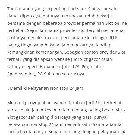
Tanda-tanda yang terpenting dari situs Slot gacor sah
dapat dipercaya tentunya merupakan udah bekerja
bersama dengan beberapa provider permainan Slot online
terhebat. Sejumlah nama provider Slot terpilih serta tenar
tentunya memiliki macam permainan Slot dengan RTP
paling tinggi yang bakalan jamin besarnya tiap-tiap
kemungkinan kemenangan. Sebagian contoh provider Slot
terbaik yang disiapkan website judi Slot gacor salah
satunya seperti Habanero, Joker123, Pragmatic,
Spadegaming, PG Soft dan seterusnya.
Memiliki Pelayanan Non stop 24 Jam
Menjadi penyuplai pelayanan taruhan judi Slot terhebat
serta selalu jamin kesempatan menang paling besar, situs
Slot gacor sah paling dipercaya yang pasti punyai
pelayanan non-stop 24 jam menjadi satu diantara tanda-
tanda terutamanya. Sebab memang dengan pelayanan 24