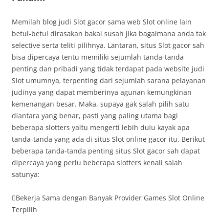
Memilah blog judi Slot gacor sama web Slot online lain
betul-betul dirasakan bakal susah jika bagaimana anda tak
selective serta teliti pilihnya. Lantaran, situs Slot gacor sah
bisa dipercaya tentu memiliki sejumlah tanda-tanda
penting dan pribadi yang tidak terdapat pada website judi
Slot umumnya, terpenting dari sejumlah sarana pelayanan
judinya yang dapat memberinya agunan kemungkinan
kemenangan besar. Maka, supaya gak salah pilih satu
diantara yang benar, pasti yang paling utama bagi
beberapa slotters yaitu mengerti lebih dulu kayak apa
tanda-tanda yang ada di situs Slot online gacor itu. Berikut
beberapa tanda-tanda penting situs Slot gacor sah dapat
dipercaya yang perlu beberapa slotters kenali salah
satunya:
Bekerja Sama dengan Banyak Provider Games Slot Online
Terpilih