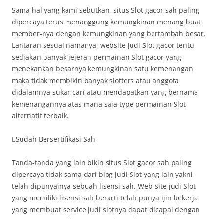
Sama hal yang kami sebutkan, situs Slot gacor sah paling
dipercaya terus menanggung kemungkinan menang buat
member-nya dengan kemungkinan yang bertambah besar.
Lantaran sesuai namanya, website judi Slot gacor tentu
sediakan banyak jejeran permainan Slot gacor yang
menekankan besarnya kemungkinan satu kemenangan
maka tidak membikin banyak slotters atau anggota
didalamnya sukar cari atau mendapatkan yang bernama
kemenangannya atas mana saja type permainan Slot
alternatif terbaik.
Sudah Bersertifikasi Sah
Tanda-tanda yang lain bikin situs Slot gacor sah paling
dipercaya tidak sama dari blog judi Slot yang lain yakni
telah dipunyainya sebuah lisensi sah. Web-site judi Slot
yang memiliki lisensi sah berarti telah punya ijin bekerja
yang membuat service judi slotnya dapat dicapai dengan