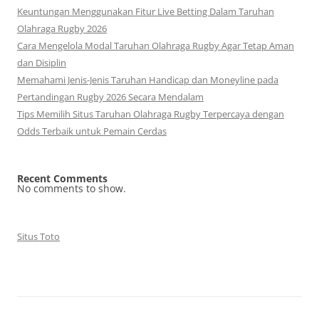
Keuntungan Menggunakan Fitur Live Betting Dalam Taruhan
Olahraga Rugby 2026
Cara Mengelola Modal Taruhan Olahraga Rugby Agar Tetap Aman
dan Disiplin
Memahami Jenis-Jenis Taruhan Handicap dan Moneyline pada
Pertandingan Rugby 2026 Secara Mendalam
Tips Memilih Situs Taruhan Olahraga Rugby Terpercaya dengan
Odds Terbaik untuk Pemain Cerdas
Recent Comments
No comments to show.
Situs Toto