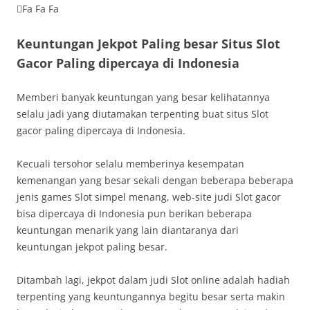
Fa Fa Fa
Keuntungan Jekpot Paling besar Situs Slot
Gacor Paling dipercaya di Indonesia
Memberi banyak keuntungan yang besar kelihatannya
selalu jadi yang diutamakan terpenting buat situs Slot
gacor paling dipercaya di Indonesia.
Kecuali tersohor selalu memberinya kesempatan
kemenangan yang besar sekali dengan beberapa beberapa
jenis games Slot simpel menang, web-site judi Slot gacor
bisa dipercaya di Indonesia pun berikan beberapa
keuntungan menarik yang lain diantaranya dari
keuntungan jekpot paling besar.
Ditambah lagi, jekpot dalam judi Slot online adalah hadiah
terpenting yang keuntungannya begitu besar serta makin