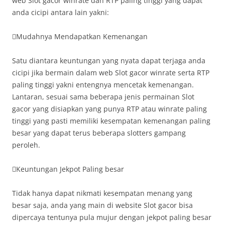
web Slot gacor winrate dan RTP paling tinggi yang dapat
anda cicipi antara lain yakni:
Mudahnya Mendapatkan Kemenangan
Satu diantara keuntungan yang nyata dapat terjaga anda
cicipi jika bermain dalam web Slot gacor winrate serta RTP
paling tinggi yakni entengnya mencetak kemenangan.
Lantaran, sesuai sama beberapa jenis permainan Slot
gacor yang disiapkan yang punya RTP atau winrate paling
tinggi yang pasti memiliki kesempatan kemenangan paling
besar yang dapat terus beberapa slotters gampang
peroleh.
Keuntungan Jekpot Paling besar
Tidak hanya dapat nikmati kesempatan menang yang
besar saja, anda yang main di website Slot gacor bisa
dipercaya tentunya pula mujur dengan jekpot paling besar