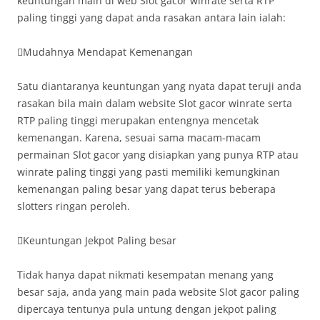
keuntungan main di web Slot gacor winrate serta RTP
paling tinggi yang dapat anda rasakan antara lain ialah:
Mudahnya Mendapat Kemenangan
Satu diantaranya keuntungan yang nyata dapat teruji anda
rasakan bila main dalam website Slot gacor winrate serta
RTP paling tinggi merupakan entengnya mencetak
kemenangan. Karena, sesuai sama macam-macam
permainan Slot gacor yang disiapkan yang punya RTP atau
winrate paling tinggi yang pasti memiliki kemungkinan
kemenangan paling besar yang dapat terus beberapa
slotters ringan peroleh.
Keuntungan Jekpot Paling besar
Tidak hanya dapat nikmati kesempatan menang yang
besar saja, anda yang main pada website Slot gacor paling
dipercaya tentunya pula untung dengan jekpot paling