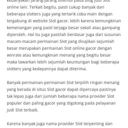
kebanyakan jarang-jarang ditemui pada blog judi Slot
online lain. Terkait begitu, pasti cukup banyak dari
beberapa slotters juga yang tertarik coba main dengan
tergabung di website Slot gacor, lebih karena kemungkinan
kemenangan yang pasti terjaga besar sekali atau gampang
diperoleh. Hal itu juga pastilah berdasar juga dari susunan
macam-macam permainan Slot yang disajikan sejumlah
besar merupakan permainan Slot online gacor dengan
winrate atau kemungkinan menang yang begitu besar
maka tawarkan lebih sejumlah keuntungan bagi beberapa
slotters yang kedepannya dapat diterima.
Banyak permainan-permainan Slot terpilih ringan menang
yang berada di situs Slot gacor dapat dipercaya pastinya
tak lepas juga dari jumlah beberapa nama provider Slot
populer dan paling gacor yang digotong pada pelayanan
judi Slot terbaik.
Karena banyak juga nama provider Slot terpenting dan