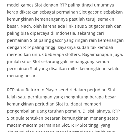
model games Slot dengan RTP paling tinggi umumnya
kerap dikatakan sebagai permainan Slot gacor disebabkan
kemungkinan kemenangannya pastilah teruji semakin
besar. Nach, oleh karena ada link situs Slot gacor sah dan
paling bisa dipercaya di Indonesia, sekarang cari
permainan Slot paling gacor yang ringan raih kemenangan
dengan RTP paling tinggi kayaknya sudah tak kembali
merepotkan untuk beberapa slotters. Bagaimanapun juga,
jumlah situs Slot sekarang gak menanggung semua
permainan Slot yang disajikan miliki kemungkinan selalu
menang besar.
RTP atau Return to Player sendiri dalam perjudian Slot
ialah satu perhitungan yang menghitung berapa besar
kemungkinan perjudian Slot itu dapat memberi
pengembalian uang taruhan pemain. Di sisi lainnya, RTP
Slot pula tentukan besaran kemungkinan menang setap
macam-macam permainan Slot. RTP Slot tinggi yang