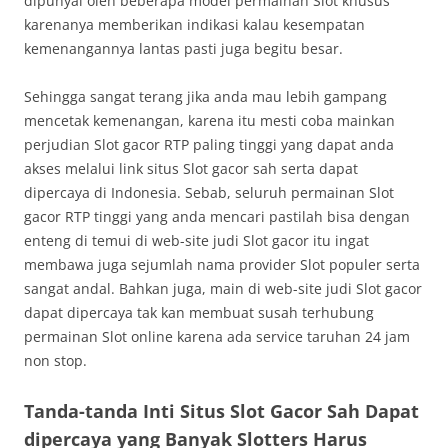
dipunyai oleh beberapa model permainan Slot khusus
karenanya memberikan indikasi kalau kesempatan
kemenangannya lantas pasti juga begitu besar.
Sehingga sangat terang jika anda mau lebih gampang
mencetak kemenangan, karena itu mesti coba mainkan
perjudian Slot gacor RTP paling tinggi yang dapat anda
akses melalui link situs Slot gacor sah serta dapat
dipercaya di Indonesia. Sebab, seluruh permainan Slot
gacor RTP tinggi yang anda mencari pastilah bisa dengan
enteng di temui di web-site judi Slot gacor itu ingat
membawa juga sejumlah nama provider Slot populer serta
sangat andal. Bahkan juga, main di web-site judi Slot gacor
dapat dipercaya tak kan membuat susah terhubung
permainan Slot online karena ada service taruhan 24 jam
non stop.
Tanda-tanda Inti Situs Slot Gacor Sah Dapat
dipercaya yang Banyak Slotters Harus