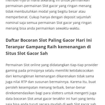
member-nya di mana sekarang ini untuk permainkan
permainan-permainan Slot gacor yang ringan menang
tidak membutuhkan modal yang begitu besar atau
memperberat. Cukup hanya dengan deposit sejumlah
nominal saja semua permainan Slot gacor yang ringan
menang bisa anda permainkan sewaktu-waktu.
Daftar Bocoran Slot Paling Gacor Hari Ini
Teranyar Gampang Raih kemenangan di
Situs Slot Gacor Sah
Permainan Slot online yang didatangkan tiap-tiap provider
gaming pada prinsipnya selalu memiliki ketidakcocokan
dari kemungkinan kemenangan dikarenakan tidak sama
juga nilai RTP dan susunan bermainnya. Karena itu, buat
peroleh kesempatan menang terbaik, benar-benar
direkomendasikan bagi para slotters untuk mengerti juga
data bocoran Slot amat gacor terakhir ini hari yang tentu
saja bisa anda turuti secara mudah di web Slot gacor sah.