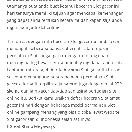
Utamanya buat anda buat ketahui bocoran Slot gacor ini
hari tentunya memiliki tujuan agar mencapai kemenangan
yang dapat anda temukan secara mudah kapan saja anda
ingin main judi Slot online.
Tentunya, dengan info bocoran Slot gacor itu, anda akan
mendapati seberapa banyak alternatif atau rujukan
permainan Slot sangat gacor dengan kemungkinan
menang paling besar secara mudah yang dapat anda coba.
Lantaran rata-rata, di berita bocoran Slot gacor itu bukan
sekedar menampung beberapa nama permainan Slot
gacor alternatif terpilih saja namun juga dengan nilai RTP,
skema dan jam gacor tiap-tiap semasing perjudian Slot
online itu. Berikut kami uraikan daftar bocoran Slot amat
gacor ini hari dengan beberapa model permainan Slot
online gampang menang yang bisa dicoba lewat website
Slot gacor sah di Indonesia salah satunya:
Great Rhino Megaways