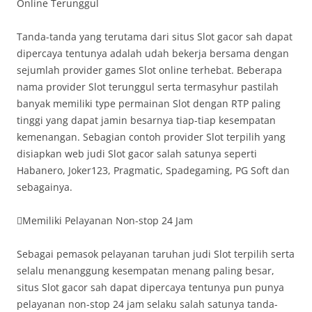
Online Terunggul
Tanda-tanda yang terutama dari situs Slot gacor sah dapat
dipercaya tentunya adalah udah bekerja bersama dengan
sejumlah provider games Slot online terhebat. Beberapa
nama provider Slot terunggul serta termasyhur pastilah
banyak memiliki type permainan Slot dengan RTP paling
tinggi yang dapat jamin besarnya tiap-tiap kesempatan
kemenangan. Sebagian contoh provider Slot terpilih yang
disiapkan web judi Slot gacor salah satunya seperti
Habanero, Joker123, Pragmatic, Spadegaming, PG Soft dan
sebagainya.
Memiliki Pelayanan Non-stop 24 Jam
Sebagai pemasok pelayanan taruhan judi Slot terpilih serta
selalu menanggung kesempatan menang paling besar,
situs Slot gacor sah dapat dipercaya tentunya pun punya
pelayanan non-stop 24 jam selaku salah satunya tanda-