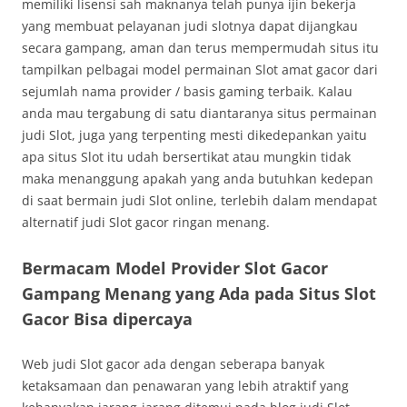
memiliki lisensi sah maknanya telah punya ijin bekerja
yang membuat pelayanan judi slotnya dapat dijangkau
secara gampang, aman dan terus mempermudah situs itu
tampilkan pelbagai model permainan Slot amat gacor dari
sejumlah nama provider / basis gaming terbaik. Kalau
anda mau tergabung di satu diantaranya situs permainan
judi Slot, juga yang terpenting mesti dikedepankan yaitu
apa situs Slot itu udah bersertikat atau mungkin tidak
maka menanggung apakah yang anda butuhkan kedepan
di saat bermain judi Slot online, terlebih dalam mendapat
alternatif judi Slot gacor ringan menang.
Bermacam Model Provider Slot Gacor
Gampang Menang yang Ada pada Situs Slot
Gacor Bisa dipercaya
Web judi Slot gacor ada dengan seberapa banyak
ketaksamaan dan penawaran yang lebih atraktif yang