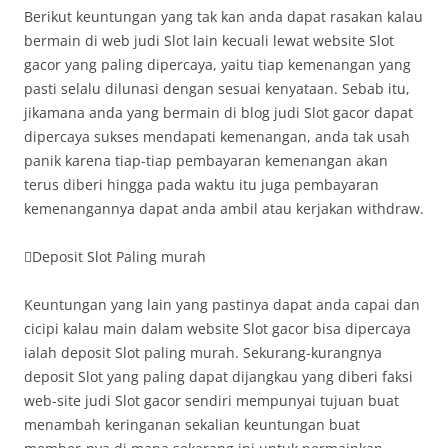
Berikut keuntungan yang tak kan anda dapat rasakan kalau
bermain di web judi Slot lain kecuali lewat website Slot
gacor yang paling dipercaya, yaitu tiap kemenangan yang
pasti selalu dilunasi dengan sesuai kenyataan. Sebab itu,
jikamana anda yang bermain di blog judi Slot gacor dapat
dipercaya sukses mendapati kemenangan, anda tak usah
panik karena tiap-tiap pembayaran kemenangan akan
terus diberi hingga pada waktu itu juga pembayaran
kemenangannya dapat anda ambil atau kerjakan withdraw.
Deposit Slot Paling murah
Keuntungan yang lain yang pastinya dapat anda capai dan
cicipi kalau main dalam website Slot gacor bisa dipercaya
ialah deposit Slot paling murah. Sekurang-kurangnya
deposit Slot yang paling dapat dijangkau yang diberi faksi
web-site judi Slot gacor sendiri mempunyai tujuan buat
menambah keringanan sekalian keuntungan buat