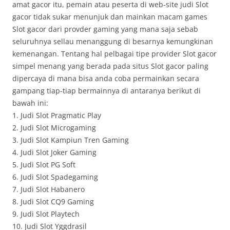
amat gacor itu, pemain atau peserta di web-site judi Slot
gacor tidak sukar menunjuk dan mainkan macam games
Slot gacor dari provder gaming yang mana saja sebab
seluruhnya sellau menanggung di besarnya kemungkinan
kemenangan. Tentang hal pelbagai tipe provider Slot gacor
simpel menang yang berada pada situs Slot gacor paling
dipercaya di mana bisa anda coba permainkan secara
gampang tiap-tiap bermainnya di antaranya berikut di
bawah ini:
1. Judi Slot Pragmatic Play
2. Judi Slot Microgaming
3. Judi Slot Kampiun Tren Gaming
4. Judi Slot Joker Gaming
5. Judi Slot PG Soft
6. Judi Slot Spadegaming
7. Judi Slot Habanero
8. Judi Slot CQ9 Gaming
9. Judi Slot Playtech
10. Judi Slot Yggdrasil