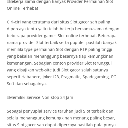
Bekerja Sama dengan Banyak Provider Permainan Slot
Online Terhebat
Ciri-ciri yang terutama dari situs Slot gacor sah paling
dipercaya tentu yaitu telah bekerja bersama-sama dengan
beberapa provider games Slot online terhebat. Beberapa
nama provider Slot terbaik serta populer pastilah banyak
memiliki type permainan Slot dengan RTP paling tinggi
yang bakalan menanggung besarnya tiap kemungkinan
kemenangan. Sebagian contoh provider Slot terunggul
yang disajikan web-site judi Slot gacor salah satunya
seperti Habanero, Joker123, Pragmatic, Spadegaming, PG
Soft dan sebagainya.
Memiliki Service Non-stop 24 Jam
Sebagai penyuplai service taruhan judi Slot terbaik dan
selalu menanggung kemungkinan menang paling besar,
situs Slot gacor sah dapat dipercaya pastilah pula punya