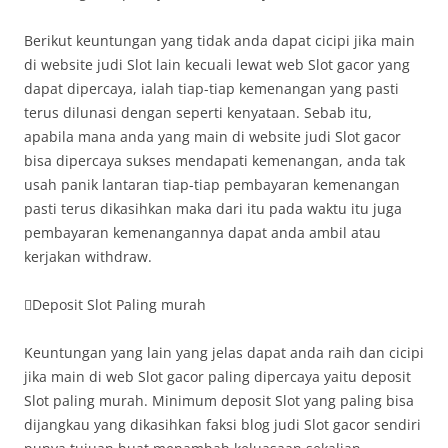
Berikut keuntungan yang tidak anda dapat cicipi jika main
di website judi Slot lain kecuali lewat web Slot gacor yang
dapat dipercaya, ialah tiap-tiap kemenangan yang pasti
terus dilunasi dengan seperti kenyataan. Sebab itu,
apabila mana anda yang main di website judi Slot gacor
bisa dipercaya sukses mendapati kemenangan, anda tak
usah panik lantaran tiap-tiap pembayaran kemenangan
pasti terus dikasihkan maka dari itu pada waktu itu juga
pembayaran kemenangannya dapat anda ambil atau
kerjakan withdraw.
Deposit Slot Paling murah
Keuntungan yang lain yang jelas dapat anda raih dan cicipi
jika main di web Slot gacor paling dipercaya yaitu deposit
Slot paling murah. Minimum deposit Slot yang paling bisa
dijangkau yang dikasihkan faksi blog judi Slot gacor sendiri