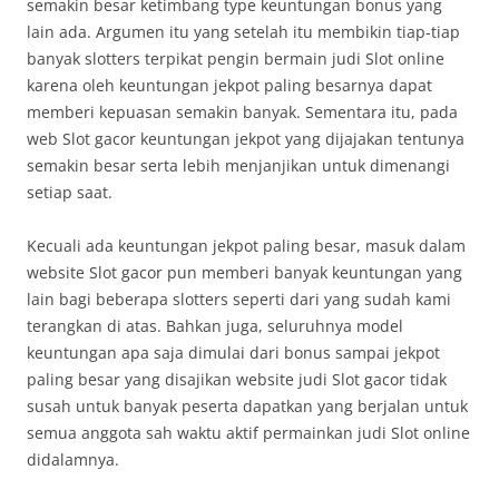
semakin besar ketimbang type keuntungan bonus yang
lain ada. Argumen itu yang setelah itu membikin tiap-tiap
banyak slotters terpikat pengin bermain judi Slot online
karena oleh keuntungan jekpot paling besarnya dapat
memberi kepuasan semakin banyak. Sementara itu, pada
web Slot gacor keuntungan jekpot yang dijajakan tentunya
semakin besar serta lebih menjanjikan untuk dimenangi
setiap saat.
Kecuali ada keuntungan jekpot paling besar, masuk dalam
website Slot gacor pun memberi banyak keuntungan yang
lain bagi beberapa slotters seperti dari yang sudah kami
terangkan di atas. Bahkan juga, seluruhnya model
keuntungan apa saja dimulai dari bonus sampai jekpot
paling besar yang disajikan website judi Slot gacor tidak
susah untuk banyak peserta dapatkan yang berjalan untuk
semua anggota sah waktu aktif permainkan judi Slot online
didalamnya.