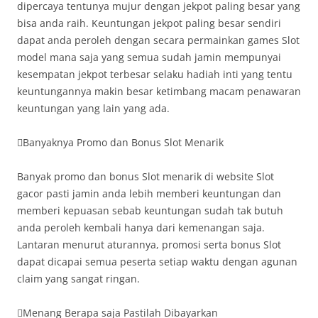
dipercaya tentunya mujur dengan jekpot paling besar yang
bisa anda raih. Keuntungan jekpot paling besar sendiri
dapat anda peroleh dengan secara permainkan games Slot
model mana saja yang semua sudah jamin mempunyai
kesempatan jekpot terbesar selaku hadiah inti yang tentu
keuntungannya makin besar ketimbang macam penawaran
keuntungan yang lain yang ada.
Banyaknya Promo dan Bonus Slot Menarik
Banyak promo dan bonus Slot menarik di website Slot
gacor pasti jamin anda lebih memberi keuntungan dan
memberi kepuasan sebab keuntungan sudah tak butuh
anda peroleh kembali hanya dari kemenangan saja.
Lantaran menurut aturannya, promosi serta bonus Slot
dapat dicapai semua peserta setiap waktu dengan agunan
claim yang sangat ringan.
Menang Berapa saja Pastilah Dibayarkan