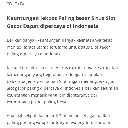
Fa Fa Fa
Keuntungan Jekpot Paling besar Situs Slot
Gacor Dapat dipercaya di Indonesia
Berikan banyak keuntungan banyak kelihatannya terus
menjadi target utama terutama untuk situs Slot gacor
paling dipercaya di Indonesia.
Kecuali tersohor terus-menerus memberinya kesempatan
kemenangan yang begitu besar dengan sejumlah
beberapa jenis permainan Slot ringan menang, web judi
Slot gacor paling dipercaya di Indonesia berikan sejumlah
keuntungan menarik yang lain diantaranya dari
keuntungan jekpot paling besar.
Apa lagi, jekpot dalam judi Slot online sebagai hadiah
paling penting yang keuntungannya begitu besar dan