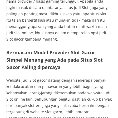
nama provider / basis gaming terunggul. Apabila anda
ingin masuk di satu diantaranya situs judi Slot, juga yang
palinglah penting mesti dikhususkan yaitu apa situs Slot
itu telah bersertifikasi atau mungkin tidak maka dari itu
menanggung apakah yang anda butuh nanti waktu main
judi Slot online, khususnya dalam memperoleh opsi judi
Slot gacor gampang menang.
Bermacam Model Provider Slot Gacor
Simpel Menang yang Ada pada Situs Slot
Gacor Paling dipercaya
Website judi Slot gacor datang dengan seberapa banyak
ketidakcocokan dan penawaran yang lebih bagus yang
kebanyakan jarang-jarang diketemukan pada web-site judi
Slot online lain. Sehubungan begitu, pastilah cukup banyak
dari banyak slotters juga yang suka coba bermain dengan
tergabung di website Slot gacor, lebih lantaran