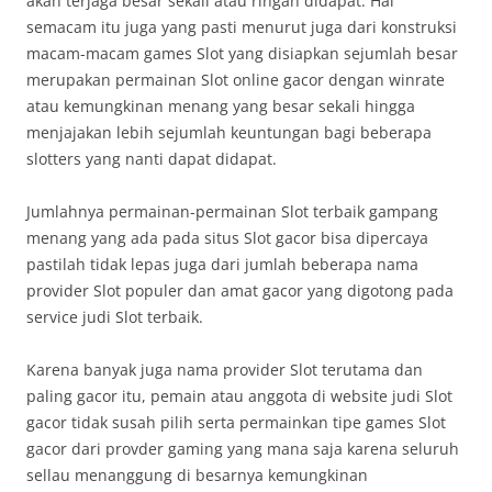
akan terjaga besar sekali atau ringan didapat. Hal
semacam itu juga yang pasti menurut juga dari konstruksi
macam-macam games Slot yang disiapkan sejumlah besar
merupakan permainan Slot online gacor dengan winrate
atau kemungkinan menang yang besar sekali hingga
menjajakan lebih sejumlah keuntungan bagi beberapa
slotters yang nanti dapat didapat.
Jumlahnya permainan-permainan Slot terbaik gampang
menang yang ada pada situs Slot gacor bisa dipercaya
pastilah tidak lepas juga dari jumlah beberapa nama
provider Slot populer dan amat gacor yang digotong pada
service judi Slot terbaik.
Karena banyak juga nama provider Slot terutama dan
paling gacor itu, pemain atau anggota di website judi Slot
gacor tidak susah pilih serta permainkan tipe games Slot
gacor dari provder gaming yang mana saja karena seluruh
sellau menanggung di besarnya kemungkinan