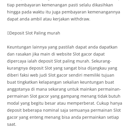
tiap pembayaran kemenangan pasti selalu dikasihkan
hingga pada waktu itu juga pembayaran kemenangannya
dapat anda ambil atau kerjakan withdraw.
Deposit Slot Paling murah
Keuntungan lainnya yang pastilah dapat anda dapatkan
dan rasakan jika main di website Slot gacor dapat
dipercaya ialah deposit Slot paling murah. Sekurang-
kurangnya deposit Slot yang sangat bisa dijangkau yang
diberi faksi web judi Slot gacor sendiri memiliki tujuan
buat tingkatkan kelapangan sekalian keuntungan buat
anggotanya di mana sekarang untuk mainkan permainan-
permainan Slot gacor yang gampang menang tidak butuh
modal yang begitu besar atau memperberat. Cukup hanya
deposit beberapa nominal saja semuanya permainan Slot
gacor yang enteng menang bisa anda permainkan setiap
saat.