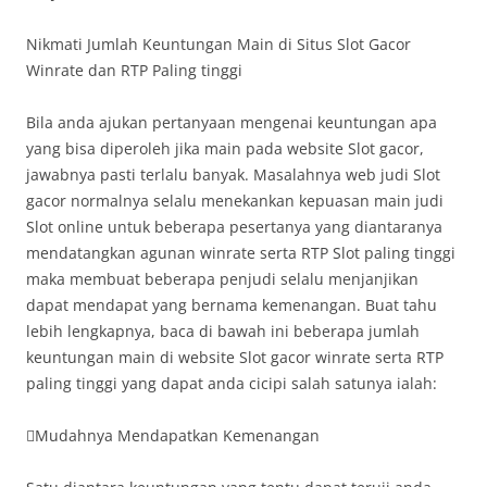
Nikmati Jumlah Keuntungan Main di Situs Slot Gacor
Winrate dan RTP Paling tinggi
Bila anda ajukan pertanyaan mengenai keuntungan apa
yang bisa diperoleh jika main pada website Slot gacor,
jawabnya pasti terlalu banyak. Masalahnya web judi Slot
gacor normalnya selalu menekankan kepuasan main judi
Slot online untuk beberapa pesertanya yang diantaranya
mendatangkan agunan winrate serta RTP Slot paling tinggi
maka membuat beberapa penjudi selalu menjanjikan
dapat mendapat yang bernama kemenangan. Buat tahu
lebih lengkapnya, baca di bawah ini beberapa jumlah
keuntungan main di website Slot gacor winrate serta RTP
paling tinggi yang dapat anda cicipi salah satunya ialah:
Mudahnya Mendapatkan Kemenangan