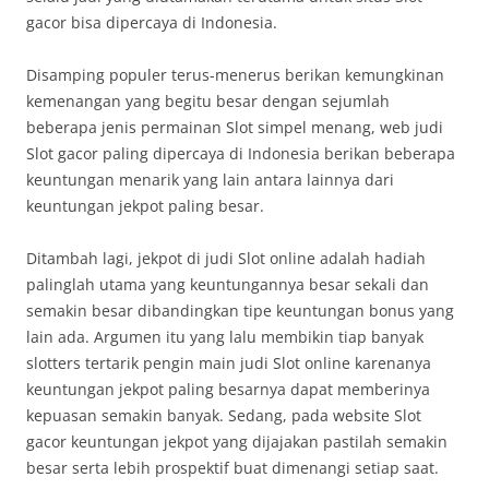
gacor bisa dipercaya di Indonesia.
Disamping populer terus-menerus berikan kemungkinan
kemenangan yang begitu besar dengan sejumlah
beberapa jenis permainan Slot simpel menang, web judi
Slot gacor paling dipercaya di Indonesia berikan beberapa
keuntungan menarik yang lain antara lainnya dari
keuntungan jekpot paling besar.
Ditambah lagi, jekpot di judi Slot online adalah hadiah
palinglah utama yang keuntungannya besar sekali dan
semakin besar dibandingkan tipe keuntungan bonus yang
lain ada. Argumen itu yang lalu membikin tiap banyak
slotters tertarik pengin main judi Slot online karenanya
keuntungan jekpot paling besarnya dapat memberinya
kepuasan semakin banyak. Sedang, pada website Slot
gacor keuntungan jekpot yang dijajakan pastilah semakin
besar serta lebih prospektif buat dimenangi setiap saat.