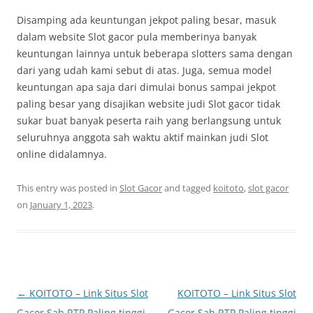
Disamping ada keuntungan jekpot paling besar, masuk
dalam website Slot gacor pula memberinya banyak
keuntungan lainnya untuk beberapa slotters sama dengan
dari yang udah kami sebut di atas. Juga, semua model
keuntungan apa saja dari dimulai bonus sampai jekpot
paling besar yang disajikan website judi Slot gacor tidak
sukar buat banyak peserta raih yang berlangsung untuk
seluruhnya anggota sah waktu aktif mainkan judi Slot
online didalamnya.
This entry was posted in
Slot Gacor
and tagged
koitoto
,
slot gacor
on
January 1, 2023
.
Post
←
KOITOTO – Link Situs Slot
KOITOTO – Link Situs Slot
navigation
Gacor Sah RTP Paling tinggi
Gacor Sah RTP Paling tinggi