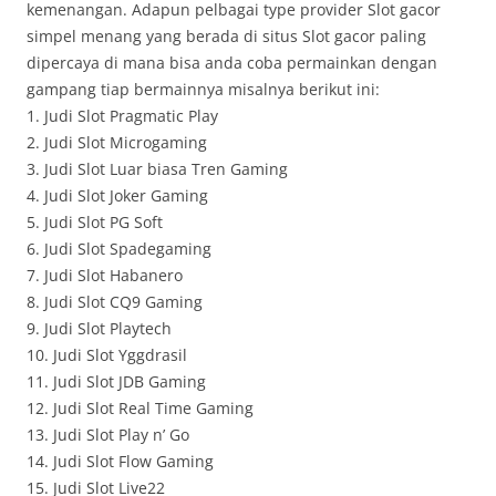
kemenangan. Adapun pelbagai type provider Slot gacor
simpel menang yang berada di situs Slot gacor paling
dipercaya di mana bisa anda coba permainkan dengan
gampang tiap bermainnya misalnya berikut ini:
1. Judi Slot Pragmatic Play
2. Judi Slot Microgaming
3. Judi Slot Luar biasa Tren Gaming
4. Judi Slot Joker Gaming
5. Judi Slot PG Soft
6. Judi Slot Spadegaming
7. Judi Slot Habanero
8. Judi Slot CQ9 Gaming
9. Judi Slot Playtech
10. Judi Slot Yggdrasil
11. Judi Slot JDB Gaming
12. Judi Slot Real Time Gaming
13. Judi Slot Play n’ Go
14. Judi Slot Flow Gaming
15. Judi Slot Live22