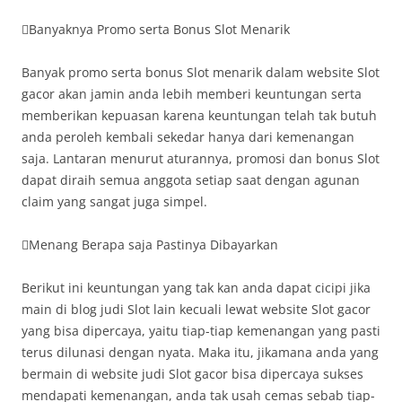
Banyaknya Promo serta Bonus Slot Menarik
Banyak promo serta bonus Slot menarik dalam website Slot
gacor akan jamin anda lebih memberi keuntungan serta
memberikan kepuasan karena keuntungan telah tak butuh
anda peroleh kembali sekedar hanya dari kemenangan
saja. Lantaran menurut aturannya, promosi dan bonus Slot
dapat diraih semua anggota setiap saat dengan agunan
claim yang sangat juga simpel.
Menang Berapa saja Pastinya Dibayarkan
Berikut ini keuntungan yang tak kan anda dapat cicipi jika
main di blog judi Slot lain kecuali lewat website Slot gacor
yang bisa dipercaya, yaitu tiap-tiap kemenangan yang pasti
terus dilunasi dengan nyata. Maka itu, jikamana anda yang
bermain di website judi Slot gacor bisa dipercaya sukses
mendapati kemenangan, anda tak usah cemas sebab tiap-