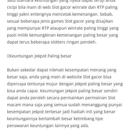
Satu diantara keuntungan yang nyata dapat teruji anda
cicipi bila main di web Slot gacor winrate dan RTP paling
tinggi yakni entengnya mencetak kemenangan. Sebab,
sesuai beberapa jenis games Slot gacor yang disajikan
yang mempunyai RTP ataupun winrate paling tinggi yang
pasti miliki kemungkinan kemenangan paling besar yang
dapat terus beberapa slotters ringan peroleh.
Keuntungan Jekpot Paling besar
Bukan sekedar dapat nikmati kesempatan menang yang
besar saja, anda yang main di website Slot gacor bisa
dipercaya tentunya mujur dengan jekpot paling besar yang
bisa anda capai. Keuntungan jekpot paling besar sendiri
dapat anda peroleh secara permainkan permainan Slot
macam mana saja yang semua sudah menanggung punyai
kesempatan jekpot terbesar jadi hadiah inti yang benar
keuntungannya bertambah besar ketimbang tipe
penawaran keuntungan lainnya yang ada.