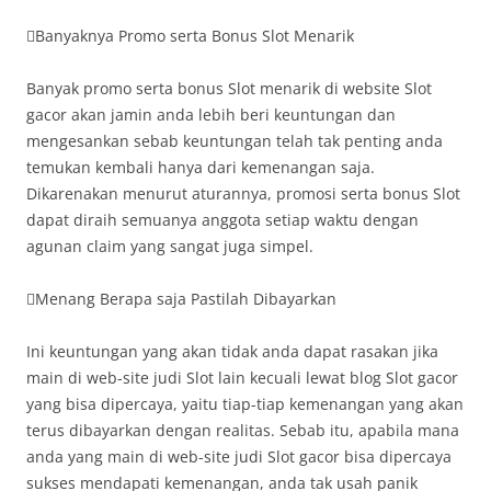
Banyaknya Promo serta Bonus Slot Menarik
Banyak promo serta bonus Slot menarik di website Slot
gacor akan jamin anda lebih beri keuntungan dan
mengesankan sebab keuntungan telah tak penting anda
temukan kembali hanya dari kemenangan saja.
Dikarenakan menurut aturannya, promosi serta bonus Slot
dapat diraih semuanya anggota setiap waktu dengan
agunan claim yang sangat juga simpel.
Menang Berapa saja Pastilah Dibayarkan
Ini keuntungan yang akan tidak anda dapat rasakan jika
main di web-site judi Slot lain kecuali lewat blog Slot gacor
yang bisa dipercaya, yaitu tiap-tiap kemenangan yang akan
terus dibayarkan dengan realitas. Sebab itu, apabila mana
anda yang main di web-site judi Slot gacor bisa dipercaya
sukses mendapati kemenangan, anda tak usah panik