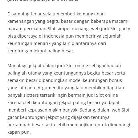
Disamping tenar selalu memberi kemungkinan
kemenangan yang begitu besar dengan beberapa macam-
macam permainan Slot simpel menang, web judi Slot gacor
bisa dipercaya di Indonesia pun memberinya sejumlah
keuntungan menarik yang lain diantaranya dari
keuntungan jekpot paling besar.
Manalagi, jekpot dalam judi Slot online sebagai hadiah
palinglah utama yang keuntungannya begitu besar serta
semakin besar dibandingkan model keuntungan bonus
yang lain ada. Argumen itu yang lalu membikin tiap-tiap
banyak slotters tertarik ingin bermain judi Slot online
karena oleh keuntungan jekpot paling besarnya dapat
memberi kepuasan makin banyak. Sedang, dalam web Slot
gacor keuntungan jekpot yang dijajakan tentunya
bertambah besar serta lebih menjanjikan untuk dimenangi
kapan pun.