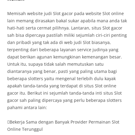
Memisah website judi Slot gacor pada website Slot online
lain memang dirasakan bakal sukar apabila mana anda tak
hati-hati serta cermat pilihnya. Lantaran, situs Slot gacor
sah bisa dipercaya pastilah miliki sejumlah ciri-ciri penting
dan pribadi yang tak ada di web judi Slot biasanya,
terpenting dari beberapa layanan service judinya yang
dapat berikan agunan kemungkinan kemenangan besar.
Untuk itu, supaya tidak salah memutuskan satu
diantaranya yang benar, pasti yang paling utama bagi
beberapa slotters yaitu mengenal terlebih dulu kayak
apakah tanda-tanda yang terdapat di situs Slot online
gacor itu. Berikut ini sejumlah tanda-tanda inti situs Slot
gacor sah paling dipercaya yang perlu beberapa slotters
pahami antara lain:
Bekerja Sama dengan Banyak Provider Permainan Slot
Online Terunggul