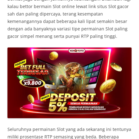
kalau bettor bermain Slot online lewat link situs Slot gacor
sah dan paling dipercaya, terang kesempatan
kemenangannya dapat beberapa kali lipat semakin besar
dengan ada banyaknya variasi tipe permainan Slot paling
gacor simpel menang serta punyai RTP paling tinggi.
Seluruhnya permainan Slot yang ada sekarang ini tentunya
miliki prosentase RTP semasing yang beda. Beberapa