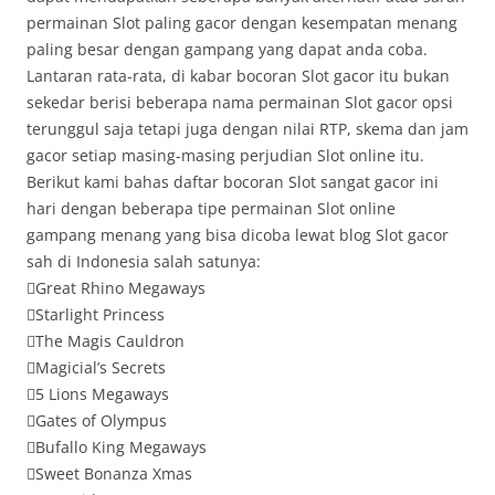
permainan Slot paling gacor dengan kesempatan menang
paling besar dengan gampang yang dapat anda coba.
Lantaran rata-rata, di kabar bocoran Slot gacor itu bukan
sekedar berisi beberapa nama permainan Slot gacor opsi
terunggul saja tetapi juga dengan nilai RTP, skema dan jam
gacor setiap masing-masing perjudian Slot online itu.
Berikut kami bahas daftar bocoran Slot sangat gacor ini
hari dengan beberapa tipe permainan Slot online
gampang menang yang bisa dicoba lewat blog Slot gacor
sah di Indonesia salah satunya:
Great Rhino Megaways
Starlight Princess
The Magis Cauldron
Magicial’s Secrets
5 Lions Megaways
Gates of Olympus
Bufallo King Megaways
Sweet Bonanza Xmas