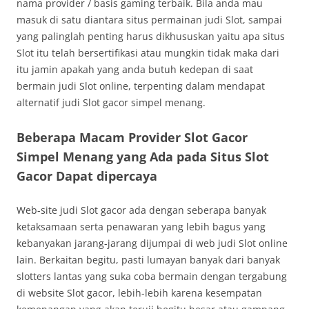
nama provider / basis gaming terbaik. Bila anda mau
masuk di satu diantara situs permainan judi Slot, sampai
yang palinglah penting harus dikhususkan yaitu apa situs
Slot itu telah bersertifikasi atau mungkin tidak maka dari
itu jamin apakah yang anda butuh kedepan di saat
bermain judi Slot online, terpenting dalam mendapat
alternatif judi Slot gacor simpel menang.
Beberapa Macam Provider Slot Gacor
Simpel Menang yang Ada pada Situs Slot
Gacor Dapat dipercaya
Web-site judi Slot gacor ada dengan seberapa banyak
ketaksamaan serta penawaran yang lebih bagus yang
kebanyakan jarang-jarang dijumpai di web judi Slot online
lain. Berkaitan begitu, pasti lumayan banyak dari banyak
slotters lantas yang suka coba bermain dengan tergabung
di website Slot gacor, lebih-lebih karena kesempatan