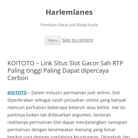
Harlemlanes
Panduan Dasar Judi Balap Kuda
Skip to content
Menu
KOITOTO – Link Situs Slot Gacor Sah RTP
Paling tinggi Paling Dapat dipercaya
Cerbon
KOITOTO
– Dalam industri permainan judi online, Slot
diperkirakan sebagai salah perjudian online yang banyak
mencuri perhatian beberapa betaruh atau bettor. Hal itu
pastinya bukan tak didasarkan argumen, lantaran
realitanya permainan Slot dapat mendatangkan santapan
permainan dengan kesempatan menang yang besar
berikut juga dengan jumlahnya keuntungan. Ditambah lagi