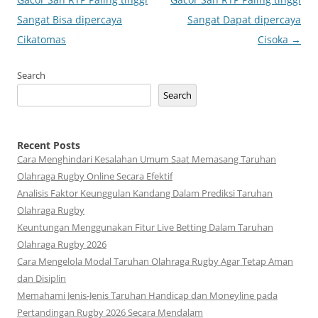
Sangat Bisa dipercaya
Sangat Dapat dipercaya
Cikatomas
Cisoka
→
Search
Search
Recent Posts
Cara Menghindari Kesalahan Umum Saat Memasang Taruhan
Olahraga Rugby Online Secara Efektif
Analisis Faktor Keunggulan Kandang Dalam Prediksi Taruhan
Olahraga Rugby
Keuntungan Menggunakan Fitur Live Betting Dalam Taruhan
Olahraga Rugby 2026
Cara Mengelola Modal Taruhan Olahraga Rugby Agar Tetap Aman
dan Disiplin
Memahami Jenis-Jenis Taruhan Handicap dan Moneyline pada
Pertandingan Rugby 2026 Secara Mendalam