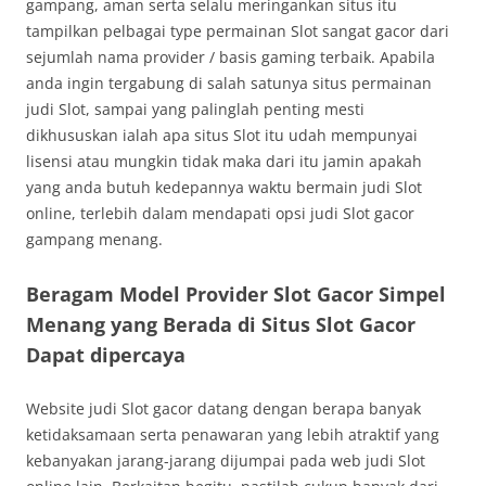
gampang, aman serta selalu meringankan situs itu
tampilkan pelbagai type permainan Slot sangat gacor dari
sejumlah nama provider / basis gaming terbaik. Apabila
anda ingin tergabung di salah satunya situs permainan
judi Slot, sampai yang palinglah penting mesti
dikhususkan ialah apa situs Slot itu udah mempunyai
lisensi atau mungkin tidak maka dari itu jamin apakah
yang anda butuh kedepannya waktu bermain judi Slot
online, terlebih dalam mendapati opsi judi Slot gacor
gampang menang.
Beragam Model Provider Slot Gacor Simpel
Menang yang Berada di Situs Slot Gacor
Dapat dipercaya
Website judi Slot gacor datang dengan berapa banyak
ketidaksamaan serta penawaran yang lebih atraktif yang
kebanyakan jarang-jarang dijumpai pada web judi Slot