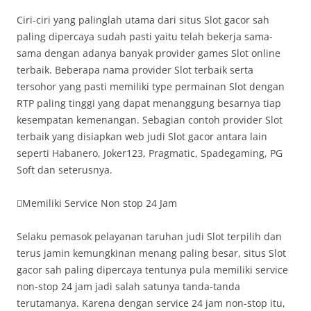
Ciri-ciri yang palinglah utama dari situs Slot gacor sah
paling dipercaya sudah pasti yaitu telah bekerja sama-
sama dengan adanya banyak provider games Slot online
terbaik. Beberapa nama provider Slot terbaik serta
tersohor yang pasti memiliki type permainan Slot dengan
RTP paling tinggi yang dapat menanggung besarnya tiap
kesempatan kemenangan. Sebagian contoh provider Slot
terbaik yang disiapkan web judi Slot gacor antara lain
seperti Habanero, Joker123, Pragmatic, Spadegaming, PG
Soft dan seterusnya.
Memiliki Service Non stop 24 Jam
Selaku pemasok pelayanan taruhan judi Slot terpilih dan
terus jamin kemungkinan menang paling besar, situs Slot
gacor sah paling dipercaya tentunya pula memiliki service
non-stop 24 jam jadi salah satunya tanda-tanda
terutamanya. Karena dengan service 24 jam non-stop itu,