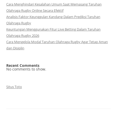
Cara Menghindari Kesalahan Umum Saat Memasang Taruhan
Olahraga Rugby Online Secara Efektif
Analisis Faktor Keunggulan Kandang Dalam Prediksi Taruhan
Olahraga Rugby
Keuntungan Menggunakan Fitur Live Betting Dalam Taruhan
Olahraga Rugby 2026
Cara Mengelola Modal Taruhan Olahraga Rugby Agar Tetap Aman
dan Disiplin
Recent Comments
No comments to show.
Situs Toto