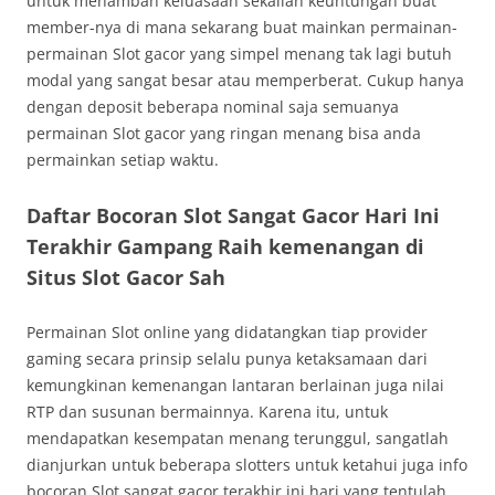
untuk menambah keluasaan sekalian keuntungan buat
member-nya di mana sekarang buat mainkan permainan-
permainan Slot gacor yang simpel menang tak lagi butuh
modal yang sangat besar atau memperberat. Cukup hanya
dengan deposit beberapa nominal saja semuanya
permainan Slot gacor yang ringan menang bisa anda
permainkan setiap waktu.
Daftar Bocoran Slot Sangat Gacor Hari Ini
Terakhir Gampang Raih kemenangan di
Situs Slot Gacor Sah
Permainan Slot online yang didatangkan tiap provider
gaming secara prinsip selalu punya ketaksamaan dari
kemungkinan kemenangan lantaran berlainan juga nilai
RTP dan susunan bermainnya. Karena itu, untuk
mendapatkan kesempatan menang terunggul, sangatlah
dianjurkan untuk beberapa slotters untuk ketahui juga info
bocoran Slot sangat gacor terakhir ini hari yang tentulah