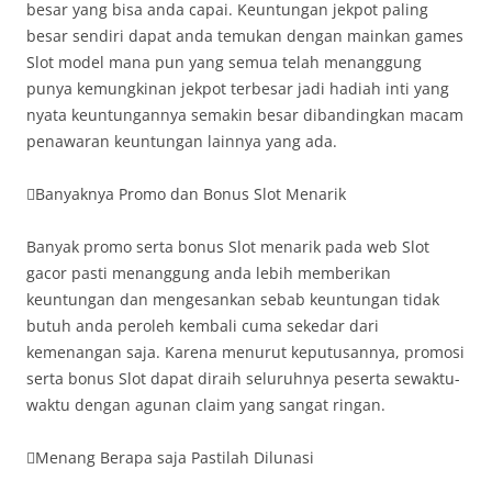
besar yang bisa anda capai. Keuntungan jekpot paling
besar sendiri dapat anda temukan dengan mainkan games
Slot model mana pun yang semua telah menanggung
punya kemungkinan jekpot terbesar jadi hadiah inti yang
nyata keuntungannya semakin besar dibandingkan macam
penawaran keuntungan lainnya yang ada.
Banyaknya Promo dan Bonus Slot Menarik
Banyak promo serta bonus Slot menarik pada web Slot
gacor pasti menanggung anda lebih memberikan
keuntungan dan mengesankan sebab keuntungan tidak
butuh anda peroleh kembali cuma sekedar dari
kemenangan saja. Karena menurut keputusannya, promosi
serta bonus Slot dapat diraih seluruhnya peserta sewaktu-
waktu dengan agunan claim yang sangat ringan.
Menang Berapa saja Pastilah Dilunasi