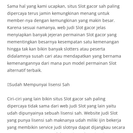
Sama hal yang kami ucapkan, situs Slot gacor sah paling
dipercaya terus jamin kemungkinan menang untuk
member-nya dengan kemungkinan yang makin besar.
Karena sesuai namanya, web judi Slot gacor jelas
menyiapkan banyak jejeran permainan Slot gacor yang
mementingkan besarnya kesempatan satu kemenangan
hingga tak kan bikin banyak slotters atau peserta
didalamnya susah cari atau mendapatkan yang bernama
kemenangannya dari mana pun model permainan Slot
alternatif terbaik.
Sudah Mempunyai lisensi Sah
Ciri-ciri yang lain bikin situs Slot gacor sah paling
dipercaya tidak sama dari web judi Slot yang lain yaitu
udah dipunyainya sebuah lisensi sah. Website judi Slot
yang punya lisensi sah maknanya udah miliki ijin bekerja
yang membikin service judi slotnya dapat dijangkau secara