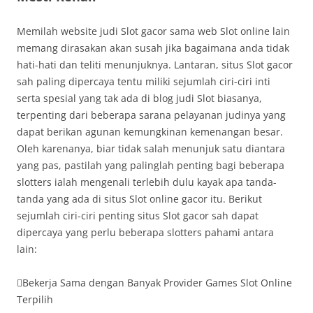
Memilah website judi Slot gacor sama web Slot online lain
memang dirasakan akan susah jika bagaimana anda tidak
hati-hati dan teliti menunjuknya. Lantaran, situs Slot gacor
sah paling dipercaya tentu miliki sejumlah ciri-ciri inti
serta spesial yang tak ada di blog judi Slot biasanya,
terpenting dari beberapa sarana pelayanan judinya yang
dapat berikan agunan kemungkinan kemenangan besar.
Oleh karenanya, biar tidak salah menunjuk satu diantara
yang pas, pastilah yang palinglah penting bagi beberapa
slotters ialah mengenali terlebih dulu kayak apa tanda-
tanda yang ada di situs Slot online gacor itu. Berikut
sejumlah ciri-ciri penting situs Slot gacor sah dapat
dipercaya yang perlu beberapa slotters pahami antara
lain:
Bekerja Sama dengan Banyak Provider Games Slot Online
Terpilih