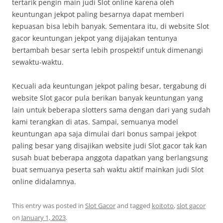
tertarik pengin main judi Slot online karena oleh
keuntungan jekpot paling besarnya dapat memberi
kepuasan bisa lebih banyak. Sementara itu, di website Slot
gacor keuntungan jekpot yang dijajakan tentunya
bertambah besar serta lebih prospektif untuk dimenangi
sewaktu-waktu.
Kecuali ada keuntungan jekpot paling besar, tergabung di
website Slot gacor pula berikan banyak keuntungan yang
lain untuk beberapa slotters sama dengan dari yang sudah
kami terangkan di atas. Sampai, semuanya model
keuntungan apa saja dimulai dari bonus sampai jekpot
paling besar yang disajikan website judi Slot gacor tak kan
susah buat beberapa anggota dapatkan yang berlangsung
buat semuanya peserta sah waktu aktif mainkan judi Slot
online didalamnya.
This entry was posted in
Slot Gacor
and tagged
koitoto
,
slot gacor
on
January 1, 2023
.