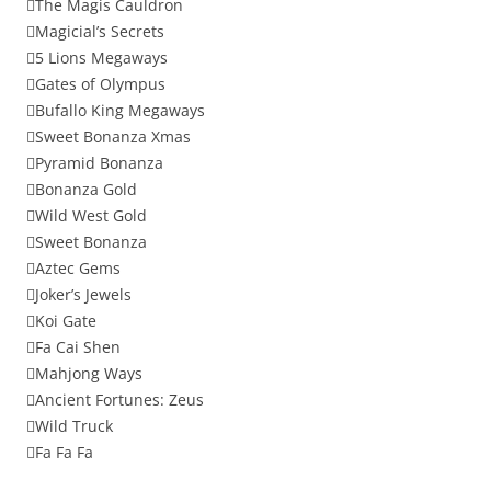
The Magis Cauldron
Magicial’s Secrets
5 Lions Megaways
Gates of Olympus
Bufallo King Megaways
Sweet Bonanza Xmas
Pyramid Bonanza
Bonanza Gold
Wild West Gold
Sweet Bonanza
Aztec Gems
Joker’s Jewels
Koi Gate
Fa Cai Shen
Mahjong Ways
Ancient Fortunes: Zeus
Wild Truck
Fa Fa Fa