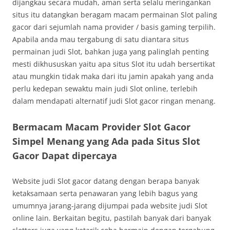
dijangkau secara mudah, aman serta selalu meringankan
situs itu datangkan beragam macam permainan Slot paling
gacor dari sejumlah nama provider / basis gaming terpilih.
Apabila anda mau tergabung di satu diantara situs
permainan judi Slot, bahkan juga yang palinglah penting
mesti dikhususkan yaitu apa situs Slot itu udah bersertikat
atau mungkin tidak maka dari itu jamin apakah yang anda
perlu kedepan sewaktu main judi Slot online, terlebih
dalam mendapati alternatif judi Slot gacor ringan menang.
Bermacam Macam Provider Slot Gacor
Simpel Menang yang Ada pada Situs Slot
Gacor Dapat dipercaya
Website judi Slot gacor datang dengan berapa banyak
ketaksamaan serta penawaran yang lebih bagus yang
umumnya jarang-jarang dijumpai pada website judi Slot
online lain. Berkaitan begitu, pastilah banyak dari banyak