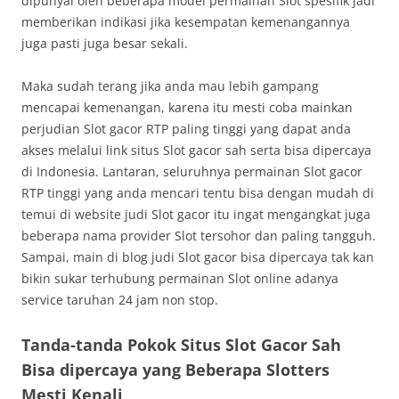
dipunyai oleh beberapa model permainan Slot spesifik jadi
memberikan indikasi jika kesempatan kemenangannya
juga pasti juga besar sekali.
Maka sudah terang jika anda mau lebih gampang
mencapai kemenangan, karena itu mesti coba mainkan
perjudian Slot gacor RTP paling tinggi yang dapat anda
akses melalui link situs Slot gacor sah serta bisa dipercaya
di Indonesia. Lantaran, seluruhnya permainan Slot gacor
RTP tinggi yang anda mencari tentu bisa dengan mudah di
temui di website judi Slot gacor itu ingat mengangkat juga
beberapa nama provider Slot tersohor dan paling tangguh.
Sampai, main di blog judi Slot gacor bisa dipercaya tak kan
bikin sukar terhubung permainan Slot online adanya
service taruhan 24 jam non stop.
Tanda-tanda Pokok Situs Slot Gacor Sah
Bisa dipercaya yang Beberapa Slotters
Mesti Kenali