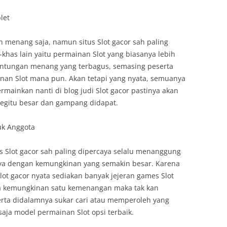
let
menang saja, namun situs Slot gacor sah paling
khas lain yaitu permainan Slot yang biasanya lebih
untungan menang yang terbagus, semasing peserta
nan Slot mana pun. Akan tetapi yang nyata, semuanya
mainkan nanti di blog judi Slot gacor pastinya akan
gitu besar dan gampang didapat.
k Anggota
us Slot gacor sah paling dipercaya selalu menanggung
a dengan kemungkinan yang semakin besar. Karena
lot gacor nyata sediakan banyak jejeran games Slot
a kemungkinan satu kemenangan maka tak kan
rta didalamnya sukar cari atau memperoleh yang
ja model permainan Slot opsi terbaik.