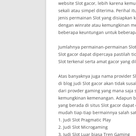
website Slot gacor, lebih karena kem
sekali atau simpel diterima. Perihal 
jenis permainan Slot yang disiapkan
dengan winrate atau kemungkinan me
beberapa keuntungan untuk beberapa 
Jumlahnya permainan-permainan Slot
Slot gacor dapat dipercaya pastilah 
Slot terkenal serta amat gacor yang d
Atas banyaknya juga nama provider Sl
di blog judi Slot gacor akan tidak s
dari provder gaming yang mana saja 
kemungkinan kemenangan. Adapun be
yang berada di situs Slot gacor dapa
mudah tiap-tiap bermainnya salah sat
1. Judi Slot Pragmatic Play
2. Judi Slot Microgaming
3. Judi Slot Luar biasa Tren Gaming