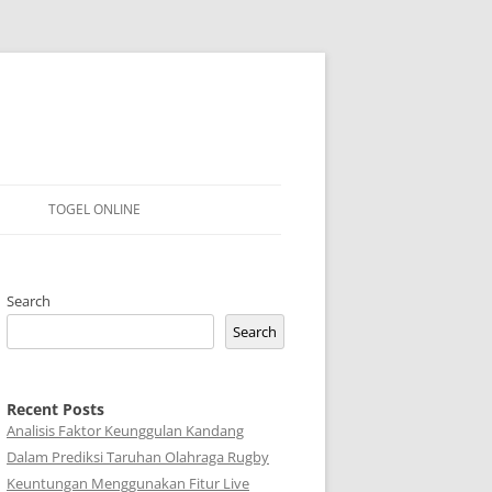
TOGEL ONLINE
Search
Search
Recent Posts
Analisis Faktor Keunggulan Kandang
Dalam Prediksi Taruhan Olahraga Rugby
Keuntungan Menggunakan Fitur Live