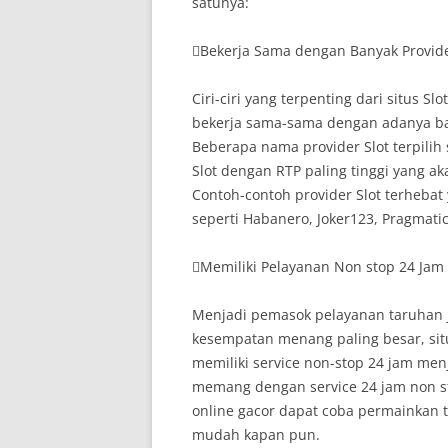
satunya:
Bekerja Sama dengan Banyak Provide
Ciri-ciri yang terpenting dari situs S
bekerja sama-sama dengan adanya ban
Beberapa nama provider Slot terpilih
Slot dengan RTP paling tinggi yang 
Contoh-contoh provider Slot terhebat y
seperti Habanero, Joker123, Pragmati
Memiliki Pelayanan Non stop 24 Jam
Menjadi pemasok pelayanan taruhan j
kesempatan menang paling besar, situ
memiliki service non-stop 24 jam men
memang dengan service 24 jam non st
online gacor dapat coba permainkan 
mudah kapan pun.