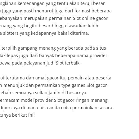
ungkinan kemenangan yang tentu akan teruji besar
itu juga yang pasti menurut juga dari formasi beberapa
 kebanyakan merupakan permainan Slot online gacor
nang yang begitu besar hingga tawarkan lebih
slotters yang kedepannya bakal diterima.
 terpilih gampang menang yang berada pada situs
tidak lepas juga dari banyak beberapa nama provider
ibawa pada pelayanan judi Slot terbaik.
ot terutama dan amat gacor itu, pemain atau peserta
usah menunjuk dan permainkan type games Slot gacor
sebab semuanya sellau jamin di besarnya
rmacam model provider Slot gacor ringan menang
t dipercaya di mana bisa anda coba permainkan secara
unya berikut ini: