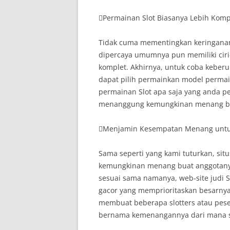
Permainan Slot Biasanya Lebih Komp
Tidak cuma mementingkan keringanan 
dipercaya umumnya pun memiliki ciri-
komplet. Akhirnya, untuk coba keber
dapat pilih permainkan model permai
permainan Slot apa saja yang anda per
menanggung kemungkinan menang be
Menjamin Kesempatan Menang untu
Sama seperti yang kami tuturkan, sit
kemungkinan menang buat anggotany
sesuai sama namanya, web-site judi S
gacor yang memprioritaskan besarny
membuat beberapa slotters atau pese
bernama kemenangannya dari mana sa