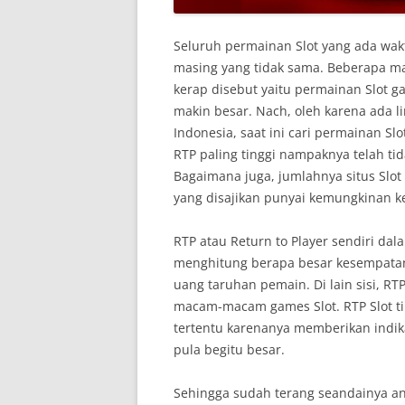
Seluruh permainan Slot yang ada wak
masing yang tidak sama. Beberapa m
kerap disebut yaitu permainan Slot 
makin besar. Nach, oleh karena ada li
Indonesia, saat ini cari permainan S
RTP paling tinggi nampaknya telah ti
Bagaimana juga, jumlahnya situs Slo
yang disajikan punyai kemungkinan 
RTP atau Return to Player sendiri dal
menghitung berapa besar kesempatan
uang taruhan pemain. Di lain sisi, R
macam-macam games Slot. RTP Slot ti
tertentu karenanya memberikan indi
pula begitu besar.
Sehingga sudah terang seandainya a