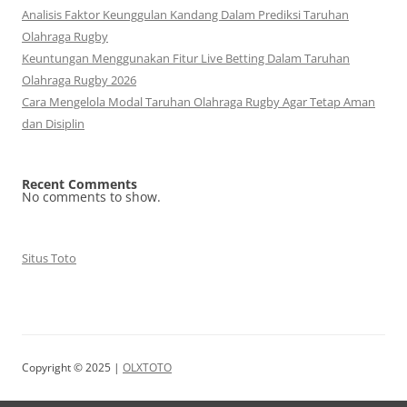
Analisis Faktor Keunggulan Kandang Dalam Prediksi Taruhan
Olahraga Rugby
Keuntungan Menggunakan Fitur Live Betting Dalam Taruhan
Olahraga Rugby 2026
Cara Mengelola Modal Taruhan Olahraga Rugby Agar Tetap Aman
dan Disiplin
Recent Comments
No comments to show.
Situs Toto
Copyright © 2025 |
OLXTOTO