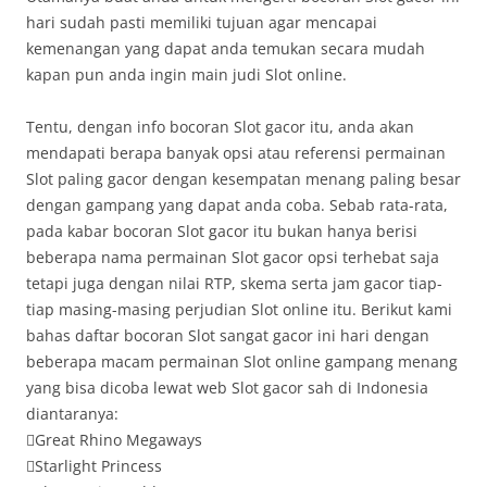
hari sudah pasti memiliki tujuan agar mencapai
kemenangan yang dapat anda temukan secara mudah
kapan pun anda ingin main judi Slot online.
Tentu, dengan info bocoran Slot gacor itu, anda akan
mendapati berapa banyak opsi atau referensi permainan
Slot paling gacor dengan kesempatan menang paling besar
dengan gampang yang dapat anda coba. Sebab rata-rata,
pada kabar bocoran Slot gacor itu bukan hanya berisi
beberapa nama permainan Slot gacor opsi terhebat saja
tetapi juga dengan nilai RTP, skema serta jam gacor tiap-
tiap masing-masing perjudian Slot online itu. Berikut kami
bahas daftar bocoran Slot sangat gacor ini hari dengan
beberapa macam permainan Slot online gampang menang
yang bisa dicoba lewat web Slot gacor sah di Indonesia
diantaranya:
Great Rhino Megaways
Starlight Princess