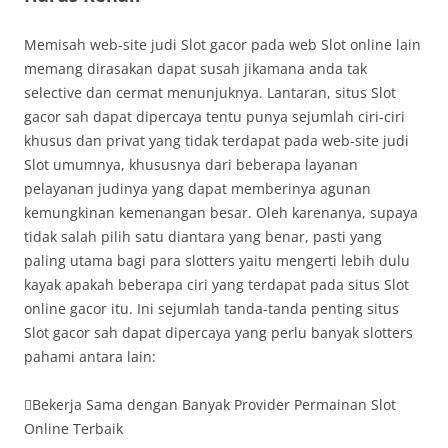
Memisah web-site judi Slot gacor pada web Slot online lain
memang dirasakan dapat susah jikamana anda tak
selective dan cermat menunjuknya. Lantaran, situs Slot
gacor sah dapat dipercaya tentu punya sejumlah ciri-ciri
khusus dan privat yang tidak terdapat pada web-site judi
Slot umumnya, khususnya dari beberapa layanan
pelayanan judinya yang dapat memberinya agunan
kemungkinan kemenangan besar. Oleh karenanya, supaya
tidak salah pilih satu diantara yang benar, pasti yang
paling utama bagi para slotters yaitu mengerti lebih dulu
kayak apakah beberapa ciri yang terdapat pada situs Slot
online gacor itu. Ini sejumlah tanda-tanda penting situs
Slot gacor sah dapat dipercaya yang perlu banyak slotters
pahami antara lain:
Bekerja Sama dengan Banyak Provider Permainan Slot
Online Terbaik