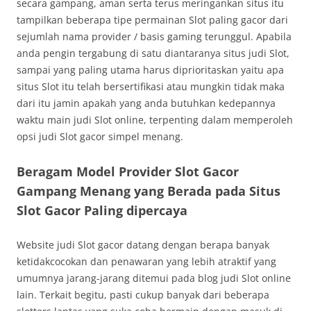
secara gampang, aman serta terus meringankan situs itu
tampilkan beberapa tipe permainan Slot paling gacor dari
sejumlah nama provider / basis gaming terunggul. Apabila
anda pengin tergabung di satu diantaranya situs judi Slot,
sampai yang paling utama harus diprioritaskan yaitu apa
situs Slot itu telah bersertifikasi atau mungkin tidak maka
dari itu jamin apakah yang anda butuhkan kedepannya
waktu main judi Slot online, terpenting dalam memperoleh
opsi judi Slot gacor simpel menang.
Beragam Model Provider Slot Gacor
Gampang Menang yang Berada pada Situs
Slot Gacor Paling dipercaya
Website judi Slot gacor datang dengan berapa banyak
ketidakcocokan dan penawaran yang lebih atraktif yang
umumnya jarang-jarang ditemui pada blog judi Slot online
lain. Terkait begitu, pasti cukup banyak dari beberapa