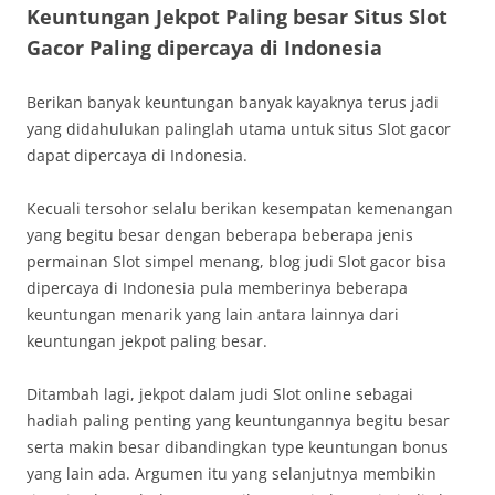
Keuntungan Jekpot Paling besar Situs Slot
Gacor Paling dipercaya di Indonesia
Berikan banyak keuntungan banyak kayaknya terus jadi
yang didahulukan palinglah utama untuk situs Slot gacor
dapat dipercaya di Indonesia.
Kecuali tersohor selalu berikan kesempatan kemenangan
yang begitu besar dengan beberapa beberapa jenis
permainan Slot simpel menang, blog judi Slot gacor bisa
dipercaya di Indonesia pula memberinya beberapa
keuntungan menarik yang lain antara lainnya dari
keuntungan jekpot paling besar.
Ditambah lagi, jekpot dalam judi Slot online sebagai
hadiah paling penting yang keuntungannya begitu besar
serta makin besar dibandingkan type keuntungan bonus
yang lain ada. Argumen itu yang selanjutnya membikin