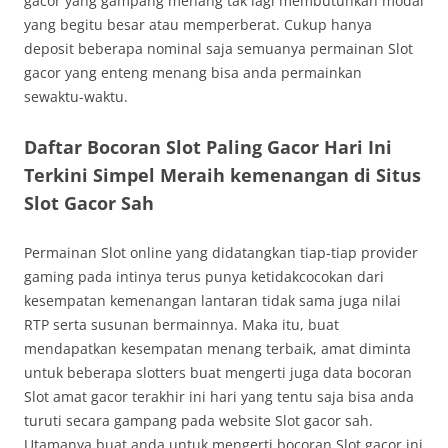
gacor yang gampang menang tak lagi membutuhkan modal
yang begitu besar atau memperberat. Cukup hanya
deposit beberapa nominal saja semuanya permainan Slot
gacor yang enteng menang bisa anda permainkan
sewaktu-waktu.
Daftar Bocoran Slot Paling Gacor Hari Ini
Terkini Simpel Meraih kemenangan di Situs
Slot Gacor Sah
Permainan Slot online yang didatangkan tiap-tiap provider
gaming pada intinya terus punya ketidakcocokan dari
kesempatan kemenangan lantaran tidak sama juga nilai
RTP serta susunan bermainnya. Maka itu, buat
mendapatkan kesempatan menang terbaik, amat diminta
untuk beberapa slotters buat mengerti juga data bocoran
Slot amat gacor terakhir ini hari yang tentu saja bisa anda
turuti secara gampang pada website Slot gacor sah.
Utamanya buat anda untuk mengerti bocoran Slot gacor ini