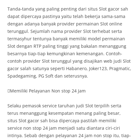
Tanda-tanda yang paling penting dari situs Slot gacor sah
dapat dipercaya pastinya yaitu telah bekerja sama-sama
dengan adanya banyak provider permainan Slot online
terunggul. Sejumlah nama provider Slot terhebat serta
termasyhur tentunya banyak memiliki model permainan
Slot dengan RTP paling tinggi yang bakalan menanggung
besarnya tiap-tiap kemungkinan kemenangan. Contoh-
contoh provider Slot terunggul yang disajikan web judi Slot
gacor salah satunya seperti Habanero, Joker123, Pragmatic,
Spadegaming, PG Soft dan seterusnya.
Memiliki Pelayanan Non stop 24 Jam
Selaku pemasok service taruhan judi Slot terpilih serta
terus menanggung kesempatan menang paling besar,
situs Slot gacor sah bisa dipercaya pastilah memiliki
service non stop 24 jam menjadi satu diantara ciri-ciri
intinya. Sebab dengan pelayanan 24 jam non stop itu, tiap-