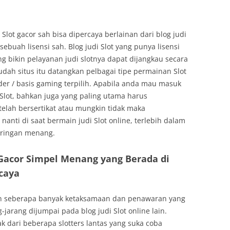
lot gacor sah bisa dipercaya berlainan dari blog judi
 sebuah lisensi sah. Blog judi Slot yang punya lisensi
ang bikin pelayanan judi slotnya dapat dijangkau secara
h situs itu datangkan pelbagai tipe permainan Slot
er / basis gaming terpilih. Apabila anda mau masuk
 Slot, bahkan juga yang paling utama harus
 telah bersertikat atau mungkin tidak maka
nti di saat bermain judi Slot online, terlebih dalam
r ringan menang.
 Gacor Simpel Menang yang Berada di
rcaya
gan seberapa banyak ketaksamaan dan penawaran yang
jarang dijumpai pada blog judi Slot online lain.
k dari beberapa slotters lantas yang suka coba