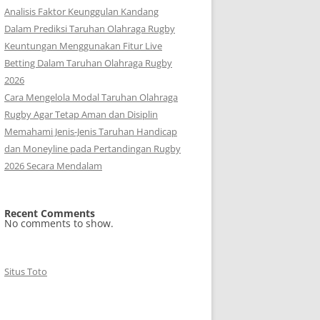
Analisis Faktor Keunggulan Kandang
Dalam Prediksi Taruhan Olahraga Rugby
Keuntungan Menggunakan Fitur Live
Betting Dalam Taruhan Olahraga Rugby
2026
Cara Mengelola Modal Taruhan Olahraga
Rugby Agar Tetap Aman dan Disiplin
Memahami Jenis-Jenis Taruhan Handicap
dan Moneyline pada Pertandingan Rugby
2026 Secara Mendalam
Recent Comments
No comments to show.
Situs Toto