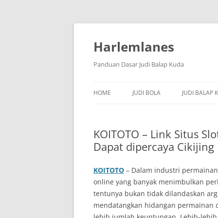
Harlemlanes
Panduan Dasar Judi Balap Kuda
HOME
JUDI BOLA
JUDI BALAP 
KOITOTO – Link Situs Slo
Dapat dipercaya Cikijing
KOITOTO
– Dalam industri permainan j
online yang banyak menimbulkan perha
tentunya bukan tidak dilandaskan arg
mendatangkan hidangan permainan d
lebih jumlah keuntungan. Lebih-lebih la