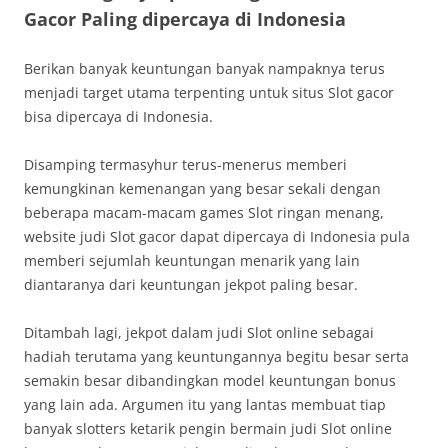
Gacor Paling dipercaya di Indonesia
Berikan banyak keuntungan banyak nampaknya terus
menjadi target utama terpenting untuk situs Slot gacor
bisa dipercaya di Indonesia.
Disamping termasyhur terus-menerus memberi
kemungkinan kemenangan yang besar sekali dengan
beberapa macam-macam games Slot ringan menang,
website judi Slot gacor dapat dipercaya di Indonesia pula
memberi sejumlah keuntungan menarik yang lain
diantaranya dari keuntungan jekpot paling besar.
Ditambah lagi, jekpot dalam judi Slot online sebagai
hadiah terutama yang keuntungannya begitu besar serta
semakin besar dibandingkan model keuntungan bonus
yang lain ada. Argumen itu yang lantas membuat tiap
banyak slotters ketarik pengin bermain judi Slot online