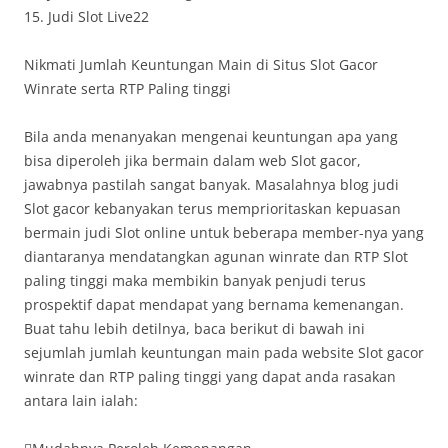
15. Judi Slot Live22
Nikmati Jumlah Keuntungan Main di Situs Slot Gacor
Winrate serta RTP Paling tinggi
Bila anda menanyakan mengenai keuntungan apa yang
bisa diperoleh jika bermain dalam web Slot gacor,
jawabnya pastilah sangat banyak. Masalahnya blog judi
Slot gacor kebanyakan terus memprioritaskan kepuasan
bermain judi Slot online untuk beberapa member-nya yang
diantaranya mendatangkan agunan winrate dan RTP Slot
paling tinggi maka membikin banyak penjudi terus
prospektif dapat mendapat yang bernama kemenangan.
Buat tahu lebih detilnya, baca berikut di bawah ini
sejumlah jumlah keuntungan main pada website Slot gacor
winrate dan RTP paling tinggi yang dapat anda rasakan
antara lain ialah: