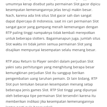
umumnya kerap disebut yaitu permainan Slot gacor dipicu
kesempatan kemenangannya jelas teruji makin besar.
Nach, karena ada link situs Slot gacor sah dan sangat
dapat dipercaya di Indonesia, saat ini cari permainan Slot
sangat gacor yang gampang meraih kemenangan dengan
RTP paling tinggi nampaknya tidak kembali merepotkan
untuk beberapa slotters. Bagaimanapun juga, jumlah situs
Slot waktu ini tidak jamin semua permainan Slot yang
disajikan mempunyai kesempatan selalu menang besar.
RTP atau Return to Player sendiri dalam perjudian Slot
yakni satu perhitungan yang menghitung berapa besar
kemungkinan perjudian Slot itu sanggup berikan
pengembalian uang taruhan pemain. Di lain bidang, RTP
Slot pun tentukan besaran kesempatan menang setap
beberapa jenis games Slot. RTP Slot tinggi yang dipunyai
oleh beberapa tipe permainan Slot tersendiri karena itu
memberikan indikasi jika kesempatan kemenangannya