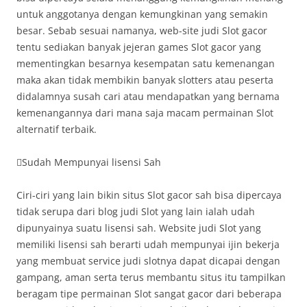
untuk anggotanya dengan kemungkinan yang semakin
besar. Sebab sesuai namanya, web-site judi Slot gacor
tentu sediakan banyak jejeran games Slot gacor yang
mementingkan besarnya kesempatan satu kemenangan
maka akan tidak membikin banyak slotters atau peserta
didalamnya susah cari atau mendapatkan yang bernama
kemenangannya dari mana saja macam permainan Slot
alternatif terbaik.
Sudah Mempunyai lisensi Sah
Ciri-ciri yang lain bikin situs Slot gacor sah bisa dipercaya
tidak serupa dari blog judi Slot yang lain ialah udah
dipunyainya suatu lisensi sah. Website judi Slot yang
memiliki lisensi sah berarti udah mempunyai ijin bekerja
yang membuat service judi slotnya dapat dicapai dengan
gampang, aman serta terus membantu situs itu tampilkan
beragam tipe permainan Slot sangat gacor dari beberapa