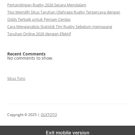
Pertandingan Rugby 2026 Secara Mendalam
Tips Memilih Situs Taruhan Olahraga Rugby Terpercaya dengan
Odds Terbaik untuk Pemain Cerdas
Cara Menganalisis Statistik Tim Rugby Sebelum memasang
Taruhan Online 2026 dengan Efektif
Recent Comments
No comments to show.
Situs Toto
Copyright © 2025 |
OLXTOTO
Exit mobile version