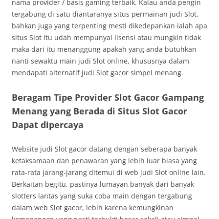
nama provider / basis gaming terbaik. Kalau anda pengin
tergabung di satu diantaranya situs permainan judi Slot,
bahkan juga yang terpenting mesti dikedepankan ialah apa
situs Slot itu udah mempunyai lisensi atau mungkin tidak
maka dari itu menanggung apakah yang anda butuhkan
nanti sewaktu main judi Slot online, khususnya dalam
mendapati alternatif judi Slot gacor simpel menang.
Beragam Tipe Provider Slot Gacor Gampang
Menang yang Berada di Situs Slot Gacor
Dapat dipercaya
Website judi Slot gacor datang dengan seberapa banyak
ketaksamaan dan penawaran yang lebih luar biasa yang
rata-rata jarang-jarang ditemui di web judi Slot online lain.
Berkaitan begitu, pastinya lumayan banyak dari banyak
slotters lantas yang suka coba main dengan tergabung
dalam web Slot gacor, lebih karena kemungkinan