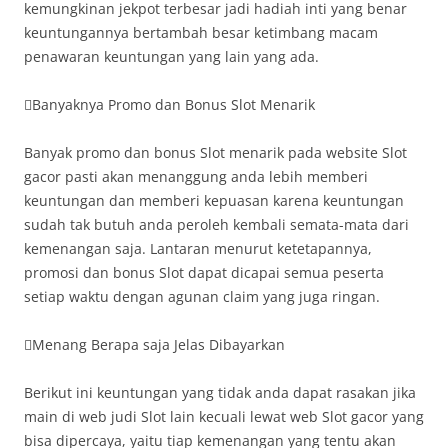
kemungkinan jekpot terbesar jadi hadiah inti yang benar
keuntungannya bertambah besar ketimbang macam
penawaran keuntungan yang lain yang ada.
Banyaknya Promo dan Bonus Slot Menarik
Banyak promo dan bonus Slot menarik pada website Slot
gacor pasti akan menanggung anda lebih memberi
keuntungan dan memberi kepuasan karena keuntungan
sudah tak butuh anda peroleh kembali semata-mata dari
kemenangan saja. Lantaran menurut ketetapannya,
promosi dan bonus Slot dapat dicapai semua peserta
setiap waktu dengan agunan claim yang juga ringan.
Menang Berapa saja Jelas Dibayarkan
Berikut ini keuntungan yang tidak anda dapat rasakan jika
main di web judi Slot lain kecuali lewat web Slot gacor yang
bisa dipercaya, yaitu tiap kemenangan yang tentu akan