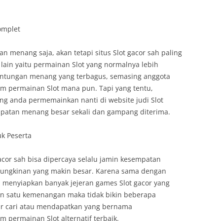
omplet
menang saja, akan tetapi situs Slot gacor sah paling
ri lain yaitu permainan Slot yang normalnya lebih
runtungan menang yang terbagus, semasing anggota
 permainan Slot mana pun. Tapi yang tentu,
ng anda permemainkan nanti di website judi Slot
patan menang besar sekali dan gampang diterima.
k Peserta
acor sah bisa dipercaya selalu jamin kesempatan
ungkinan yang makin besar. Karena sama dengan
ah menyiapkan banyak jejeran games Slot gacor yang
 satu kemenangan maka tidak bikin beberapa
kar cari atau mendapatkan yang bernama
ermainan Slot alternatif terbaik.