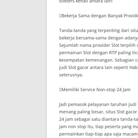
slotters kenali antara lain:
Bekerja Sama dengan Banyak Provide
Tanda-tanda yang terpenting dari situ
bekerja bersama-sama dengan adanya 
Sejumlah nama provider Slot terpilih
permainan Slot dengan RTP paling ti
kesempatan kemenangan. Sebagian cont
judi Slot gacor antara lain seperti H
seterusnya.
Memiliki Service Non-stop 24 Jam
Jadi pemasok pelayanan taruhan judi
menang paling besar, situs Slot gacor
24 jam sebagai satu diantara tanda-
jam non stop itu, tiap peserta yang m
permainkan tiap-tiap apa saja maca