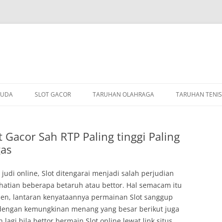
Skip
to
KUDA
SLOT GACOR
TARUHAN OLAHRAGA
TARUHAN TENIS
content
t Gacor Sah RTP Paling tinggi Paling
gas
udi online, Slot ditengarai menjadi salah perjudian
atian beberapa betaruh atau bettor. Hal semacam itu
en, lantaran kenyataannya permainan Slot sanggup
engan kemungkinan menang yang besar berikut juga
gi bila bettor bermain Slot online lewat link situs