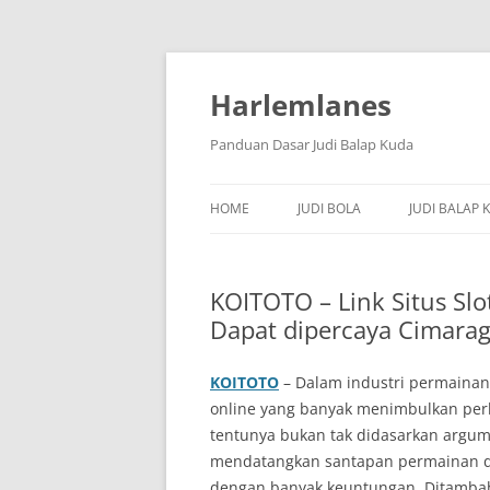
Harlemlanes
Panduan Dasar Judi Balap Kuda
HOME
JUDI BOLA
JUDI BALAP 
KOITOTO – Link Situs Slo
Dapat dipercaya Cimara
KOITOTO
– Dalam industri permainan j
online yang banyak menimbulkan perh
tentunya bukan tak didasarkan argum
mendatangkan santapan permainan d
dengan banyak keuntungan. Ditambah la