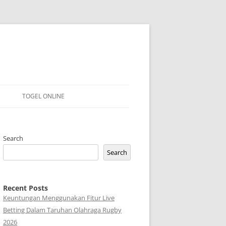
TOGEL ONLINE
Search
Search
Recent Posts
Keuntungan Menggunakan Fitur Live
Betting Dalam Taruhan Olahraga Rugby
2026