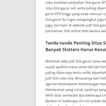
coba mainkan perjudian Slot gacor RTP
situs Slot gacor sah serta paling dip
gacor RTP tinggi yang anda mencari n
Slot gacor itu ingat mengangkut juga 
Juga, bermain di website judi Slot g
permainan Slot online oleh karena ad
Tanda-tanda Penting Situs S
Banyak Slotters Harus Kenal
Memisah web judi Slot gacor sama webs
susah apabila mana anda tak hati-hati 
paling dipercaya tentu miliki sejumlah 
judi Slot rata-rata, khususnya dari b
agunan kesempatan kemenangan besar
diantaranya yang cocok, pastinya yang
lebih dulu semacam apa beberapa ciri 
Berikut ini beberapa ciri-ciri pokok s