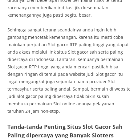
dipunyai oleh beberapa model permainan Slot tertentu
karenanya memberikan indikasi jika kesempatan
kemenangannya juga pasti begitu besar.
Sehingga sangat terang seandainya anda ingin lebih
gampang mencetak kemenangan, karena itu mesti coba
mainkan perjudian Slot gacor RTP paling tinggi yang dapat
anda akses melalui link situs Slot gacor sah serta paling
dipercaya di Indonesia. Lantaran, semuanya permainan
Slot gacor RTP tinggi yang anda mencari pastilah bisa
dengan ringan di temui pada website judi Slot gacor itu
ingat mengangkat juga sejumlah nama provider Slot
termasyhur serta paling andal. Sampai, bermain di website
judi Slot gacor paling dipercaya tidak bikin susah
membuka permainan Slot online adanya pelayanan
taruhan 24 jam non-stop.
Tanda-tanda Penting Situs Slot Gacor Sah
Paling dipercaya yang Banyak Slotters