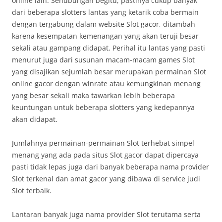
online lain. Sehubungan begitu, pastinya cukup banyak
dari beberapa slotters lantas yang ketarik coba bermain
dengan tergabung dalam website Slot gacor, ditambah
karena kesempatan kemenangan yang akan teruji besar
sekali atau gampang didapat. Perihal itu lantas yang pasti
menurut juga dari susunan macam-macam games Slot
yang disajikan sejumlah besar merupakan permainan Slot
online gacor dengan winrate atau kemungkinan menang
yang besar sekali maka tawarkan lebih beberapa
keuntungan untuk beberapa slotters yang kedepannya
akan didapat.
Jumlahnya permainan-permainan Slot terhebat simpel
menang yang ada pada situs Slot gacor dapat dipercaya
pasti tidak lepas juga dari banyak beberapa nama provider
Slot terkenal dan amat gacor yang dibawa di service judi
Slot terbaik.
Lantaran banyak juga nama provider Slot terutama serta