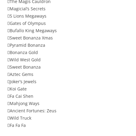
The Magis Cauldron
Magicial’s Secrets
5 Lions Megaways
Gates of Olympus
Bufallo King Megaways
Sweet Bonanza Xmas
Pyramid Bonanza
Bonanza Gold
Wild West Gold
Sweet Bonanza
Aztec Gems
Joker’s Jewels
Koi Gate
Fa Cai Shen
Mahjong Ways
Ancient Fortunes: Zeus
Wild Truck
Fa Fa Fa