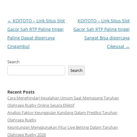
Post
←
KOITOTO – Link Situs Slot
KOITOTO – Link Situs Slot
navigation
Gacor Sah RTP Paling tinggi
Gacor Sah RTP Paling tinggi
Paling Dapat dipercaya
Sangat Bisa dipercaya
Cingambul
Cikeusal
→
Search
Search
Recent Posts
Cara Menghindari Kesalahan Umum Saat Memasang Taruhan
Olahraga Rugby Online Secara Efektif
Analisis Faktor Keunggulan Kandang Dalam Prediksi Taruhan
Olahraga Rugby
Keuntungan Menggunakan Fitur Live Betting Dalam Taruhan
Olahraga Rugby 2026