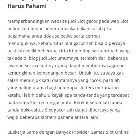
Harus Pahami
Memperbandingkan website judi Slot gacor pada web Slot
online lain benar-benar dirasakan akan susah jika
bagaimana anda tidak selective serta cermat
menunjuknya. Sebab, situs Slot gacor sah bisa dipercaya
pastilah miliki beberapa ciri-ciri penting serta pribadi yang
tak ada di blog judi Slot umumnya, terlebih dari beberapa
layanan service judinya yang dapat memberinya agunan
kemungkinan kemenangan besar. Untuk itu, supaya gak
salah menunjuk satu diantaranya yang cocok, pastilah
yang paling utama bagi beberapa slotters merupakan
ketahui lebih dahulu kayak apa tanda-tanda yang terdapat
pada situs Slot online gacor itu. Berikut sejumlah tanda-
tanda pokok situs Slot gacor sah dapat dipercaya yang
wajib beberapa slotters pahami antara lain:
Bekerja Sama dengan Banyak Provider Games Slot Online