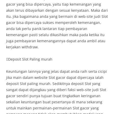
gacor yang bisa dipercaya, yaitu tiap kemenangan yang
akan terus dibayarkan dengan sesuai kenyataan. Maka dari
itu, jika bagaimana anda yang bermain di web-site judi Slot
gacor bisa dipercaya sukses memperoleh kemenangan,
anda tak perlu panik lantaran tiap pembayaran
kemenangan pasti selalu dikasihkan maka pada ketika itu
juga pembayaran kemenangannya dapat anda ambil atau
kerjakan withdraw.
Deposit Slot Paling murah
Keuntungan lainnya yang jelas dapat anda raih serta cicipi
jika main dalam website Slot gacor dapat dipercaya ialah
deposit Slot paling murah. Sedikitnya deposit Slot yang
sangat dapat dijangkau yang diberi faksi web-site judi Slot
gacor sendiri punya tujuan buat tingkatkan keringanan
sekalian keuntungan buat pesertanya di mana sekarang
untuk mainkan permainan-permainan Slot gacor yang