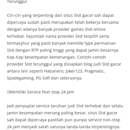
Terunggul
Ciri-ciri yang terpenting dari situs Slot gacor sah dapat
dipercaya sudah pasti merupakan telah bekerja bersama
dengan adanya banyak provider games Slot online
terhebat. Sejumlah nama provider Slot terpilih serta
termasyhur yang pasti banyak memiliki type permainan
Slot dengan RTP paling tinggi yang dapat jamin besarnya
tiap-tiap kesempatan kemenangan. Contoh-contoh
provider Slot terunggul yang disiapkan blog judi Slot gacor
antara lain seperti Habanero, Joker123, Pragmatic,
Spadegaming, PG Soft dan seterusnya.
Memiliki Service Non stop 24 Jam
Jadi penyuplai service taruhan judi Slot terhebat dan selalu
jamin kesempatan menang paling besar, situs Slot gacor
sah dapat dipercaya pastilah pun punyai service non-stop
24 jam menjadi salah satunya tanda-tanda terpentingnya.