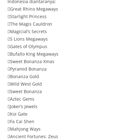
Indonesia diantaranya:
Great Rhino Megaways
Starlight Princess
The Magis Cauldron
Magicial’s Secrets
5 Lions Megaways
Gates of Olympus
Bufallo King Megaways
Sweet Bonanza Xmas
Pyramid Bonanza
Bonanza Gold
Wild West Gold
Sweet Bonanza
Aztec Gems
Joker’s Jewels
Koi Gate
Fa Cai Shen
Mahjong Ways
Ancient Fortunes: Zeus