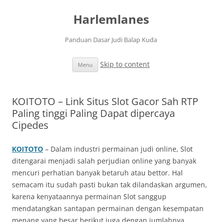
Harlemlanes
Panduan Dasar Judi Balap Kuda
Skip to content
Menu
KOITOTO – Link Situs Slot Gacor Sah RTP
Paling tinggi Paling Dapat dipercaya
Cipedes
KOITOTO
– Dalam industri permainan judi online, Slot
ditengarai menjadi salah perjudian online yang banyak
mencuri perhatian banyak betaruh atau bettor. Hal
semacam itu sudah pasti bukan tak dilandaskan argumen,
karena kenyataannya permainan Slot sanggup
mendatangkan santapan permainan dengan kesempatan
menang yang besar berikut juga dengan jumlahnya