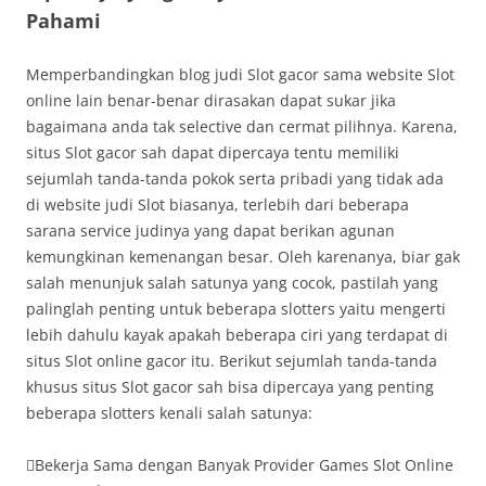
Pahami
Memperbandingkan blog judi Slot gacor sama website Slot
online lain benar-benar dirasakan dapat sukar jika
bagaimana anda tak selective dan cermat pilihnya. Karena,
situs Slot gacor sah dapat dipercaya tentu memiliki
sejumlah tanda-tanda pokok serta pribadi yang tidak ada
di website judi Slot biasanya, terlebih dari beberapa
sarana service judinya yang dapat berikan agunan
kemungkinan kemenangan besar. Oleh karenanya, biar gak
salah menunjuk salah satunya yang cocok, pastilah yang
palinglah penting untuk beberapa slotters yaitu mengerti
lebih dahulu kayak apakah beberapa ciri yang terdapat di
situs Slot online gacor itu. Berikut sejumlah tanda-tanda
khusus situs Slot gacor sah bisa dipercaya yang penting
beberapa slotters kenali salah satunya:
Bekerja Sama dengan Banyak Provider Games Slot Online