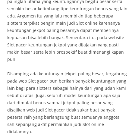
palinglah utama yang keuntungannya begitu besar serta
semakin besar ketimbang tipe keuntungan bonus yang lain
ada. Argumen itu yang lalu membikin tiap beberapa
slotters terpikat pengin main judi Slot online karenanya
keuntungan jekpot paling besarnya dapat memberinya
kepuasan bisa lebih banyak. Sementara itu, pada website
Slot gacor keuntungan jekpot yang dijajakan yang pasti
makin besar serta lebih prospektif buat dimenangi kapan
pun.
Disamping ada keuntungan jekpot paling besar, tergabung
pada web Slot gacor pun berikan banyak keuntungan yang
lain bagi para slotters sebagai halnya dari yang udah kami
sebut di atas. Juga, seluruh model keuntungan apa saja
dari dimulai bonus sampai jekpot paling besar yang
disajikan web judi Slot gacor tidak sukar buat banyak
peserta raih yang berlangsung buat semuanya anggota
sah sepanjang aktif permainkan judi Slot online
didalamnya.