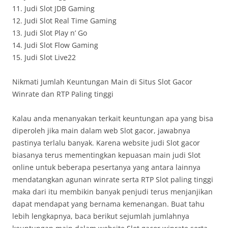
11. Judi Slot JDB Gaming
12. Judi Slot Real Time Gaming
13. Judi Slot Play n’ Go
14. Judi Slot Flow Gaming
15. Judi Slot Live22
Nikmati Jumlah Keuntungan Main di Situs Slot Gacor
Winrate dan RTP Paling tinggi
Kalau anda menanyakan terkait keuntungan apa yang bisa
diperoleh jika main dalam web Slot gacor, jawabnya
pastinya terlalu banyak. Karena website judi Slot gacor
biasanya terus mementingkan kepuasan main judi Slot
online untuk beberapa pesertanya yang antara lainnya
mendatangkan agunan winrate serta RTP Slot paling tinggi
maka dari itu membikin banyak penjudi terus menjanjikan
dapat mendapat yang bernama kemenangan. Buat tahu
lebih lengkapnya, baca berikut sejumlah jumlahnya