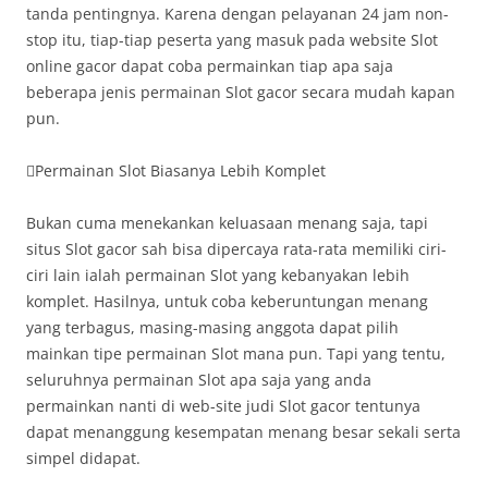
tanda pentingnya. Karena dengan pelayanan 24 jam non-
stop itu, tiap-tiap peserta yang masuk pada website Slot
online gacor dapat coba permainkan tiap apa saja
beberapa jenis permainan Slot gacor secara mudah kapan
pun.
Permainan Slot Biasanya Lebih Komplet
Bukan cuma menekankan keluasaan menang saja, tapi
situs Slot gacor sah bisa dipercaya rata-rata memiliki ciri-
ciri lain ialah permainan Slot yang kebanyakan lebih
komplet. Hasilnya, untuk coba keberuntungan menang
yang terbagus, masing-masing anggota dapat pilih
mainkan tipe permainan Slot mana pun. Tapi yang tentu,
seluruhnya permainan Slot apa saja yang anda
permainkan nanti di web-site judi Slot gacor tentunya
dapat menanggung kesempatan menang besar sekali serta
simpel didapat.