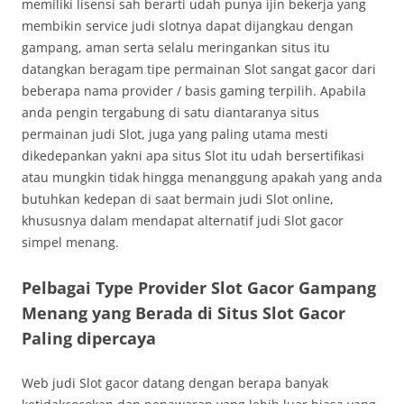
memiliki lisensi sah berarti udah punya ijin bekerja yang
membikin service judi slotnya dapat dijangkau dengan
gampang, aman serta selalu meringankan situs itu
datangkan beragam tipe permainan Slot sangat gacor dari
beberapa nama provider / basis gaming terpilih. Apabila
anda pengin tergabung di satu diantaranya situs
permainan judi Slot, juga yang paling utama mesti
dikedepankan yakni apa situs Slot itu udah bersertifikasi
atau mungkin tidak hingga menanggung apakah yang anda
butuhkan kedepan di saat bermain judi Slot online,
khususnya dalam mendapat alternatif judi Slot gacor
simpel menang.
Pelbagai Type Provider Slot Gacor Gampang
Menang yang Berada di Situs Slot Gacor
Paling dipercaya
Web judi Slot gacor datang dengan berapa banyak