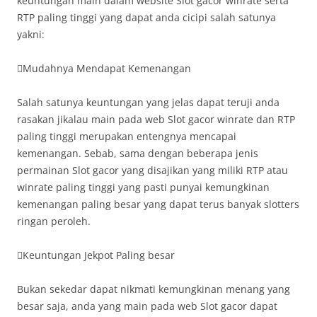
keuntungan main dalam website Slot gacor winrate serta
RTP paling tinggi yang dapat anda cicipi salah satunya
yakni:
Mudahnya Mendapat Kemenangan
Salah satunya keuntungan yang jelas dapat teruji anda
rasakan jikalau main pada web Slot gacor winrate dan RTP
paling tinggi merupakan entengnya mencapai
kemenangan. Sebab, sama dengan beberapa jenis
permainan Slot gacor yang disajikan yang miliki RTP atau
winrate paling tinggi yang pasti punyai kemungkinan
kemenangan paling besar yang dapat terus banyak slotters
ringan peroleh.
Keuntungan Jekpot Paling besar
Bukan sekedar dapat nikmati kemungkinan menang yang
besar saja, anda yang main pada web Slot gacor dapat