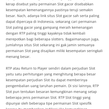
kerap disebut yaitu permainan Slot gacor disebabkan
kesempatan kemenangannya pastinya teruji semakin
besar. Nach, adanya link situs Slot gacor sah serta paling
dapat dipercaya di Indonesia, sekarang cari permainan
Slot paling gacor yang gampang meraih kemenangan
dengan RTP paling tinggi kayaknya tidak kembali
merepotkan bagi beberapa slotters. Bagaimanapun juga,
jumlahnya situs Slot sekarang ini gak jamin semuanya
permainan Slot yang disajikan miliki kesempatan seringkali
menang besar.
RTP atau Return to Player sendiri dalam perjudian Slot
yaitu satu perhitungan yang menghitung berapa besar
kesempatan perjudian Slot itu dapat memberinya
pengembalian uang taruhan pemain. Di sisi lainnya, RTP
Slot pun tentukan besaran kemungkinan menang setap
beberapa jenis permainan Slot. RTP Slot tinggi yang
dipunyai oleh beberapa tipe permainan Slot spesifik