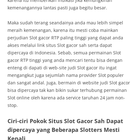
karena itu memberikan indikasi jika kemungkinan
kemenangannya lantas pasti juga begitu besar.
Maka sudah terang seandainya anda mau lebih simpel
meraih kemenangan, karena itu mesti coba mainkan
perjudian Slot gacor RTP paling tinggi yang dapat anda
akses melalui link situs Slot gacor sah serta dapat
dipercaya di Indonesia. Sebab, semua permainan Slot
gacor RTP tinggi yang anda mencari tentu bisa dengan
enteng di dapati di web-site judi Slot gacor itu ingat
mengangkut juga sejumlah nama provider Slot populer
dan sangat andal. Juga, bermain di website judi Slot gacor
bisa dipercaya tak kan bikin sukar terhubung permainan
Slot online oleh karena ada service taruhan 24 jam non-
stop.
Ciri-ciri Pokok Situs Slot Gacor Sah Dapat
dipercaya yang Beberapa Slotters Mesti
Kenali