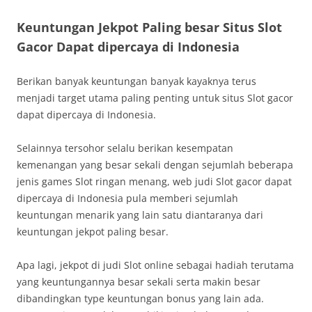
Keuntungan Jekpot Paling besar Situs Slot
Gacor Dapat dipercaya di Indonesia
Berikan banyak keuntungan banyak kayaknya terus
menjadi target utama paling penting untuk situs Slot gacor
dapat dipercaya di Indonesia.
Selainnya tersohor selalu berikan kesempatan
kemenangan yang besar sekali dengan sejumlah beberapa
jenis games Slot ringan menang, web judi Slot gacor dapat
dipercaya di Indonesia pula memberi sejumlah
keuntungan menarik yang lain satu diantaranya dari
keuntungan jekpot paling besar.
Apa lagi, jekpot di judi Slot online sebagai hadiah terutama
yang keuntungannya besar sekali serta makin besar
dibandingkan type keuntungan bonus yang lain ada.