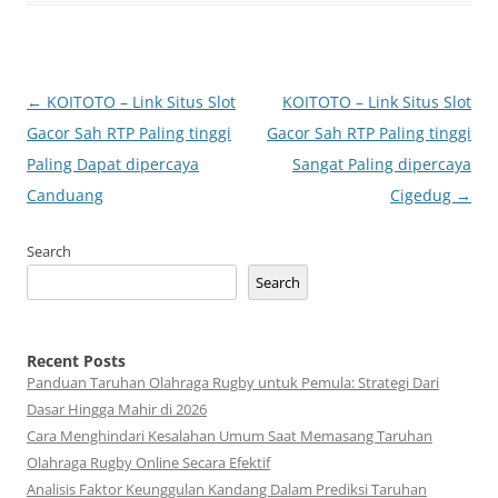
Post
←
KOITOTO – Link Situs Slot
KOITOTO – Link Situs Slot
navigation
Gacor Sah RTP Paling tinggi
Gacor Sah RTP Paling tinggi
Paling Dapat dipercaya
Sangat Paling dipercaya
Canduang
Cigedug
→
Search
Search
Recent Posts
Panduan Taruhan Olahraga Rugby untuk Pemula: Strategi Dari
Dasar Hingga Mahir di 2026
Cara Menghindari Kesalahan Umum Saat Memasang Taruhan
Olahraga Rugby Online Secara Efektif
Analisis Faktor Keunggulan Kandang Dalam Prediksi Taruhan