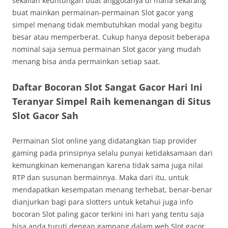
sekalian keuntungan buat anggotanya di mana sekarang
buat mainkan permainan-permainan Slot gacor yang
simpel menang tidak membutuhkan modal yang begitu
besar atau memperberat. Cukup hanya deposit beberapa
nominal saja semua permainan Slot gacor yang mudah
menang bisa anda permainkan setiap saat.
Daftar Bocoran Slot Sangat Gacor Hari Ini
Teranyar Simpel Raih kemenangan di Situs
Slot Gacor Sah
Permainan Slot online yang didatangkan tiap provider
gaming pada prinsipnya selalu punyai ketidaksamaan dari
kemungkinan kemenangan karena tidak sama juga nilai
RTP dan susunan bermainnya. Maka dari itu, untuk
mendapatkan kesempatan menang terhebat, benar-benar
dianjurkan bagi para slotters untuk ketahui juga info
bocoran Slot paling gacor terkini ini hari yang tentu saja
bisa anda turuti dengan gampang dalam web Slot gacor