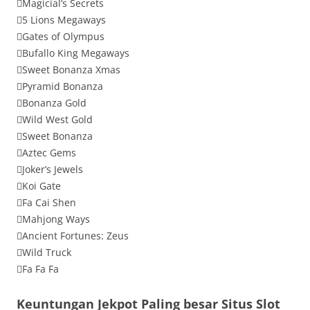
Magicial’s Secrets
5 Lions Megaways
Gates of Olympus
Bufallo King Megaways
Sweet Bonanza Xmas
Pyramid Bonanza
Bonanza Gold
Wild West Gold
Sweet Bonanza
Aztec Gems
Joker’s Jewels
Koi Gate
Fa Cai Shen
Mahjong Ways
Ancient Fortunes: Zeus
Wild Truck
Fa Fa Fa
Keuntungan Jekpot Paling besar Situs Slot