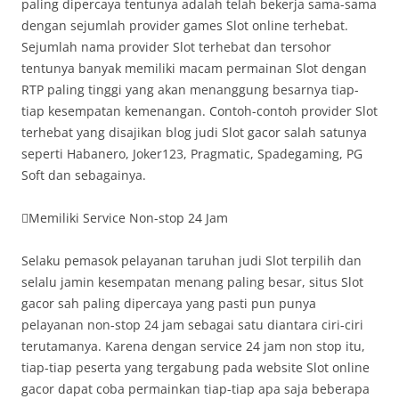
paling dipercaya tentunya adalah telah bekerja sama-sama
dengan sejumlah provider games Slot online terhebat.
Sejumlah nama provider Slot terhebat dan tersohor
tentunya banyak memiliki macam permainan Slot dengan
RTP paling tinggi yang akan menanggung besarnya tiap-
tiap kesempatan kemenangan. Contoh-contoh provider Slot
terhebat yang disajikan blog judi Slot gacor salah satunya
seperti Habanero, Joker123, Pragmatic, Spadegaming, PG
Soft dan sebagainya.
Memiliki Service Non-stop 24 Jam
Selaku pemasok pelayanan taruhan judi Slot terpilih dan
selalu jamin kesempatan menang paling besar, situs Slot
gacor sah paling dipercaya yang pasti pun punya
pelayanan non-stop 24 jam sebagai satu diantara ciri-ciri
terutamanya. Karena dengan service 24 jam non stop itu,
tiap-tiap peserta yang tergabung pada website Slot online
gacor dapat coba permainkan tiap-tiap apa saja beberapa