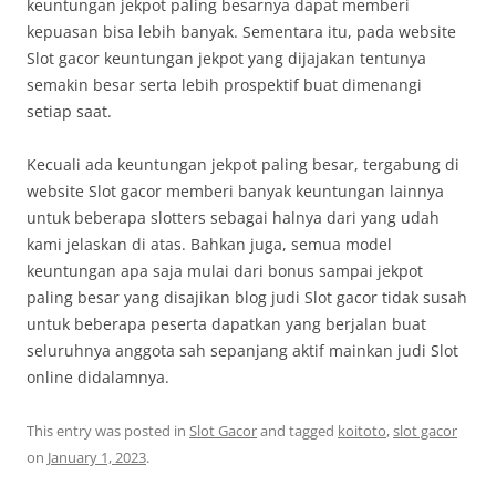
keuntungan jekpot paling besarnya dapat memberi
kepuasan bisa lebih banyak. Sementara itu, pada website
Slot gacor keuntungan jekpot yang dijajakan tentunya
semakin besar serta lebih prospektif buat dimenangi
setiap saat.
Kecuali ada keuntungan jekpot paling besar, tergabung di
website Slot gacor memberi banyak keuntungan lainnya
untuk beberapa slotters sebagai halnya dari yang udah
kami jelaskan di atas. Bahkan juga, semua model
keuntungan apa saja mulai dari bonus sampai jekpot
paling besar yang disajikan blog judi Slot gacor tidak susah
untuk beberapa peserta dapatkan yang berjalan buat
seluruhnya anggota sah sepanjang aktif mainkan judi Slot
online didalamnya.
This entry was posted in
Slot Gacor
and tagged
koitoto
,
slot gacor
on
January 1, 2023
.