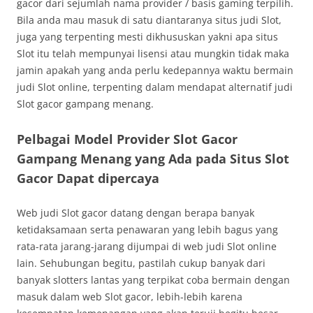
gacor dari sejumlah nama provider / basis gaming terpilih.
Bila anda mau masuk di satu diantaranya situs judi Slot,
juga yang terpenting mesti dikhususkan yakni apa situs
Slot itu telah mempunyai lisensi atau mungkin tidak maka
jamin apakah yang anda perlu kedepannya waktu bermain
judi Slot online, terpenting dalam mendapat alternatif judi
Slot gacor gampang menang.
Pelbagai Model Provider Slot Gacor
Gampang Menang yang Ada pada Situs Slot
Gacor Dapat dipercaya
Web judi Slot gacor datang dengan berapa banyak
ketidaksamaan serta penawaran yang lebih bagus yang
rata-rata jarang-jarang dijumpai di web judi Slot online
lain. Sehubungan begitu, pastilah cukup banyak dari
banyak slotters lantas yang terpikat coba bermain dengan
masuk dalam web Slot gacor, lebih-lebih karena