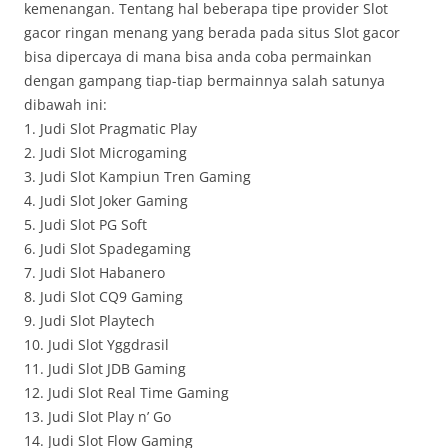
kemenangan. Tentang hal beberapa tipe provider Slot
gacor ringan menang yang berada pada situs Slot gacor
bisa dipercaya di mana bisa anda coba permainkan
dengan gampang tiap-tiap bermainnya salah satunya
dibawah ini:
1. Judi Slot Pragmatic Play
2. Judi Slot Microgaming
3. Judi Slot Kampiun Tren Gaming
4. Judi Slot Joker Gaming
5. Judi Slot PG Soft
6. Judi Slot Spadegaming
7. Judi Slot Habanero
8. Judi Slot CQ9 Gaming
9. Judi Slot Playtech
10. Judi Slot Yggdrasil
11. Judi Slot JDB Gaming
12. Judi Slot Real Time Gaming
13. Judi Slot Play n’ Go
14. Judi Slot Flow Gaming