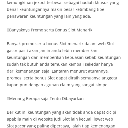
kemungkinan jekpot terbesar sebagai hadiah khusus yang
benar keuntungannya makin besar ketimbang tipe
penawaran keuntungan yang lain yang ada.
Banyaknya Promo serta Bonus Slot Menarik
Banyak promo serta bonus Slot menarik dalam web Slot
gacor pasti akan jamin anda lebih memberikan
keuntungan dan memberikan kepuasan sebab keuntungan
sudah tak butuh anda temukan kembali sekedar hanya
dari kemenangan saja. Lantaran menurut aturannya,
promosi serta bonus Slot dapat diraih semuanya anggota
kapan pun dengan agunan claim yang sangat simpel.
Menang Berapa saja Tentu Dibayarkan
Berikut ini keuntungan yang akan tidak anda dapat cicipi
apabila main di website judi Slot lain kecuali lewat web
Slot gacor yang paling dipercaya, ialah tiap kemenangan