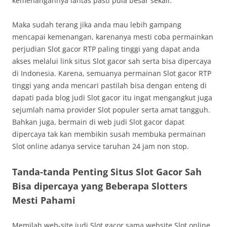
kemenangannya lantas pasti pula besar sekali.
Maka sudah terang jika anda mau lebih gampang
mencapai kemenangan, karenanya mesti coba permainkan
perjudian Slot gacor RTP paling tinggi yang dapat anda
akses melalui link situs Slot gacor sah serta bisa dipercaya
di Indonesia. Karena, semuanya permainan Slot gacor RTP
tinggi yang anda mencari pastilah bisa dengan enteng di
dapati pada blog judi Slot gacor itu ingat mengangkut juga
sejumlah nama provider Slot populer serta amat tangguh.
Bahkan juga, bermain di web judi Slot gacor dapat
dipercaya tak kan membikin susah membuka permainan
Slot online adanya service taruhan 24 jam non stop.
Tanda-tanda Penting Situs Slot Gacor Sah
Bisa dipercaya yang Beberapa Slotters
Mesti Pahami
Memilah web-site judi Slot gacor sama website Slot online