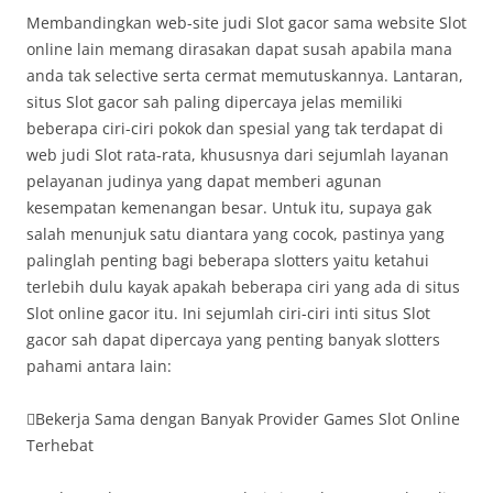
Membandingkan web-site judi Slot gacor sama website Slot
online lain memang dirasakan dapat susah apabila mana
anda tak selective serta cermat memutuskannya. Lantaran,
situs Slot gacor sah paling dipercaya jelas memiliki
beberapa ciri-ciri pokok dan spesial yang tak terdapat di
web judi Slot rata-rata, khususnya dari sejumlah layanan
pelayanan judinya yang dapat memberi agunan
kesempatan kemenangan besar. Untuk itu, supaya gak
salah menunjuk satu diantara yang cocok, pastinya yang
palinglah penting bagi beberapa slotters yaitu ketahui
terlebih dulu kayak apakah beberapa ciri yang ada di situs
Slot online gacor itu. Ini sejumlah ciri-ciri inti situs Slot
gacor sah dapat dipercaya yang penting banyak slotters
pahami antara lain:
Bekerja Sama dengan Banyak Provider Games Slot Online
Terhebat