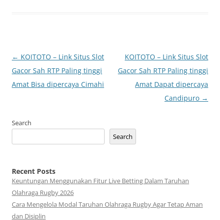
Post
←
KOITOTO – Link Situs Slot
KOITOTO – Link Situs Slot
navigation
Gacor Sah RTP Paling tinggi
Gacor Sah RTP Paling tinggi
Amat Bisa dipercaya Cimahi
Amat Dapat dipercaya
Candipuro
→
Search
Search
Recent Posts
Keuntungan Menggunakan Fitur Live Betting Dalam Taruhan
Olahraga Rugby 2026
Cara Mengelola Modal Taruhan Olahraga Rugby Agar Tetap Aman
dan Disiplin