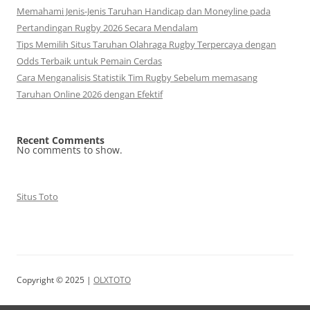
Memahami Jenis-Jenis Taruhan Handicap dan Moneyline pada
Pertandingan Rugby 2026 Secara Mendalam
Tips Memilih Situs Taruhan Olahraga Rugby Terpercaya dengan
Odds Terbaik untuk Pemain Cerdas
Cara Menganalisis Statistik Tim Rugby Sebelum memasang
Taruhan Online 2026 dengan Efektif
Recent Comments
No comments to show.
Situs Toto
Copyright © 2025 |
OLXTOTO