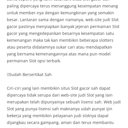
paling dipercaya terus menanggung kesempatan menang
untuk member-nya dengan kemungkinan yang semakin
besar. Lantaran sama dengan namanya, web-site judi Slot
gacor pastinya menyiapkan banyak jejeran permainan Slot
gacor yang mengedepankan besarnya kesempatan satu
kemenangan maka tak kan membikin beberapa slotters
atau peserta didalamnya sukar cari atau mendapatkan
yang bernama kemenangannya atas mana pun model
permainan Slot opsi terbaik.
Sudah Bersertikat Sah
Ciri-ciri yang lain membikin situs Slot gacor sah dapat
dipercaya tidak serupa dari web-site judi Slot yang lain
merupakan telah dipunyainya sebuah lisensi sah. Web judi
Slot yang punya lisensi sah maknanya udah punyai ijin
bekerja yang membikin pelayanan judi slotnya dapat
dijangkau secara gampang, aman dan terus membantu