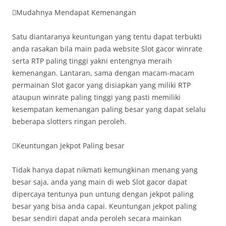
Mudahnya Mendapat Kemenangan
Satu diantaranya keuntungan yang tentu dapat terbukti
anda rasakan bila main pada website Slot gacor winrate
serta RTP paling tinggi yakni entengnya meraih
kemenangan. Lantaran, sama dengan macam-macam
permainan Slot gacor yang disiapkan yang miliki RTP
ataupun winrate paling tinggi yang pasti memiliki
kesempatan kemenangan paling besar yang dapat selalu
beberapa slotters ringan peroleh.
Keuntungan Jekpot Paling besar
Tidak hanya dapat nikmati kemungkinan menang yang
besar saja, anda yang main di web Slot gacor dapat
dipercaya tentunya pun untung dengan jekpot paling
besar yang bisa anda capai. Keuntungan jekpot paling
besar sendiri dapat anda peroleh secara mainkan