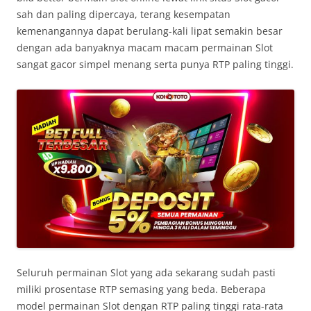
sah dan paling dipercaya, terang kesempatan
kemenangannya dapat berulang-kali lipat semakin besar
dengan ada banyaknya macam macam permainan Slot
sangat gacor simpel menang serta punya RTP paling tinggi.
Seluruh permainan Slot yang ada sekarang sudah pasti
miliki prosentase RTP semasing yang beda. Beberapa
model permainan Slot dengan RTP paling tinggi rata-rata