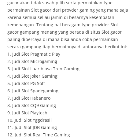
gacor akan tidak susah pilih serta permainkan type
permainan Slot gacor dari provder gaming yang mana saja
karena semua sellau jamin di besarnya kesempatan
kemenangan. Tentang hal beragam type provider Slot
gacor gampang menang yang berada di situs Slot gacor
paling dipercaya di mana bisa anda coba permainkan
secara gampang tiap bermainnya di antaranya berikut ini:
1. Judi Slot Pragmatic Play
2. Judi Slot Microgaming
3. Judi Slot Luar biasa Tren Gaming
4. Judi Slot Joker Gaming
5. Judi Slot PG Soft
6. Judi Slot Spadegaming
7. Judi Slot Habanero
8. Judi Slot CQ9 Gaming
9. Judi Slot Playtech
10. Judi Slot Yggdrasil
11. Judi Slot JDB Gaming
12. Judi Slot Real Time Gaming