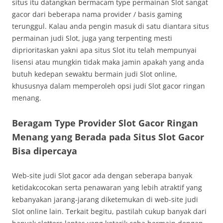
situs itu datangkan bermacam type permainan Slot sangat
gacor dari beberapa nama provider / basis gaming
terunggul. Kalau anda pengin masuk di satu diantara situs
permainan judi Slot, juga yang terpenting mesti
diprioritaskan yakni apa situs Slot itu telah mempunyai
lisensi atau mungkin tidak maka jamin apakah yang anda
butuh kedepan sewaktu bermain judi Slot online,
khususnya dalam memperoleh opsi judi Slot gacor ringan
menang.
Beragam Type Provider Slot Gacor Ringan
Menang yang Berada pada Situs Slot Gacor
Bisa dipercaya
Web-site judi Slot gacor ada dengan seberapa banyak
ketidakcocokan serta penawaran yang lebih atraktif yang
kebanyakan jarang-jarang diketemukan di web-site judi
Slot online lain. Terkait begitu, pastilah cukup banyak dari