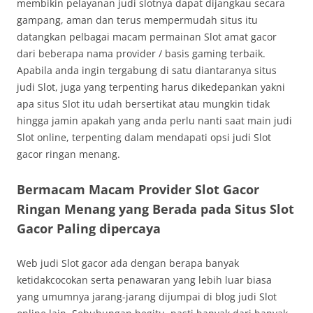
membikin pelayanan judi slotnya dapat dijangkau secara
gampang, aman dan terus mempermudah situs itu
datangkan pelbagai macam permainan Slot amat gacor
dari beberapa nama provider / basis gaming terbaik.
Apabila anda ingin tergabung di satu diantaranya situs
judi Slot, juga yang terpenting harus dikedepankan yakni
apa situs Slot itu udah bersertikat atau mungkin tidak
hingga jamin apakah yang anda perlu nanti saat main judi
Slot online, terpenting dalam mendapati opsi judi Slot
gacor ringan menang.
Bermacam Macam Provider Slot Gacor
Ringan Menang yang Berada pada Situs Slot
Gacor Paling dipercaya
Web judi Slot gacor ada dengan berapa banyak
ketidakcocokan serta penawaran yang lebih luar biasa
yang umumnya jarang-jarang dijumpai di blog judi Slot