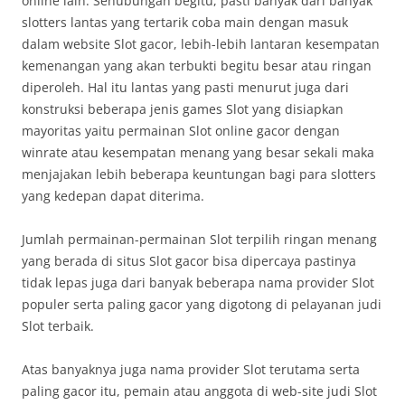
online lain. Sehubungan begitu, pasti banyak dari banyak
slotters lantas yang tertarik coba main dengan masuk
dalam website Slot gacor, lebih-lebih lantaran kesempatan
kemenangan yang akan terbukti begitu besar atau ringan
diperoleh. Hal itu lantas yang pasti menurut juga dari
konstruksi beberapa jenis games Slot yang disiapkan
mayoritas yaitu permainan Slot online gacor dengan
winrate atau kesempatan menang yang besar sekali maka
menjajakan lebih beberapa keuntungan bagi para slotters
yang kedepan dapat diterima.
Jumlah permainan-permainan Slot terpilih ringan menang
yang berada di situs Slot gacor bisa dipercaya pastinya
tidak lepas juga dari banyak beberapa nama provider Slot
populer serta paling gacor yang digotong di pelayanan judi
Slot terbaik.
Atas banyaknya juga nama provider Slot terutama serta
paling gacor itu, pemain atau anggota di web-site judi Slot