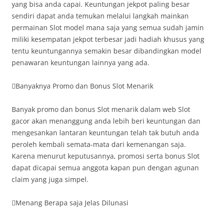
yang bisa anda capai. Keuntungan jekpot paling besar
sendiri dapat anda temukan melalui langkah mainkan
permainan Slot model mana saja yang semua sudah jamin
miliki kesempatan jekpot terbesar jadi hadiah khusus yang
tentu keuntungannya semakin besar dibandingkan model
penawaran keuntungan lainnya yang ada.
Banyaknya Promo dan Bonus Slot Menarik
Banyak promo dan bonus Slot menarik dalam web Slot
gacor akan menanggung anda lebih beri keuntungan dan
mengesankan lantaran keuntungan telah tak butuh anda
peroleh kembali semata-mata dari kemenangan saja.
Karena menurut keputusannya, promosi serta bonus Slot
dapat dicapai semua anggota kapan pun dengan agunan
claim yang juga simpel.
Menang Berapa saja Jelas Dilunasi