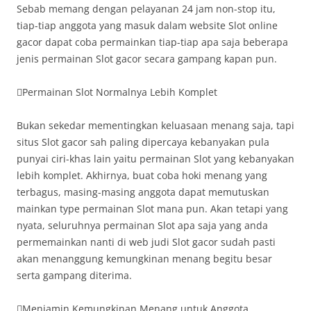
Sebab memang dengan pelayanan 24 jam non-stop itu,
tiap-tiap anggota yang masuk dalam website Slot online
gacor dapat coba permainkan tiap-tiap apa saja beberapa
jenis permainan Slot gacor secara gampang kapan pun.
Permainan Slot Normalnya Lebih Komplet
Bukan sekedar mementingkan keluasaan menang saja, tapi
situs Slot gacor sah paling dipercaya kebanyakan pula
punyai ciri-khas lain yaitu permainan Slot yang kebanyakan
lebih komplet. Akhirnya, buat coba hoki menang yang
terbagus, masing-masing anggota dapat memutuskan
mainkan type permainan Slot mana pun. Akan tetapi yang
nyata, seluruhnya permainan Slot apa saja yang anda
permemainkan nanti di web judi Slot gacor sudah pasti
akan menanggung kemungkinan menang begitu besar
serta gampang diterima.
Menjamin Kemungkinan Menang untuk Anggota