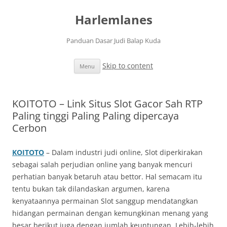
Harlemlanes
Panduan Dasar Judi Balap Kuda
Skip to content
Menu
KOITOTO – Link Situs Slot Gacor Sah RTP
Paling tinggi Paling Paling dipercaya
Cerbon
KOITOTO
– Dalam industri judi online, Slot diperkirakan
sebagai salah perjudian online yang banyak mencuri
perhatian banyak betaruh atau bettor. Hal semacam itu
tentu bukan tak dilandaskan argumen, karena
kenyataannya permainan Slot sanggup mendatangkan
hidangan permainan dengan kemungkinan menang yang
besar berikut juga dengan jumlah keuntungan. Lebih-lebih