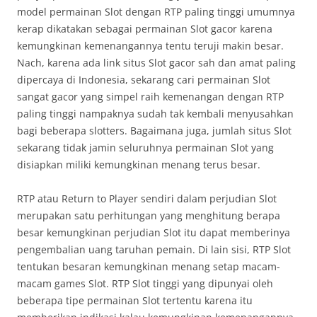
model permainan Slot dengan RTP paling tinggi umumnya
kerap dikatakan sebagai permainan Slot gacor karena
kemungkinan kemenangannya tentu teruji makin besar.
Nach, karena ada link situs Slot gacor sah dan amat paling
dipercaya di Indonesia, sekarang cari permainan Slot
sangat gacor yang simpel raih kemenangan dengan RTP
paling tinggi nampaknya sudah tak kembali menyusahkan
bagi beberapa slotters. Bagaimana juga, jumlah situs Slot
sekarang tidak jamin seluruhnya permainan Slot yang
disiapkan miliki kemungkinan menang terus besar.
RTP atau Return to Player sendiri dalam perjudian Slot
merupakan satu perhitungan yang menghitung berapa
besar kemungkinan perjudian Slot itu dapat memberinya
pengembalian uang taruhan pemain. Di lain sisi, RTP Slot
tentukan besaran kemungkinan menang setap macam-
macam games Slot. RTP Slot tinggi yang dipunyai oleh
beberapa tipe permainan Slot tertentu karena itu