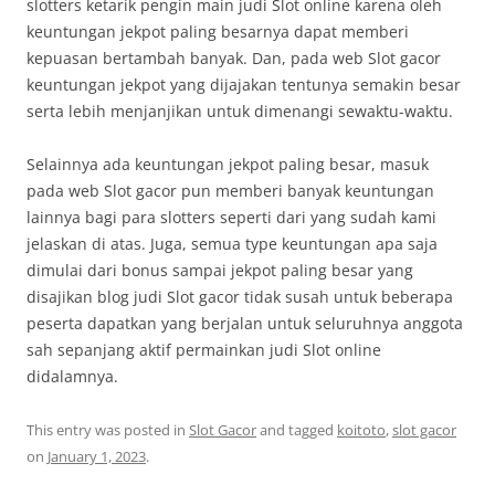
slotters ketarik pengin main judi Slot online karena oleh
keuntungan jekpot paling besarnya dapat memberi
kepuasan bertambah banyak. Dan, pada web Slot gacor
keuntungan jekpot yang dijajakan tentunya semakin besar
serta lebih menjanjikan untuk dimenangi sewaktu-waktu.
Selainnya ada keuntungan jekpot paling besar, masuk
pada web Slot gacor pun memberi banyak keuntungan
lainnya bagi para slotters seperti dari yang sudah kami
jelaskan di atas. Juga, semua type keuntungan apa saja
dimulai dari bonus sampai jekpot paling besar yang
disajikan blog judi Slot gacor tidak susah untuk beberapa
peserta dapatkan yang berjalan untuk seluruhnya anggota
sah sepanjang aktif permainkan judi Slot online
didalamnya.
This entry was posted in
Slot Gacor
and tagged
koitoto
,
slot gacor
on
January 1, 2023
.