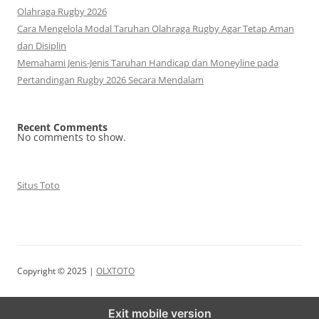
Olahraga Rugby 2026
Cara Mengelola Modal Taruhan Olahraga Rugby Agar Tetap Aman
dan Disiplin
Memahami Jenis-Jenis Taruhan Handicap dan Moneyline pada
Pertandingan Rugby 2026 Secara Mendalam
Recent Comments
No comments to show.
Situs Toto
Copyright © 2025 |
OLXTOTO
Exit mobile version