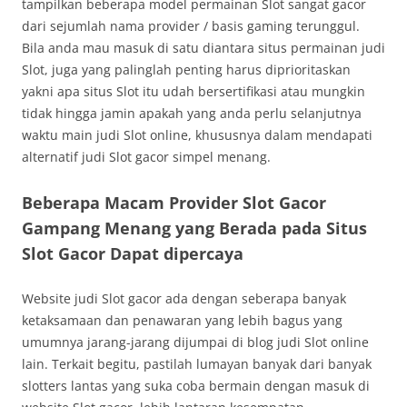
tampilkan beberapa model permainan Slot sangat gacor
dari sejumlah nama provider / basis gaming terunggul.
Bila anda mau masuk di satu diantara situs permainan judi
Slot, juga yang palinglah penting harus diprioritaskan
yakni apa situs Slot itu udah bersertifikasi atau mungkin
tidak hingga jamin apakah yang anda perlu selanjutnya
waktu main judi Slot online, khususnya dalam mendapati
alternatif judi Slot gacor simpel menang.
Beberapa Macam Provider Slot Gacor
Gampang Menang yang Berada pada Situs
Slot Gacor Dapat dipercaya
Website judi Slot gacor ada dengan seberapa banyak
ketaksamaan dan penawaran yang lebih bagus yang
umumnya jarang-jarang dijumpai di blog judi Slot online
lain. Terkait begitu, pastilah lumayan banyak dari banyak
slotters lantas yang suka coba bermain dengan masuk di