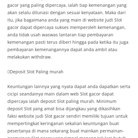
gacor yang paling dipercaya, ialah tiap kemenangan yang
akan selalu dilunasi dengan sesuai kenyataan. Maka dari
itu, jika bagaimana anda yang main di website judi Slot
gacor dapat dipercaya sukses memperoleh kemenangan,
anda tidak usah waswas lantaran tiap pembayaran
kemenangan pasti terus diberi hingga pada ketika itu juga
pembayaran kemenangannya dapat anda ambil atau
melakukan withdraw.
Deposit Slot Paling murah
Keuntungan lainnya yang nyata dapat anda dapatkan serta
cicipi seandainya main dalam web Slot gacor dapat
dipercaya ialah deposit Slot paling murah. Minimum
deposit Slot yang amat bisa dijangkau yang dikasihkan
faksi website judi Slot gacor sendiri memiliki tujuan untuk
mempertingkat keringanan sekalian keuntungan buat
pesertanya di mana sekarang buat mainkan permainan-