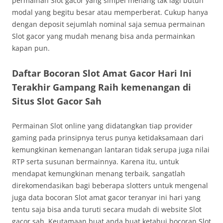
permainan Slot gacor yang simpel menang tak lagi butuh
modal yang begitu besar atau memperberat. Cukup hanya
dengan deposit sejumlah nominal saja semua permainan
Slot gacor yang mudah menang bisa anda permainkan
kapan pun.
Daftar Bocoran Slot Amat Gacor Hari Ini
Terakhir Gampang Raih kemenangan di
Situs Slot Gacor Sah
Permainan Slot online yang didatangkan tiap provider
gaming pada prinsipnya terus punya ketidaksamaan dari
kemungkinan kemenangan lantaran tidak serupa juga nilai
RTP serta susunan bermainnya. Karena itu, untuk
mendapat kemungkinan menang terbaik, sangatlah
direkomendasikan bagi beberapa slotters untuk mengenal
juga data bocoran Slot amat gacor teranyar ini hari yang
tentu saja bisa anda turuti secara mudah di website Slot
gacor sah. Keutamaan buat anda buat ketahui bocoran Slot