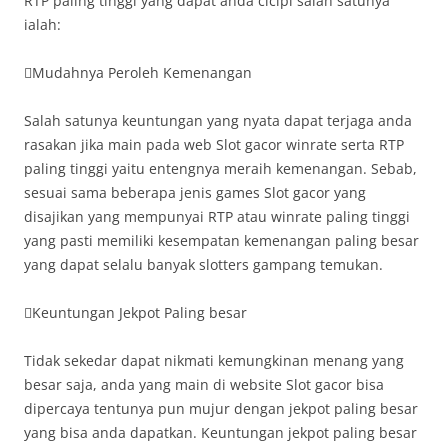
RTP paling tinggi yang dapat anda cicipi salah satunya
ialah:
Mudahnya Peroleh Kemenangan
Salah satunya keuntungan yang nyata dapat terjaga anda
rasakan jika main pada web Slot gacor winrate serta RTP
paling tinggi yaitu entengnya meraih kemenangan. Sebab,
sesuai sama beberapa jenis games Slot gacor yang
disajikan yang mempunyai RTP atau winrate paling tinggi
yang pasti memiliki kesempatan kemenangan paling besar
yang dapat selalu banyak slotters gampang temukan.
Keuntungan Jekpot Paling besar
Tidak sekedar dapat nikmati kemungkinan menang yang
besar saja, anda yang main di website Slot gacor bisa
dipercaya tentunya pun mujur dengan jekpot paling besar
yang bisa anda dapatkan. Keuntungan jekpot paling besar