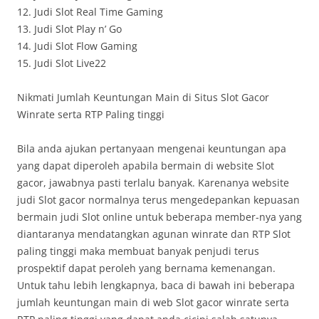
12. Judi Slot Real Time Gaming
13. Judi Slot Play n’ Go
14. Judi Slot Flow Gaming
15. Judi Slot Live22
Nikmati Jumlah Keuntungan Main di Situs Slot Gacor
Winrate serta RTP Paling tinggi
Bila anda ajukan pertanyaan mengenai keuntungan apa
yang dapat diperoleh apabila bermain di website Slot
gacor, jawabnya pasti terlalu banyak. Karenanya website
judi Slot gacor normalnya terus mengedepankan kepuasan
bermain judi Slot online untuk beberapa member-nya yang
diantaranya mendatangkan agunan winrate dan RTP Slot
paling tinggi maka membuat banyak penjudi terus
prospektif dapat peroleh yang bernama kemenangan.
Untuk tahu lebih lengkapnya, baca di bawah ini beberapa
jumlah keuntungan main di web Slot gacor winrate serta