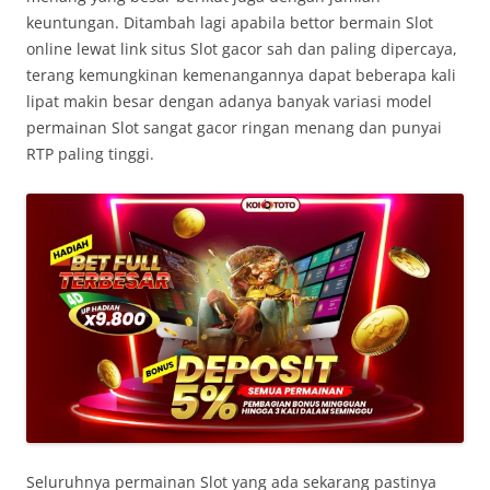
keuntungan. Ditambah lagi apabila bettor bermain Slot
online lewat link situs Slot gacor sah dan paling dipercaya,
terang kemungkinan kemenangannya dapat beberapa kali
lipat makin besar dengan adanya banyak variasi model
permainan Slot sangat gacor ringan menang dan punyai
RTP paling tinggi.
Seluruhnya permainan Slot yang ada sekarang pastinya