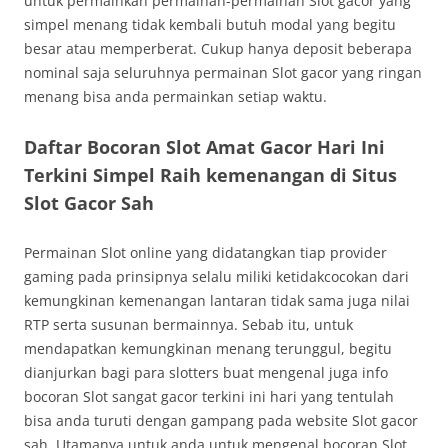
untuk permainkan permainan-permainan Slot gacor yang
simpel menang tidak kembali butuh modal yang begitu
besar atau memperberat. Cukup hanya deposit beberapa
nominal saja seluruhnya permainan Slot gacor yang ringan
menang bisa anda permainkan setiap waktu.
Daftar Bocoran Slot Amat Gacor Hari Ini
Terkini Simpel Raih kemenangan di Situs
Slot Gacor Sah
Permainan Slot online yang didatangkan tiap provider
gaming pada prinsipnya selalu miliki ketidakcocokan dari
kemungkinan kemenangan lantaran tidak sama juga nilai
RTP serta susunan bermainnya. Sebab itu, untuk
mendapatkan kemungkinan menang terunggul, begitu
dianjurkan bagi para slotters buat mengenal juga info
bocoran Slot sangat gacor terkini ini hari yang tentulah
bisa anda turuti dengan gampang pada website Slot gacor
sah. Utamanya untuk anda untuk mengenal bocoran Slot