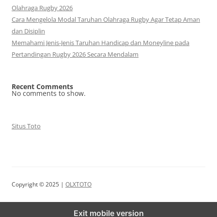
Olahraga Rugby 2026
Cara Mengelola Modal Taruhan Olahraga Rugby Agar Tetap Aman
dan Disiplin
Memahami Jenis-Jenis Taruhan Handicap dan Moneyline pada
Pertandingan Rugby 2026 Secara Mendalam
Recent Comments
No comments to show.
Situs Toto
Copyright © 2025 |
OLXTOTO
Exit mobile version