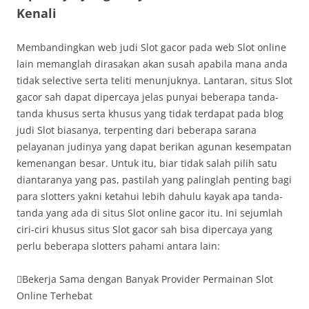
Kenali
Membandingkan web judi Slot gacor pada web Slot online
lain memanglah dirasakan akan susah apabila mana anda
tidak selective serta teliti menunjuknya. Lantaran, situs Slot
gacor sah dapat dipercaya jelas punyai beberapa tanda-
tanda khusus serta khusus yang tidak terdapat pada blog
judi Slot biasanya, terpenting dari beberapa sarana
pelayanan judinya yang dapat berikan agunan kesempatan
kemenangan besar. Untuk itu, biar tidak salah pilih satu
diantaranya yang pas, pastilah yang palinglah penting bagi
para slotters yakni ketahui lebih dahulu kayak apa tanda-
tanda yang ada di situs Slot online gacor itu. Ini sejumlah
ciri-ciri khusus situs Slot gacor sah bisa dipercaya yang
perlu beberapa slotters pahami antara lain:
Bekerja Sama dengan Banyak Provider Permainan Slot
Online Terhebat