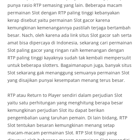
punya rasio RTP semasing yang lain. Beberapa macam
permainan Slot dengan RTP paling tinggi kebanyakan
kerap disebut yaitu permainan Slot gacor karena
kemungkinan kemenangannya pastilah terjaga bertambah
besar. Nach, oleh karena ada link situs Slot gacor sah serta
amat bisa dipercaya di Indonesia, sekarang cari permainan
Slot paling gacor yang ringan raih kemenangan dengan
RTP paling tinggi kayaknya sudah tak kembali mempersulit
untuk beberapa slotters. Bagaimanapun juga, banyak situs
Slot sekarang gak menanggung semuanya permainan Slot
yang disajikan punyai kesempatan menang terus besar.
RTP atau Return to Player sendiri dalam perjudian Slot
yaitu satu perhitungan yang menghitung berapa besar
kemungkinan perjudian Slot itu dapat berikan
pengembalian uang taruhan pemain. Di lain bidang, RTP
Slot tentukan besaran kemungkinan menang setap
macam-macam permainan Slot. RTP Slot tinggi yang