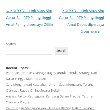
Post
←
KOITOTO – Link Situs Slot
KOITOTO – Link Situs Slot
navigation
Gacor Sah RTP Paling tinggi
Gacor Sah RTP Paling tinggi
Amat Paling dipercaya Cililin
Amat Dapat dipercaya
Cipunagara
→
Search
Search
Recent Posts
Panduan Taruhan Olahraga Rugby untuk Pemula: Strategi Dari
Dasar Hingga Mahir di 2026
Cara Menghindari Kesalahan Umum Saat Memasang Taruhan
Olahraga Rugby Online Secara Efektif
Analisis Faktor Keunggulan Kandang Dalam Prediksi Taruhan
Olahraga Rugby
Keuntungan Menggunakan Fitur Live Betting Dalam Taruhan