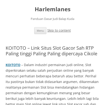
Harlemlanes
Panduan Dasar Judi Balap Kuda
Skip to content
Menu
KOITOTO – Link Situs Slot Gacor Sah RTP
Paling tinggi Paling Paling dipercaya Cikole
KOITOTO
– Dalam industri permainan judi online, Slot
diperkirakan selaku salah perjudian online yang banyak
mencuri perhatian beberapa betaruh atau bettor. Perihal
itu pastinya bukan tidak didasarkan argumen, dikarenakan
realitanya permainan Slot bisa mendatangkan hidangan
permainan dengan kemungkinan menang yang besar
berikut juga lebih banyak keuntungan. Lebih-lebih lagi bila
bettor main Slot online lewat link situs Slot gacor sah dan