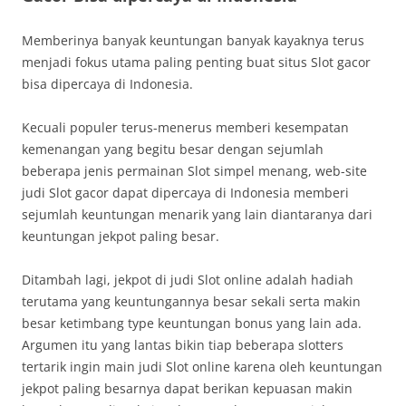
Memberinya banyak keuntungan banyak kayaknya terus
menjadi fokus utama paling penting buat situs Slot gacor
bisa dipercaya di Indonesia.
Kecuali populer terus-menerus memberi kesempatan
kemenangan yang begitu besar dengan sejumlah
beberapa jenis permainan Slot simpel menang, web-site
judi Slot gacor dapat dipercaya di Indonesia memberi
sejumlah keuntungan menarik yang lain diantaranya dari
keuntungan jekpot paling besar.
Ditambah lagi, jekpot di judi Slot online adalah hadiah
terutama yang keuntungannya besar sekali serta makin
besar ketimbang type keuntungan bonus yang lain ada.
Argumen itu yang lantas bikin tiap beberapa slotters
tertarik ingin main judi Slot online karena oleh keuntungan
jekpot paling besarnya dapat berikan kepuasan makin