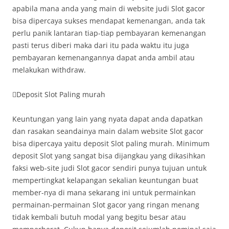
apabila mana anda yang main di website judi Slot gacor
bisa dipercaya sukses mendapat kemenangan, anda tak
perlu panik lantaran tiap-tiap pembayaran kemenangan
pasti terus diberi maka dari itu pada waktu itu juga
pembayaran kemenangannya dapat anda ambil atau
melakukan withdraw.
Deposit Slot Paling murah
Keuntungan yang lain yang nyata dapat anda dapatkan
dan rasakan seandainya main dalam website Slot gacor
bisa dipercaya yaitu deposit Slot paling murah. Minimum
deposit Slot yang sangat bisa dijangkau yang dikasihkan
faksi web-site judi Slot gacor sendiri punya tujuan untuk
mempertingkat kelapangan sekalian keuntungan buat
member-nya di mana sekarang ini untuk permainkan
permainan-permainan Slot gacor yang ringan menang
tidak kembali butuh modal yang begitu besar atau