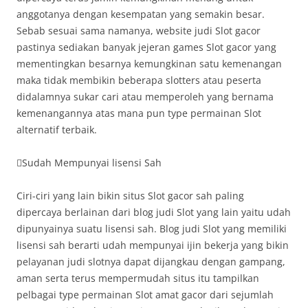
anggotanya dengan kesempatan yang semakin besar.
Sebab sesuai sama namanya, website judi Slot gacor
pastinya sediakan banyak jejeran games Slot gacor yang
mementingkan besarnya kemungkinan satu kemenangan
maka tidak membikin beberapa slotters atau peserta
didalamnya sukar cari atau memperoleh yang bernama
kemenangannya atas mana pun type permainan Slot
alternatif terbaik.
Sudah Mempunyai lisensi Sah
Ciri-ciri yang lain bikin situs Slot gacor sah paling
dipercaya berlainan dari blog judi Slot yang lain yaitu udah
dipunyainya suatu lisensi sah. Blog judi Slot yang memiliki
lisensi sah berarti udah mempunyai ijin bekerja yang bikin
pelayanan judi slotnya dapat dijangkau dengan gampang,
aman serta terus mempermudah situs itu tampilkan
pelbagai type permainan Slot amat gacor dari sejumlah