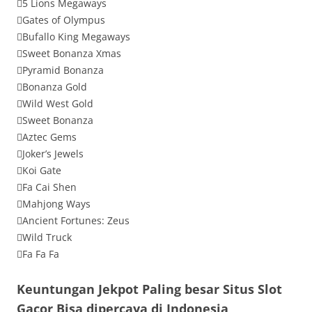
5 Lions Megaways
Gates of Olympus
Bufallo King Megaways
Sweet Bonanza Xmas
Pyramid Bonanza
Bonanza Gold
Wild West Gold
Sweet Bonanza
Aztec Gems
Joker’s Jewels
Koi Gate
Fa Cai Shen
Mahjong Ways
Ancient Fortunes: Zeus
Wild Truck
Fa Fa Fa
Keuntungan Jekpot Paling besar Situs Slot
Gacor Bisa dipercaya di Indonesia