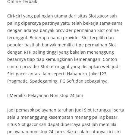
Online Terbaik
Ciri-ciri yang palinglah utama dari situs Slot gacor sah
paling dipercaya pastinya yaitu telah bekerja sama-sama
dengan adanya banyak provider permainan Slot online
terunggul. Beberapa nama provider Slot terpilih dan
populer pastilah banyak memiliki tipe permainan Slot
dengan RTP paling tinggi yang bakalan menanggung
besarnya tiap-tiap kemungkinan kemenangan. Contoh-
contoh provider Slot terunggul yang disiapkan web judi
Slot gacor antara lain seperti Habanero, Joker123,
Pragmatic, Spadegaming, PG Soft dan sebagainya.
Memiliki Pelayanan Non stop 24 Jam
Jadi pemasok pelayanan taruhan judi Slot terunggul serta
selalu menanggung kesempatan menang paling besar,
situs Slot gacor sah dapat dipercaya pastilah memiliki
pelayanan non stop 24 jam selaku salah satunya ciri-ciri