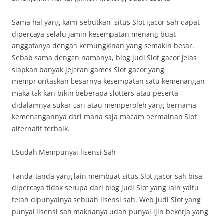
Sama hal yang kami sebutkan, situs Slot gacor sah dapat
dipercaya selalu jamin kesempatan menang buat
anggotanya dengan kemungkinan yang semakin besar.
Sebab sama dengan namanya, blog judi Slot gacor jelas
siapkan banyak jejeran games Slot gacor yang
memprioritaskan besarnya kesempatan satu kemenangan
maka tak kan bikin beberapa slotters atau peserta
didalamnya sukar cari atau memperoleh yang bernama
kemenangannya dari mana saja macam permainan Slot
alternatif terbaik.
Sudah Mempunyai lisensi Sah
Tanda-tanda yang lain membuat situs Slot gacor sah bisa
dipercaya tidak serupa dari blog judi Slot yang lain yaitu
telah dipunyainya sebuah lisensi sah. Web judi Slot yang
punyai lisensi sah maknanya udah punyai ijin bekerja yang