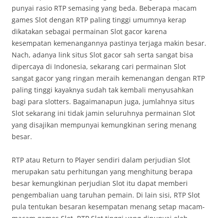
punyai rasio RTP semasing yang beda. Beberapa macam
games Slot dengan RTP paling tinggi umumnya kerap
dikatakan sebagai permainan Slot gacor karena
kesempatan kemenangannya pastinya terjaga makin besar.
Nach, adanya link situs Slot gacor sah serta sangat bisa
dipercaya di Indonesia, sekarang cari permainan Slot
sangat gacor yang ringan meraih kemenangan dengan RTP
paling tinggi kayaknya sudah tak kembali menyusahkan
bagi para slotters. Bagaimanapun juga, jumlahnya situs
Slot sekarang ini tidak jamin seluruhnya permainan Slot
yang disajikan mempunyai kemungkinan sering menang
besar.
RTP atau Return to Player sendiri dalam perjudian Slot
merupakan satu perhitungan yang menghitung berapa
besar kemungkinan perjudian Slot itu dapat memberi
pengembalian uang taruhan pemain. Di lain sisi, RTP Slot
pula tentukan besaran kesempatan menang setap macam-