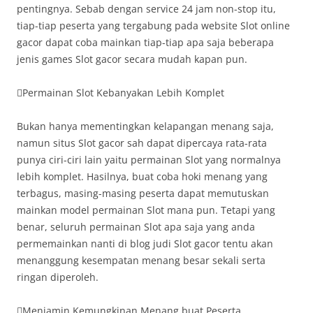
pentingnya. Sebab dengan service 24 jam non-stop itu,
tiap-tiap peserta yang tergabung pada website Slot online
gacor dapat coba mainkan tiap-tiap apa saja beberapa
jenis games Slot gacor secara mudah kapan pun.
Permainan Slot Kebanyakan Lebih Komplet
Bukan hanya mementingkan kelapangan menang saja,
namun situs Slot gacor sah dapat dipercaya rata-rata
punya ciri-ciri lain yaitu permainan Slot yang normalnya
lebih komplet. Hasilnya, buat coba hoki menang yang
terbagus, masing-masing peserta dapat memutuskan
mainkan model permainan Slot mana pun. Tetapi yang
benar, seluruh permainan Slot apa saja yang anda
permemainkan nanti di blog judi Slot gacor tentu akan
menanggung kesempatan menang besar sekali serta
ringan diperoleh.
Menjamin Kemungkinan Menang buat Peserta