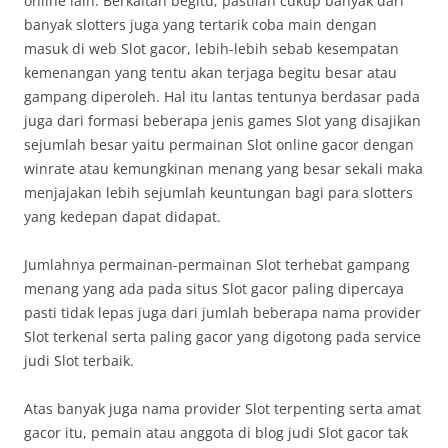
online lain. Berkaitan begitu, pastilah cukup banyak dari
banyak slotters juga yang tertarik coba main dengan
masuk di web Slot gacor, lebih-lebih sebab kesempatan
kemenangan yang tentu akan terjaga begitu besar atau
gampang diperoleh. Hal itu lantas tentunya berdasar pada
juga dari formasi beberapa jenis games Slot yang disajikan
sejumlah besar yaitu permainan Slot online gacor dengan
winrate atau kemungkinan menang yang besar sekali maka
menjajakan lebih sejumlah keuntungan bagi para slotters
yang kedepan dapat didapat.
Jumlahnya permainan-permainan Slot terhebat gampang
menang yang ada pada situs Slot gacor paling dipercaya
pasti tidak lepas juga dari jumlah beberapa nama provider
Slot terkenal serta paling gacor yang digotong pada service
judi Slot terbaik.
Atas banyak juga nama provider Slot terpenting serta amat
gacor itu, pemain atau anggota di blog judi Slot gacor tak