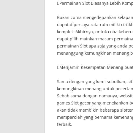
Permainan Slot Biasanya Lebih Komp
Bukan cuma mengedepankan kelapangan
dapat dipercaya rata-rata miliki ciri-
komplet. Akhirnya, untuk coba kebe
dapat pilih mainkan macam permainan
permainan Slot apa saja yang anda per
menanggung kemungkinan menang beg
Menjamin Kesempatan Menang buat
Sama dengan yang kami sebutkan, situ
kemungkinan menang untuk pesertan
Sebab sama dengan namanya, website j
games Slot gacor yang menekankan b
akan tidak membikin beberapa slotter
memperoleh yang bernama kemenangan
terbaik.