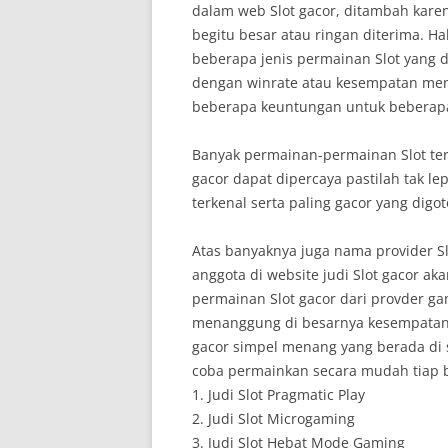
dalam web Slot gacor, ditambah kar
begitu besar atau ringan diterima. Hal
beberapa jenis permainan Slot yang d
dengan winrate atau kesempatan mena
beberapa keuntungan untuk beberapa 
Banyak permainan-permainan Slot te
gacor dapat dipercaya pastilah tak l
terkenal serta paling gacor yang digot
Atas banyaknya juga nama provider Slo
anggota di website judi Slot gacor a
permainan Slot gacor dari provder g
menanggung di besarnya kesempatan
gacor simpel menang yang berada di s
coba permainkan secara mudah tiap b
1. Judi Slot Pragmatic Play
2. Judi Slot Microgaming
3. Judi Slot Hebat Mode Gaming