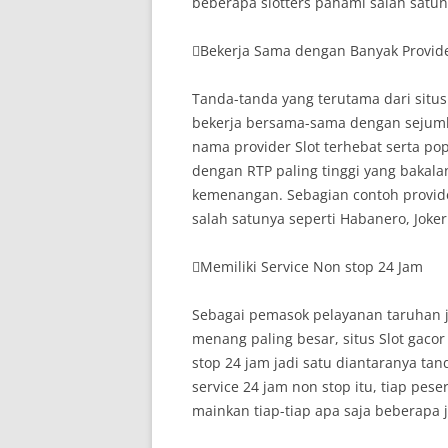
beberapa slotters pahami salah satun
Bekerja Sama dengan Banyak Provide
Tanda-tanda yang terutama dari situs
bekerja bersama-sama dengan sejumla
nama provider Slot terhebat serta po
dengan RTP paling tinggi yang bakal
kemenangan. Sebagian contoh provider
salah satunya seperti Habanero, Joke
Memiliki Service Non stop 24 Jam
Sebagai pemasok pelayanan taruhan j
menang paling besar, situs Slot gacor
stop 24 jam jadi satu diantaranya t
service 24 jam non stop itu, tiap pes
mainkan tiap-tiap apa saja beberapa 