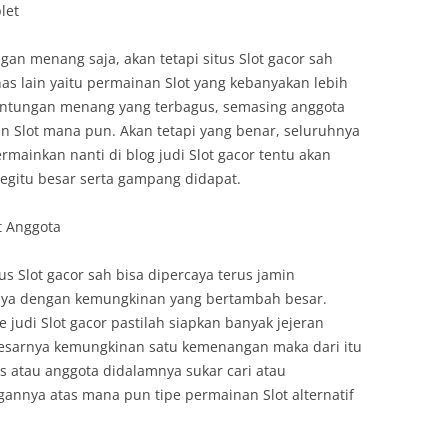
let
 menang saja, akan tetapi situs Slot gacor sah
khas lain yaitu permainan Slot yang kebanyakan lebih
runtungan menang yang terbagus, semasing anggota
 Slot mana pun. Akan tetapi yang benar, seluruhnya
mainkan nanti di blog judi Slot gacor tentu akan
itu besar serta gampang didapat.
 Anggota
s Slot gacor sah bisa dipercaya terus jamin
ya dengan kemungkinan yang bertambah besar.
udi Slot gacor pastilah siapkan banyak jejeran
esarnya kemungkinan satu kemenangan maka dari itu
s atau anggota didalamnya sukar cari atau
nya atas mana pun tipe permainan Slot alternatif