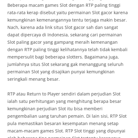
Beberapa macam games Slot dengan RTP paling tinggi
rata-rata kerap disebut yaitu permainan Slot gacor karena
kemungkinan kemenangannya tentu terjaga makin besar.
Nach, karena ada link situs Slot gacor sah dan sangat
dapat dipercaya di Indonesia, sekarang cari permainan
Slot paling gacor yang gampang meraih kemenangan
dengan RTP paling tinggi kelihatannya telah tidak kembali
mempersulit bagi beberapa slotters. Bagaimana juga,
jumlahnya situs Slot sekarang gak menanggung seluruh
permainan Slot yang disajikan punyai kemungkinan
seringkali menang besar.
RTP atau Return to Player sendiri dalam perjudian Slot
ialah satu perhitungan yang menghitung berapa besar
kemungkinan perjudian Slot itu bisa memberi
pengembalian uang taruhan pemain. Di lain sisi, RTP Slot
pula memastikan besaran kesempatan menang setap
macam-macam games Slot. RTP Slot tinggi yang dipunyai