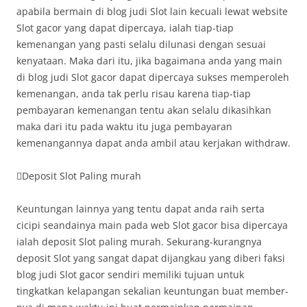
apabila bermain di blog judi Slot lain kecuali lewat website
Slot gacor yang dapat dipercaya, ialah tiap-tiap
kemenangan yang pasti selalu dilunasi dengan sesuai
kenyataan. Maka dari itu, jika bagaimana anda yang main
di blog judi Slot gacor dapat dipercaya sukses memperoleh
kemenangan, anda tak perlu risau karena tiap-tiap
pembayaran kemenangan tentu akan selalu dikasihkan
maka dari itu pada waktu itu juga pembayaran
kemenangannya dapat anda ambil atau kerjakan withdraw.
Deposit Slot Paling murah
Keuntungan lainnya yang tentu dapat anda raih serta
cicipi seandainya main pada web Slot gacor bisa dipercaya
ialah deposit Slot paling murah. Sekurang-kurangnya
deposit Slot yang sangat dapat dijangkau yang diberi faksi
blog judi Slot gacor sendiri memiliki tujuan untuk
tingkatkan kelapangan sekalian keuntungan buat member-