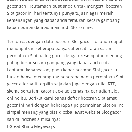
gacor sah. Keutamaan buat anda untuk mengerti bocoran
Slot gacor ini hari tentunya punya tujuan agar meraih
kemenangan yang dapat anda temukan secara gampang
kapan pun anda mau main judi Slot online.
Tentunya, dengan data bocoran Slot gacor itu, anda dapat
mendapatkan seberapa banyak alternatif atau saran
permainan Slot paling gacor dengan kesempatan menang
paling besar secara gampang yang dapat anda coba.
Lantaran kebanyakan, pada kabar bocoran Slot gacor itu
bukan hanya menampung beberapa nama permainan Slot
gacor alternatif terpilih saja dan juga dengan nilai RTP,
skema serta jam gacor tiap-tiap semasing perjudian Slot
online itu. Berikut kami bahas daftar bocoran Slot amat
gacor ini hari dengan beberapa tipe permainan Slot online
simpel menang yang bisa dicoba lewat website Slot gacor
sah di Indonesia misalnya:
Great Rhino Megaways