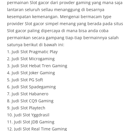
permainan Slot gacor dari provder gaming yang mana saja
lantaran seluruh sellau menanggung di besarnya
kesempatan kemenangan. Mengenai bermacam type
provider Slot gacor simpel menang yang berada pada situs
Slot gacor paling dipercaya di mana bisa anda coba
permainkan secara gampang tiap-tiap bermainnya salah
satunya berikut di bawah ini:
1. Judi Slot Pragmatic Play
2. Judi Slot Microgaming
3. Judi Slot Hebat Tren Gaming
4. Judi Slot Joker Gaming
5. Judi Slot PG Soft
6. Judi Slot Spadegaming
7. Judi Slot Habanero
8. Judi Slot CQ9 Gaming
9. Judi Slot Playtech
10. Judi Slot Yggdrasil
11. Judi Slot JDB Gaming
12. Judi Slot Real Time Gaming