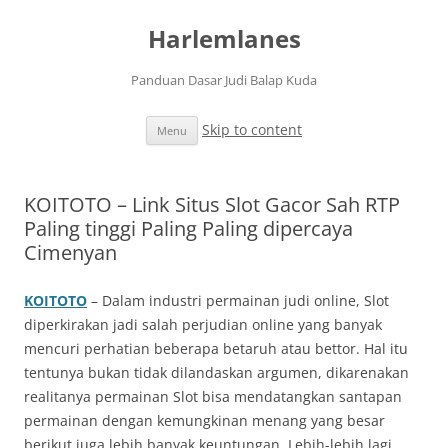
Harlemlanes
Panduan Dasar Judi Balap Kuda
Skip to content
Menu
KOITOTO – Link Situs Slot Gacor Sah RTP
Paling tinggi Paling Paling dipercaya
Cimenyan
KOITOTO
– Dalam industri permainan judi online, Slot
diperkirakan jadi salah perjudian online yang banyak
mencuri perhatian beberapa betaruh atau bettor. Hal itu
tentunya bukan tidak dilandaskan argumen, dikarenakan
realitanya permainan Slot bisa mendatangkan santapan
permainan dengan kemungkinan menang yang besar
berikut juga lebih banyak keuntungan. Lebih-lebih lagi