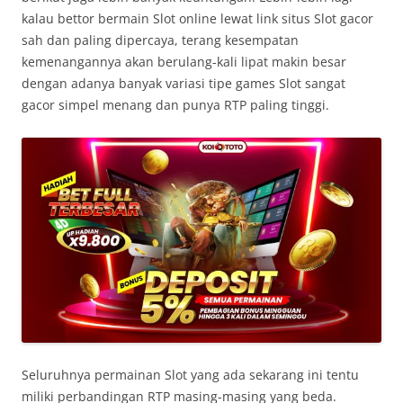
kalau bettor bermain Slot online lewat link situs Slot gacor
sah dan paling dipercaya, terang kesempatan
kemenangannya akan berulang-kali lipat makin besar
dengan adanya banyak variasi tipe games Slot sangat
gacor simpel menang dan punya RTP paling tinggi.
Seluruhnya permainan Slot yang ada sekarang ini tentu
miliki perbandingan RTP masing-masing yang beda.