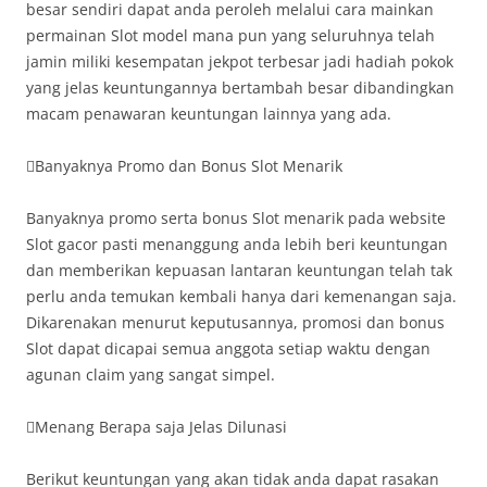
besar sendiri dapat anda peroleh melalui cara mainkan
permainan Slot model mana pun yang seluruhnya telah
jamin miliki kesempatan jekpot terbesar jadi hadiah pokok
yang jelas keuntungannya bertambah besar dibandingkan
macam penawaran keuntungan lainnya yang ada.
Banyaknya Promo dan Bonus Slot Menarik
Banyaknya promo serta bonus Slot menarik pada website
Slot gacor pasti menanggung anda lebih beri keuntungan
dan memberikan kepuasan lantaran keuntungan telah tak
perlu anda temukan kembali hanya dari kemenangan saja.
Dikarenakan menurut keputusannya, promosi dan bonus
Slot dapat dicapai semua anggota setiap waktu dengan
agunan claim yang sangat simpel.
Menang Berapa saja Jelas Dilunasi
Berikut keuntungan yang akan tidak anda dapat rasakan