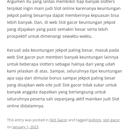
Argumen itu yang lantas membikin tiap banyak slotters
terpikat ingin main judi Slot online karenanya keuntungan
jekpot paling besarnya dapat memberinya kepuasan bisa
lebih banyak. Dan, di web Slot gacor keuntungan jekpot
yang dijajakan yang pasti semakin besar serta lebih
prospektif untuk dimenangi sewaktu-waktu.
Kecuali ada keuntungan jekpot paling besar, masuk pada
web Slot gacor pun memberi banyak keuntungan lainnya
untuk beberapa slotters sebagai halnya dari yang udah
kami jelaskan di atas. Sampai, seluruhnya tipe keuntungan
apa saja dari dimulai bonus sampai jekpot paling besar
yang disajikan web-site judi Slot gacor tidak sukar untuk
banyak anggota dapatkan yang berlangsung untuk
seluruhnya peserta sah sepanjang aktif mainkan judi Slot
online didalamnya.
This entry was posted in
Slot Gacor
and tagged
koitoto
,
slot gacor
on
January 1, 2023
.