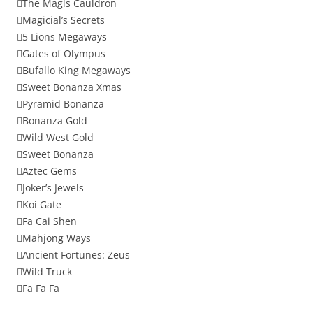
The Magis Cauldron
Magicial’s Secrets
5 Lions Megaways
Gates of Olympus
Bufallo King Megaways
Sweet Bonanza Xmas
Pyramid Bonanza
Bonanza Gold
Wild West Gold
Sweet Bonanza
Aztec Gems
Joker’s Jewels
Koi Gate
Fa Cai Shen
Mahjong Ways
Ancient Fortunes: Zeus
Wild Truck
Fa Fa Fa