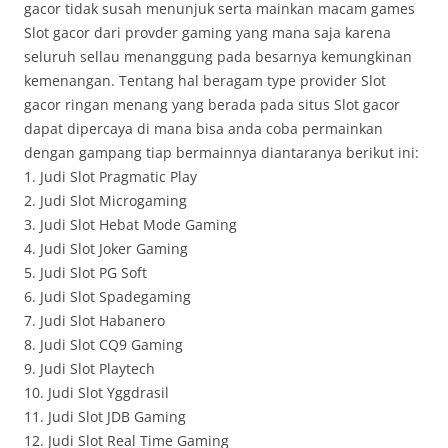
gacor tidak susah menunjuk serta mainkan macam games
Slot gacor dari provder gaming yang mana saja karena
seluruh sellau menanggung pada besarnya kemungkinan
kemenangan. Tentang hal beragam type provider Slot
gacor ringan menang yang berada pada situs Slot gacor
dapat dipercaya di mana bisa anda coba permainkan
dengan gampang tiap bermainnya diantaranya berikut ini:
1. Judi Slot Pragmatic Play
2. Judi Slot Microgaming
3. Judi Slot Hebat Mode Gaming
4. Judi Slot Joker Gaming
5. Judi Slot PG Soft
6. Judi Slot Spadegaming
7. Judi Slot Habanero
8. Judi Slot CQ9 Gaming
9. Judi Slot Playtech
10. Judi Slot Yggdrasil
11. Judi Slot JDB Gaming
12. Judi Slot Real Time Gaming