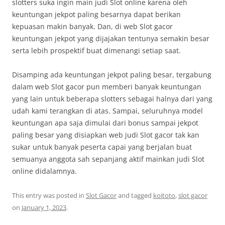
slotters suka ingin main judi Slot online karena oleh
keuntungan jekpot paling besarnya dapat berikan
kepuasan makin banyak. Dan, di web Slot gacor
keuntungan jekpot yang dijajakan tentunya semakin besar
serta lebih prospektif buat dimenangi setiap saat.
Disamping ada keuntungan jekpot paling besar, tergabung
dalam web Slot gacor pun memberi banyak keuntungan
yang lain untuk beberapa slotters sebagai halnya dari yang
udah kami terangkan di atas. Sampai, seluruhnya model
keuntungan apa saja dimulai dari bonus sampai jekpot
paling besar yang disiapkan web judi Slot gacor tak kan
sukar untuk banyak peserta capai yang berjalan buat
semuanya anggota sah sepanjang aktif mainkan judi Slot
online didalamnya.
This entry was posted in
Slot Gacor
and tagged
koitoto
,
slot gacor
on
January 1, 2023
.