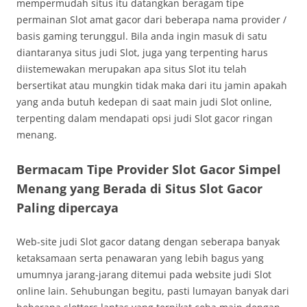
mempermudah situs itu datangkan beragam tipe
permainan Slot amat gacor dari beberapa nama provider /
basis gaming terunggul. Bila anda ingin masuk di satu
diantaranya situs judi Slot, juga yang terpenting harus
diistemewakan merupakan apa situs Slot itu telah
bersertikat atau mungkin tidak maka dari itu jamin apakah
yang anda butuh kedepan di saat main judi Slot online,
terpenting dalam mendapati opsi judi Slot gacor ringan
menang.
Bermacam Tipe Provider Slot Gacor Simpel
Menang yang Berada di Situs Slot Gacor
Paling dipercaya
Web-site judi Slot gacor datang dengan seberapa banyak
ketaksamaan serta penawaran yang lebih bagus yang
umumnya jarang-jarang ditemui pada website judi Slot
online lain. Sehubungan begitu, pasti lumayan banyak dari