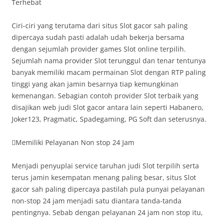
Terhebat
Ciri-ciri yang terutama dari situs Slot gacor sah paling
dipercaya sudah pasti adalah udah bekerja bersama
dengan sejumlah provider games Slot online terpilih.
Sejumlah nama provider Slot terunggul dan tenar tentunya
banyak memiliki macam permainan Slot dengan RTP paling
tinggi yang akan jamin besarnya tiap kemungkinan
kemenangan. Sebagian contoh provider Slot terbaik yang
disajikan web judi Slot gacor antara lain seperti Habanero,
Joker123, Pragmatic, Spadegaming, PG Soft dan seterusnya.
Memiliki Pelayanan Non stop 24 Jam
Menjadi penyuplai service taruhan judi Slot terpilih serta
terus jamin kesempatan menang paling besar, situs Slot
gacor sah paling dipercaya pastilah pula punyai pelayanan
non-stop 24 jam menjadi satu diantara tanda-tanda
pentingnya. Sebab dengan pelayanan 24 jam non stop itu,