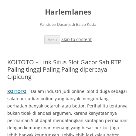
Harlemlanes
Panduan Dasar Judi Balap Kuda
Skip to content
Menu
KOITOTO – Link Situs Slot Gacor Sah RTP
Paling tinggi Paling Paling dipercaya
Cipicung
KOITOTO
– Dalam industri judi online, Slot diduga sebagai
salah perjudian online yang banyak mengundang
perhatian banyak betaruh atau bettor. Perihal itu tentunya
bukan tidak dilandasi argumen, karena kenyataannya
permainan Slot dapat mendatangkan santapan permainan
dengan kemungkinan menang yang besar berikut juga
lebih banyak keuntungan. Lebih-lebih lagi kalau bettor