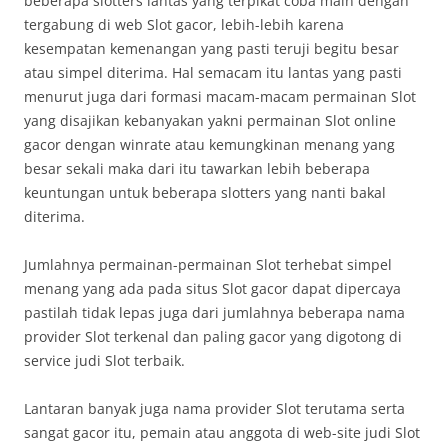
beberapa slotters lantas yang terpikat coba main dengan
tergabung di web Slot gacor, lebih-lebih karena
kesempatan kemenangan yang pasti teruji begitu besar
atau simpel diterima. Hal semacam itu lantas yang pasti
menurut juga dari formasi macam-macam permainan Slot
yang disajikan kebanyakan yakni permainan Slot online
gacor dengan winrate atau kemungkinan menang yang
besar sekali maka dari itu tawarkan lebih beberapa
keuntungan untuk beberapa slotters yang nanti bakal
diterima.
Jumlahnya permainan-permainan Slot terhebat simpel
menang yang ada pada situs Slot gacor dapat dipercaya
pastilah tidak lepas juga dari jumlahnya beberapa nama
provider Slot terkenal dan paling gacor yang digotong di
service judi Slot terbaik.
Lantaran banyak juga nama provider Slot terutama serta
sangat gacor itu, pemain atau anggota di web-site judi Slot