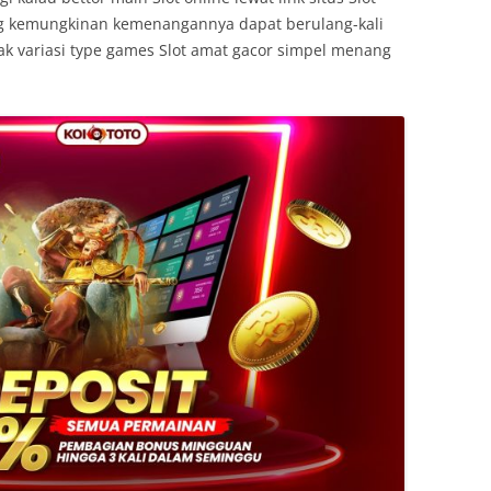
ng kemungkinan kemenangannya dapat berulang-kali
ak variasi type games Slot amat gacor simpel menang