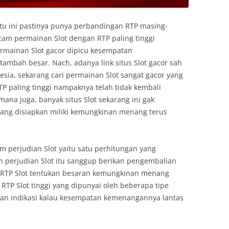
tu ini pastinya punya perbandingan RTP masing-
am permainan Slot dengan RTP paling tinggi
rmainan Slot gacor dipicu kesempatan
ambah besar. Nach, adanya link situs Slot gacor sah
esia, sekarang cari permainan Slot sangat gacor yang
 paling tinggi nampaknya telah tidak kembali
mana juga, banyak situs Slot sekarang ini gak
ng disiapkan miliki kemungkinan menang terus
am perjudian Slot yaitu satu perhitungan yang
 perjudian Slot itu sanggup berikan pengembalian
a, RTP Slot tentukan besaran kemungkinan menang
TP Slot tinggi yang dipunyai oleh beberapa tipe
kan indikasi kalau kesempatan kemenangannya lantas