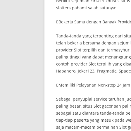
Berikut sejumlah ciri-ciri khusus sit
slotters pahami salah satunya:
Bekerja Sama dengan Banyak Provide
Tanda-tanda yang terpenting dari sit
telah bekerja bersama dengan sejumla
provider Slot terpilih dan termasyhu
paling tinggi yang dapat menanggun
contoh provider Slot terpilih yang disa
Habanero, Joker123, Pragmatic, Spade
Memiliki Pelayanan Non-stop 24 Jam
Sebagai penyuplai service taruhan ju
paling besar, situs Slot gacor sah pal
sebagai satu diantara tanda-tanda pe
tiap-tiap peserta yang masuk pada we
saja macam-macam permainan Slot g