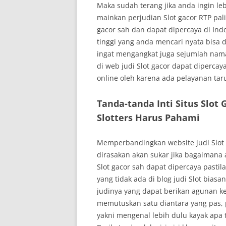
Maka sudah terang jika anda ingin le
mainkan perjudian Slot gacor RTP pali
gacor sah dan dapat dipercaya di Ind
tinggi yang anda mencari nyata bisa de
ingat mengangkat juga sejumlah nama
di web judi Slot gacor dapat diperca
online oleh karena ada pelayanan tar
Tanda-tanda Inti Situs Slot
Slotters Harus Pahami
Memperbandingkan website judi Slot 
dirasakan akan sukar jika bagaimana an
Slot gacor sah dapat dipercaya pasti
yang tidak ada di blog judi Slot bia
judinya yang dapat berikan agunan k
memutuskan satu diantara yang pas, p
yakni mengenal lebih dulu kayak apa t