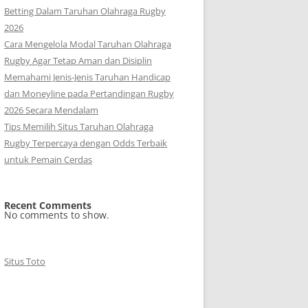
Betting Dalam Taruhan Olahraga Rugby
2026
Cara Mengelola Modal Taruhan Olahraga
Rugby Agar Tetap Aman dan Disiplin
Memahami Jenis-Jenis Taruhan Handicap
dan Moneyline pada Pertandingan Rugby
2026 Secara Mendalam
Tips Memilih Situs Taruhan Olahraga
Rugby Terpercaya dengan Odds Terbaik
untuk Pemain Cerdas
Recent Comments
No comments to show.
Situs Toto