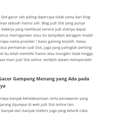
Slot gacor sah paling dipercaya tidak sama dari blog
inya sebuah lisensi sah. Blog judi Slot yang punya
n bekerja yang membuat service judi slotnya dapat
terus meringankan situs itu tampilkan beragam model
rapa nama provider / basis gaming terpilih. Kalau
itus permainan judi Slot, juga yang palinglah penting
ot itu telah memiliki lisensi atau mungkin tidak hingga
aat main judi Slot online, terlebih dalam memperoleh
t Gacor Gampang Menang yang Ada pada
aya
berapa banyak ketidaksamaan serta penawaran yang
jarang dijumpai di web judi Slot online lain.
banyak dari banyak slotters juga yang ketarik coba