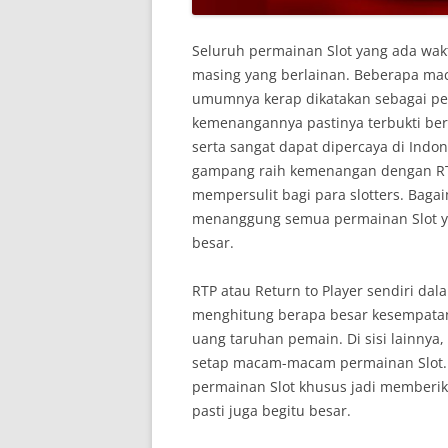
Seluruh permainan Slot yang ada wak
masing yang berlainan. Beberapa mac
umumnya kerap dikatakan sebagai pe
kemenangannya pastinya terbukti bert
serta sangat dapat dipercaya di Indon
gampang raih kemenangan dengan RTP
mempersulit bagi para slotters. Bagai
menanggung semua permainan Slot ya
besar.
RTP atau Return to Player sendiri dal
menghitung berapa besar kesempatan
uang taruhan pemain. Di sisi lainny
setap macam-macam permainan Slot. R
permainan Slot khusus jadi memberi
pasti juga begitu besar.