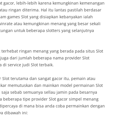
ot gacor, lebih-lebih karena kemungkinan kemenangan
tau ringan diterima. Hal itu lantas pastilah berdasar
am games Slot yang disiapkan kebanyakan ialah
winrate atau kemungkinan menang yang besar sekali
tungan untuk beberapa slotters yang selanjutnya
terhebat ringan menang yang berada pada situs Slot
s juga dari jumlah beberapa nama provider Slot
i service judi Slot terbaik.
Slot terutama dan sangat gacor itu, pemain atau
k sukar memutuskan dan mainkan model permainan Slot
 saja sebab semuanya sellau jamin pada besarnya
 beberapa tipe provider Slot gacor simpel menang
t dipercaya di mana bisa anda coba permainkan dengan
a dibawah ini: