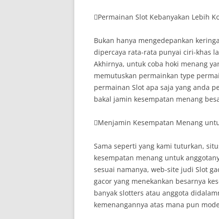
Permainan Slot Kebanyakan Lebih K
Bukan hanya mengedepankan keringana
dipercaya rata-rata punyai ciri-khas 
Akhirnya, untuk coba hoki menang ya
memutuskan permainkan type permaina
permainan Slot apa saja yang anda pe
bakal jamin kesempatan menang besar 
Menjamin Kesempatan Menang untu
Sama seperti yang kami tuturkan, sit
kesempatan menang untuk anggotany
sesuai namanya, web-site judi Slot g
gacor yang menekankan besarnya kes
banyak slotters atau anggota didala
kemenangannya atas mana pun model 