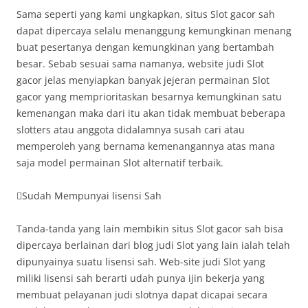
Sama seperti yang kami ungkapkan, situs Slot gacor sah
dapat dipercaya selalu menanggung kemungkinan menang
buat pesertanya dengan kemungkinan yang bertambah
besar. Sebab sesuai sama namanya, website judi Slot
gacor jelas menyiapkan banyak jejeran permainan Slot
gacor yang memprioritaskan besarnya kemungkinan satu
kemenangan maka dari itu akan tidak membuat beberapa
slotters atau anggota didalamnya susah cari atau
memperoleh yang bernama kemenangannya atas mana
saja model permainan Slot alternatif terbaik.
Sudah Mempunyai lisensi Sah
Tanda-tanda yang lain membikin situs Slot gacor sah bisa
dipercaya berlainan dari blog judi Slot yang lain ialah telah
dipunyainya suatu lisensi sah. Web-site judi Slot yang
miliki lisensi sah berarti udah punya ijin bekerja yang
membuat pelayanan judi slotnya dapat dicapai secara