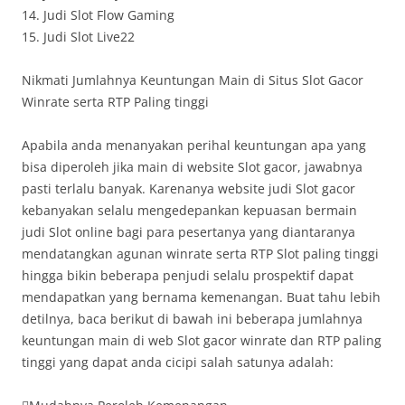
14. Judi Slot Flow Gaming
15. Judi Slot Live22
Nikmati Jumlahnya Keuntungan Main di Situs Slot Gacor
Winrate serta RTP Paling tinggi
Apabila anda menanyakan perihal keuntungan apa yang
bisa diperoleh jika main di website Slot gacor, jawabnya
pasti terlalu banyak. Karenanya website judi Slot gacor
kebanyakan selalu mengedepankan kepuasan bermain
judi Slot online bagi para pesertanya yang diantaranya
mendatangkan agunan winrate serta RTP Slot paling tinggi
hingga bikin beberapa penjudi selalu prospektif dapat
mendapatkan yang bernama kemenangan. Buat tahu lebih
detilnya, baca berikut di bawah ini beberapa jumlahnya
keuntungan main di web Slot gacor winrate dan RTP paling
tinggi yang dapat anda cicipi salah satunya adalah: