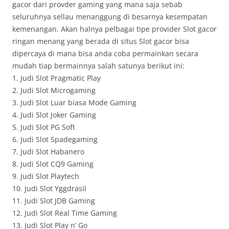
gacor dari provder gaming yang mana saja sebab
seluruhnya sellau menanggung di besarnya kesempatan
kemenangan. Akan halnya pelbagai tipe provider Slot gacor
ringan menang yang berada di situs Slot gacor bisa
dipercaya di mana bisa anda coba permainkan secara
mudah tiap bermainnya salah satunya berikut ini:
1. Judi Slot Pragmatic Play
2. Judi Slot Microgaming
3. Judi Slot Luar biasa Mode Gaming
4. Judi Slot Joker Gaming
5. Judi Slot PG Soft
6. Judi Slot Spadegaming
7. Judi Slot Habanero
8. Judi Slot CQ9 Gaming
9. Judi Slot Playtech
10. Judi Slot Yggdrasil
11. Judi Slot JDB Gaming
12. Judi Slot Real Time Gaming
13. Judi Slot Play n’ Go