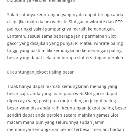
Mudahnya Peroleh Kemenangan
Salah satunya keuntungan yang nyata dapat terjaga anda
cicipi jika main dalam website Slot gacor winrate dan RTP
paling tinggi yakni gampangnya meraih kemenangan.
Lantaran, sesuai sama beberapa jenis permainan Slot
gacor yang disajikan yang punyai RTP atau winrate paling
tinggi yang pasti miliki kemungkinan kemenangan paling
besar yang dapat selalu beberapa slotters ringan peroleh.
Keuntungan Jekpot Paling besar
Tidak hanya dapat nikmati kemungkinan menang yang
besar saja, anda yang main pada web Slot gacor dapat
dipercaya yang pasti pula mujur dengan jekpot paling
besar yang bisa anda raih. Keuntungan jekpot paling besar
sendiri dapat anda peroleh secara mainkan games Slot
macam mana pun yang seluruhnya sudah jamin
mempunyai kemungkinan jekpot terbesar menjadi hadiah