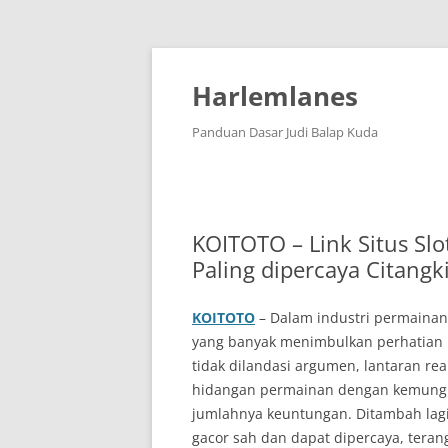
Harlemlanes
Panduan Dasar Judi Balap Kuda
KOITOTO – Link Situs Slo
Paling dipercaya Citangki
KOITOTO
– Dalam industri permainan j
yang banyak menimbulkan perhatian b
tidak dilandasi argumen, lantaran r
hidangan permainan dengan kemungk
jumlahnya keuntungan. Ditambah lagi k
gacor sah dan dapat dipercaya, ter