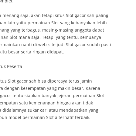
omplet
enang saja, akan tetapi situs Slot gacor sah paling
an lain yaitu permainan Slot yang kebanyakan lebih
enang yang terbagus, masing-masing anggota dapat
an Slot mana saja. Tetapi yang tentu, semuanya
mainkan nanti di web-site judi Slot gacor sudah pasti
tu besar serta ringan didapat.
uk Peserta
us Slot gacor sah bisa dipercaya terus jamin
 dengan kesempatan yang makin besar. Karena
gacor tentu siapkan banyak jejeran permainan Slot
empatan satu kemenangan hingga akan tidak
a didalamnya sukar cari atau mendapatkan yang
 model permainan Slot alternatif terbaik.