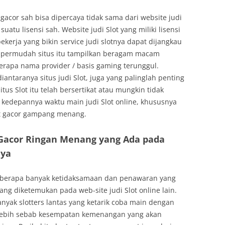
 gacor sah bisa dipercaya tidak sama dari website judi
suatu lisensi sah. Website judi Slot yang miliki lisensi
erja yang bikin service judi slotnya dapat dijangkau
mpermudah situs itu tampilkan beragam macam
erapa nama provider / basis gaming terunggul.
antaranya situs judi Slot, juga yang palinglah penting
us Slot itu telah bersertikat atau mungkin tidak
 kedepannya waktu main judi Slot online, khususnya
ot gacor gampang menang.
 Gacor Ringan Menang yang Ada pada
aya
seberapa banyak ketidaksamaan dan penawaran yang
arang diketemukan pada web-site judi Slot online lain.
banyak slotters lantas yang ketarik coba main dengan
, lebih sebab kesempatan kemenangan yang akan