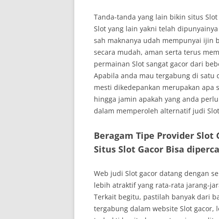
Tanda-tanda yang lain bikin situs Slot
Slot yang lain yakni telah dipunyainya 
sah maknanya udah mempunyai ijin bek
secara mudah, aman serta terus me
permainan Slot sangat gacor dari beb
Apabila anda mau tergabung di satu di
mesti dikedepankan merupakan apa sit
hingga jamin apakah yang anda perlu
dalam memperoleh alternatif judi Sl
Beragam Tipe Provider Slot
Situs Slot Gacor Bisa diperc
Web judi Slot gacor datang dengan 
lebih atraktif yang rata-rata jarang-j
Terkait begitu, pastilah banyak dari 
tergabung dalam website Slot gacor