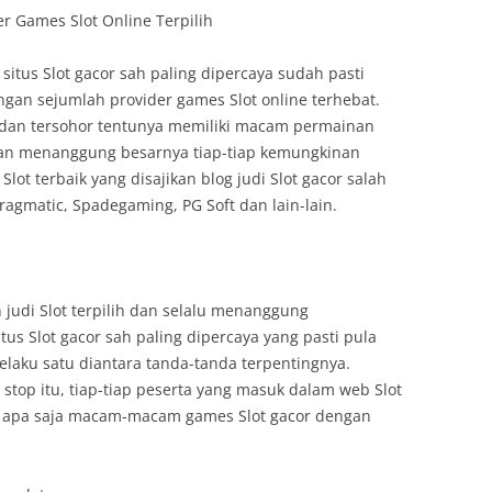
r Games Slot Online Terpilih
situs Slot gacor sah paling dipercaya sudah pasti
gan sejumlah provider games Slot online terhebat.
h dan tersohor tentunya memiliki macam permainan
akan menanggung besarnya tiap-tiap kemungkinan
ot terbaik yang disajikan blog judi Slot gacor salah
ragmatic, Spadegaming, PG Soft dan lain-lain.
judi Slot terpilih dan selalu menanggung
us Slot gacor sah paling dipercaya yang pasti pula
elaku satu diantara tanda-tanda terpentingnya.
top itu, tiap-tiap peserta yang masuk dalam web Slot
ap apa saja macam-macam games Slot gacor dengan