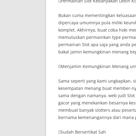
Permainan Slot Kebanyakan Lebih K
Bukan cuma mementingkan keluasaan m
dipercaya umumnya pula miliki keunik
komplet. Akhirnya, buat coba hoki m
memutuskan permainkan type permain
permainan Slot apa saja yang anda per
bakal jamin kemungkinan menang begi
Menjamin Kemungkinan Menang unt
Sama seperti yang kami ungkapkan, sit
kesempatan menang buat member-nya
sama dengan namanya, web judi Slot 
gacor yang menekankan besarnya kes
membuat banyak slotters atau pesert
bernama kemenangannya dari mana pun
Sudah Bersertikat Sah