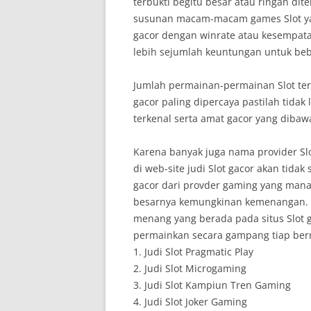
terbukti begitu besar atau ringan dite
susunan macam-macam games Slot yang
gacor dengan winrate atau kesempata
lebih sejumlah keuntungan untuk beb
Jumlah permainan-permainan Slot te
gacor paling dipercaya pastilah tidak
terkenal serta amat gacor yang dibawa
Karena banyak juga nama provider Slo
di web-site judi Slot gacor akan tid
gacor dari provder gaming yang man
besarnya kemungkinan kemenangan. M
menang yang berada pada situs Slot 
permainkan secara gampang tiap ber
1. Judi Slot Pragmatic Play
2. Judi Slot Microgaming
3. Judi Slot Kampiun Tren Gaming
4. Judi Slot Joker Gaming