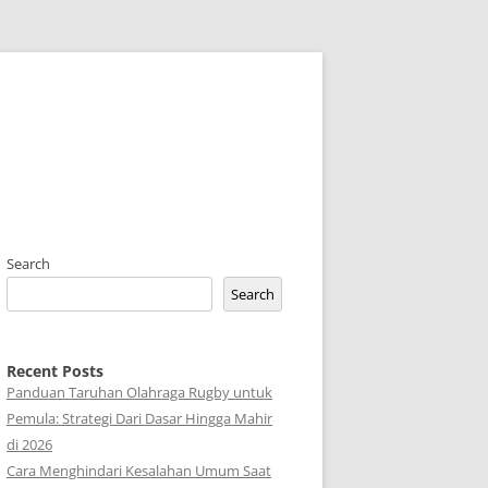
Search
Search
Recent Posts
Panduan Taruhan Olahraga Rugby untuk
Pemula: Strategi Dari Dasar Hingga Mahir
di 2026
Cara Menghindari Kesalahan Umum Saat