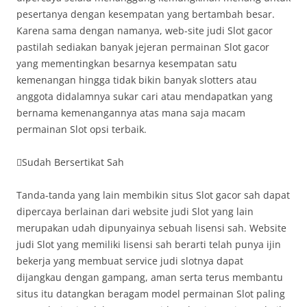
pesertanya dengan kesempatan yang bertambah besar.
Karena sama dengan namanya, web-site judi Slot gacor
pastilah sediakan banyak jejeran permainan Slot gacor
yang mementingkan besarnya kesempatan satu
kemenangan hingga tidak bikin banyak slotters atau
anggota didalamnya sukar cari atau mendapatkan yang
bernama kemenangannya atas mana saja macam
permainan Slot opsi terbaik.
Sudah Bersertikat Sah
Tanda-tanda yang lain membikin situs Slot gacor sah dapat
dipercaya berlainan dari website judi Slot yang lain
merupakan udah dipunyainya sebuah lisensi sah. Website
judi Slot yang memiliki lisensi sah berarti telah punya ijin
bekerja yang membuat service judi slotnya dapat
dijangkau dengan gampang, aman serta terus membantu
situs itu datangkan beragam model permainan Slot paling