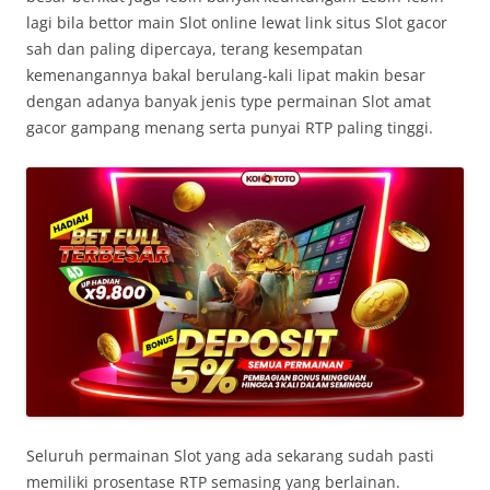
lagi bila bettor main Slot online lewat link situs Slot gacor
sah dan paling dipercaya, terang kesempatan
kemenangannya bakal berulang-kali lipat makin besar
dengan adanya banyak jenis type permainan Slot amat
gacor gampang menang serta punyai RTP paling tinggi.
Seluruh permainan Slot yang ada sekarang sudah pasti
memiliki prosentase RTP semasing yang berlainan.