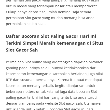
permainan Slot gacor yang gampang menang tidak akan
butuh modal yang terlampau besar atau memperberat.
Cukup hanya deposit sejumlah nominal saja semua
permainan Slot gacor yang mudah menang bisa anda
permainkan setiap saat.
Daftar Bocoran Slot Paling Gacor Hari Ini
Terkini Simpel Meraih kemenangan di Situs
Slot Gacor Sah
Permainan Slot online yang didatangkan tiap-tiap provider
gaming pada intinya selalu punyai ketidakcocokan dari
kesempatan kemenangan dikarenakan berlainan juga nilai
RTP dan susunan bermainnya. Karena itu, buat mendapat
kesempatan menang terbaik, begitu dianjurkan untuk
beberapa slotters untuk ketahui juga data bocoran Slot
paling gacor terkini ini hari yang tentu bisa anda turuti
dengan gampang pada website Slot gacor sah. Utamanya
untuk anda untuk ketahui bocoran Slot gacor ini hari