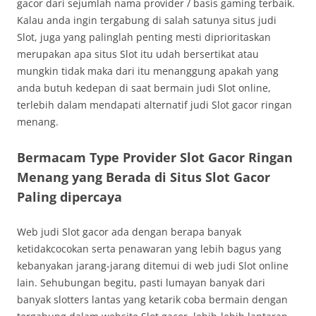
gacor dari sejumlah nama provider / basis gaming terbaik.
Kalau anda ingin tergabung di salah satunya situs judi
Slot, juga yang palinglah penting mesti diprioritaskan
merupakan apa situs Slot itu udah bersertikat atau
mungkin tidak maka dari itu menanggung apakah yang
anda butuh kedepan di saat bermain judi Slot online,
terlebih dalam mendapati alternatif judi Slot gacor ringan
menang.
Bermacam Type Provider Slot Gacor Ringan
Menang yang Berada di Situs Slot Gacor
Paling dipercaya
Web judi Slot gacor ada dengan berapa banyak
ketidakcocokan serta penawaran yang lebih bagus yang
kebanyakan jarang-jarang ditemui di web judi Slot online
lain. Sehubungan begitu, pasti lumayan banyak dari
banyak slotters lantas yang ketarik coba bermain dengan