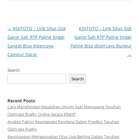
Post
←
KOITOTO – Link Situs Slot
KOITOTO – Link Situs Slot
navigation
Gacor Sah RTP Paling tinggi
Gacor Sah RTP Paling tinggi
Sangat Bisa dipercaya
Paling Bisa dipercaya Bungur
Campur Darat
→
Search
Search
Recent Posts
Cara Menghindari Kesalahan Umum Saat Memasang Taruhan
Olahraga Rugby Online Secara Efektif
Analisis Faktor Keunggulan Kandang Dalam Prediksi Taruhan
Olahraga Rugby
Keuntungan Menggunakan Fitur Live Betting Dalam Taruhan