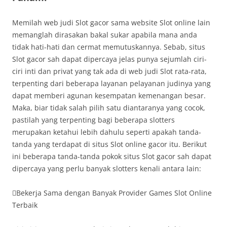
Memilah web judi Slot gacor sama website Slot online lain
memanglah dirasakan bakal sukar apabila mana anda
tidak hati-hati dan cermat memutuskannya. Sebab, situs
Slot gacor sah dapat dipercaya jelas punya sejumlah ciri-
ciri inti dan privat yang tak ada di web judi Slot rata-rata,
terpenting dari beberapa layanan pelayanan judinya yang
dapat memberi agunan kesempatan kemenangan besar.
Maka, biar tidak salah pilih satu diantaranya yang cocok,
pastilah yang terpenting bagi beberapa slotters
merupakan ketahui lebih dahulu seperti apakah tanda-
tanda yang terdapat di situs Slot online gacor itu. Berikut
ini beberapa tanda-tanda pokok situs Slot gacor sah dapat
dipercaya yang perlu banyak slotters kenali antara lain:
Bekerja Sama dengan Banyak Provider Games Slot Online
Terbaik