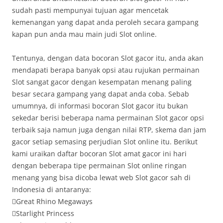
sudah pasti mempunyai tujuan agar mencetak
kemenangan yang dapat anda peroleh secara gampang
kapan pun anda mau main judi Slot online.
Tentunya, dengan data bocoran Slot gacor itu, anda akan
mendapati berapa banyak opsi atau rujukan permainan
Slot sangat gacor dengan kesempatan menang paling
besar secara gampang yang dapat anda coba. Sebab
umumnya, di informasi bocoran Slot gacor itu bukan
sekedar berisi beberapa nama permainan Slot gacor opsi
terbaik saja namun juga dengan nilai RTP, skema dan jam
gacor setiap semasing perjudian Slot online itu. Berikut
kami uraikan daftar bocoran Slot amat gacor ini hari
dengan beberapa tipe permainan Slot online ringan
menang yang bisa dicoba lewat web Slot gacor sah di
Indonesia di antaranya:
Great Rhino Megaways
Starlight Princess