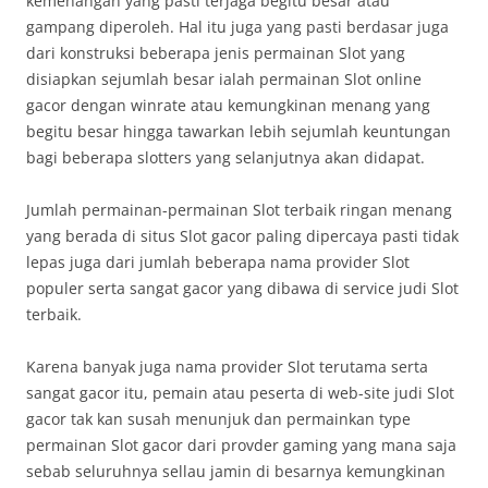
kemenangan yang pasti terjaga begitu besar atau
gampang diperoleh. Hal itu juga yang pasti berdasar juga
dari konstruksi beberapa jenis permainan Slot yang
disiapkan sejumlah besar ialah permainan Slot online
gacor dengan winrate atau kemungkinan menang yang
begitu besar hingga tawarkan lebih sejumlah keuntungan
bagi beberapa slotters yang selanjutnya akan didapat.
Jumlah permainan-permainan Slot terbaik ringan menang
yang berada di situs Slot gacor paling dipercaya pasti tidak
lepas juga dari jumlah beberapa nama provider Slot
populer serta sangat gacor yang dibawa di service judi Slot
terbaik.
Karena banyak juga nama provider Slot terutama serta
sangat gacor itu, pemain atau peserta di web-site judi Slot
gacor tak kan susah menunjuk dan permainkan type
permainan Slot gacor dari provder gaming yang mana saja
sebab seluruhnya sellau jamin di besarnya kemungkinan