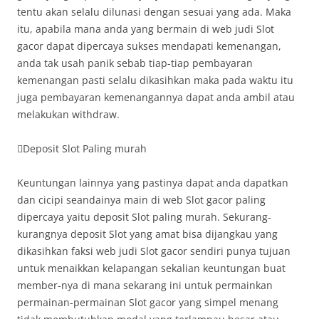
tentu akan selalu dilunasi dengan sesuai yang ada. Maka
itu, apabila mana anda yang bermain di web judi Slot
gacor dapat dipercaya sukses mendapati kemenangan,
anda tak usah panik sebab tiap-tiap pembayaran
kemenangan pasti selalu dikasihkan maka pada waktu itu
juga pembayaran kemenangannya dapat anda ambil atau
melakukan withdraw.
Deposit Slot Paling murah
Keuntungan lainnya yang pastinya dapat anda dapatkan
dan cicipi seandainya main di web Slot gacor paling
dipercaya yaitu deposit Slot paling murah. Sekurang-
kurangnya deposit Slot yang amat bisa dijangkau yang
dikasihkan faksi web judi Slot gacor sendiri punya tujuan
untuk menaikkan kelapangan sekalian keuntungan buat
member-nya di mana sekarang ini untuk permainkan
permainan-permainan Slot gacor yang simpel menang