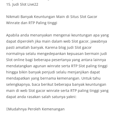
15. Judi Slot Live22
Nikmati Banyak Keuntungan Main di Situs Slot Gacor
Winrate dan RTP Paling tinggi
Apabila anda menanyakan mengenai keuntungan apa yang
dapat diperoleh jika main dalam web Slot gacor, jawabnya
pasti amatlah banyak. Karena blog judi Slot gacor
normalnya selalu mengedepankan kepuasan bermain judi
Slot online bagi beberapa pesertanya yang antara lainnya
mendatangkan agunan winrate serta RTP Slot paling tinggi
hingga bikin banyak penjudi selalu menjanjikan dapat
mendapatkan yang bernama kemenangan. Untuk tahu
selengkapnya, baca berikut beberapa banyak keuntungan
main di web Slot gacor winrate serta RTP paling tinggi yang
dapat anda rasakan salah satunya yakni:
Mudahnya Peroleh Kemenangan