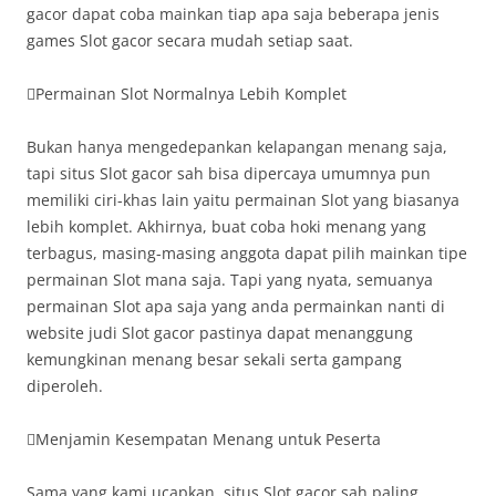
gacor dapat coba mainkan tiap apa saja beberapa jenis
games Slot gacor secara mudah setiap saat.
Permainan Slot Normalnya Lebih Komplet
Bukan hanya mengedepankan kelapangan menang saja,
tapi situs Slot gacor sah bisa dipercaya umumnya pun
memiliki ciri-khas lain yaitu permainan Slot yang biasanya
lebih komplet. Akhirnya, buat coba hoki menang yang
terbagus, masing-masing anggota dapat pilih mainkan tipe
permainan Slot mana saja. Tapi yang nyata, semuanya
permainan Slot apa saja yang anda permainkan nanti di
website judi Slot gacor pastinya dapat menanggung
kemungkinan menang besar sekali serta gampang
diperoleh.
Menjamin Kesempatan Menang untuk Peserta
Sama yang kami ucapkan, situs Slot gacor sah paling