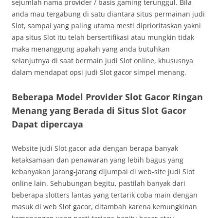
sejumlah nama provider / basis gaming terunggul. Bila
anda mau tergabung di satu diantara situs permainan judi
Slot, sampai yang paling utama mesti diprioritaskan yakni
apa situs Slot itu telah bersertifikasi atau mungkin tidak
maka menanggung apakah yang anda butuhkan
selanjutnya di saat bermain judi Slot online, khususnya
dalam mendapat opsi judi Slot gacor simpel menang.
Beberapa Model Provider Slot Gacor Ringan
Menang yang Berada di Situs Slot Gacor
Dapat dipercaya
Website judi Slot gacor ada dengan berapa banyak
ketaksamaan dan penawaran yang lebih bagus yang
kebanyakan jarang-jarang dijumpai di web-site judi Slot
online lain. Sehubungan begitu, pastilah banyak dari
beberapa slotters lantas yang tertarik coba main dengan
masuk di web Slot gacor, ditambah karena kemungkinan