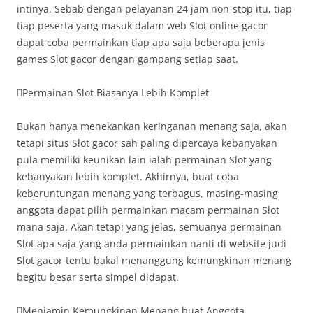
intinya. Sebab dengan pelayanan 24 jam non-stop itu, tiap-
tiap peserta yang masuk dalam web Slot online gacor
dapat coba permainkan tiap apa saja beberapa jenis
games Slot gacor dengan gampang setiap saat.
Permainan Slot Biasanya Lebih Komplet
Bukan hanya menekankan keringanan menang saja, akan
tetapi situs Slot gacor sah paling dipercaya kebanyakan
pula memiliki keunikan lain ialah permainan Slot yang
kebanyakan lebih komplet. Akhirnya, buat coba
keberuntungan menang yang terbagus, masing-masing
anggota dapat pilih permainkan macam permainan Slot
mana saja. Akan tetapi yang jelas, semuanya permainan
Slot apa saja yang anda permainkan nanti di website judi
Slot gacor tentu bakal menanggung kemungkinan menang
begitu besar serta simpel didapat.
Menjamin Kemungkinan Menang buat Anggota