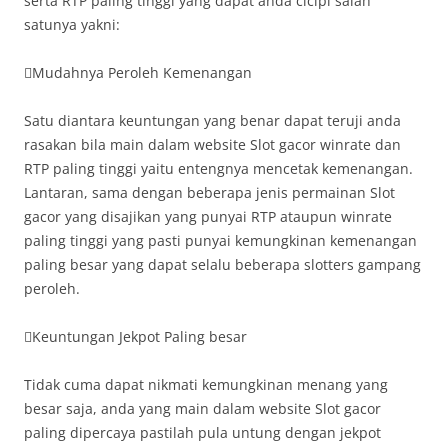
serta RTP paling tinggi yang dapat anda cicipi salah
satunya yakni:
Mudahnya Peroleh Kemenangan
Satu diantara keuntungan yang benar dapat teruji anda
rasakan bila main dalam website Slot gacor winrate dan
RTP paling tinggi yaitu entengnya mencetak kemenangan.
Lantaran, sama dengan beberapa jenis permainan Slot
gacor yang disajikan yang punyai RTP ataupun winrate
paling tinggi yang pasti punyai kemungkinan kemenangan
paling besar yang dapat selalu beberapa slotters gampang
peroleh.
Keuntungan Jekpot Paling besar
Tidak cuma dapat nikmati kemungkinan menang yang
besar saja, anda yang main dalam website Slot gacor
paling dipercaya pastilah pula untung dengan jekpot