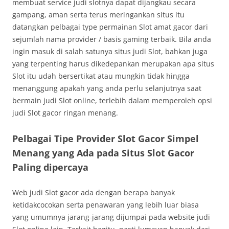
membuat service judi slotnya dapat dijangkau secara
gampang, aman serta terus meringankan situs itu
datangkan pelbagai type permainan Slot amat gacor dari
sejumlah nama provider / basis gaming terbaik. Bila anda
ingin masuk di salah satunya situs judi Slot, bahkan juga
yang terpenting harus dikedepankan merupakan apa situs
Slot itu udah bersertikat atau mungkin tidak hingga
menanggung apakah yang anda perlu selanjutnya saat
bermain judi Slot online, terlebih dalam memperoleh opsi
judi Slot gacor ringan menang.
Pelbagai Tipe Provider Slot Gacor Simpel
Menang yang Ada pada Situs Slot Gacor
Paling dipercaya
Web judi Slot gacor ada dengan berapa banyak
ketidakcocokan serta penawaran yang lebih luar biasa
yang umumnya jarang-jarang dijumpai pada website judi