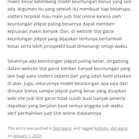
makin besar ketimbang model keuntungan bonus yang lain
ada. Argumen itu yang setelah itu membuat tiap beberapa
slotters terpikat mau main judi Slot online karena oleh
keuntungan jekpot paling besarnya dapat memberi
kepuasan makin banyak. Dan, di website Slot gacor
keuntungan jekpot yang dijajakan tentunya bertambah
besar serta lebih prospektif buat dimenangi setiap waktu.
Selainnya ada keuntungan jekpot paling besar, tergabung
dalam website Slot gacor berikan banyak keuntungan yang
lain bagi para slotters seperti dari yang udah kami jelaskan
di atas. Juga, seluruhnya model keuntungan apa saja dari
dimulai bonus sampai jekpot paling besar yang disajikan
web-site judi Slot gacor tidak susah buat banyak peserta
dapatkan yang berjalan buat semua anggota sah waktu
aktif permainkan judi Slot online didalamnya.
This entry was posted in
Slot Gacor
and tagged
koitoto
,
slot gacor
on
January 1, 2023
.