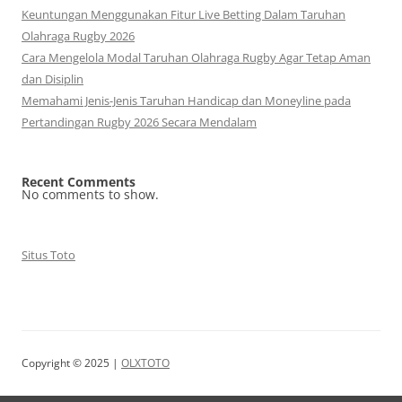
Keuntungan Menggunakan Fitur Live Betting Dalam Taruhan
Olahraga Rugby 2026
Cara Mengelola Modal Taruhan Olahraga Rugby Agar Tetap Aman
dan Disiplin
Memahami Jenis-Jenis Taruhan Handicap dan Moneyline pada
Pertandingan Rugby 2026 Secara Mendalam
Recent Comments
No comments to show.
Situs Toto
Copyright © 2025 |
OLXTOTO