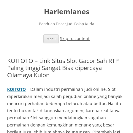
Harlemlanes
Panduan Dasar Judi Balap Kuda
Skip to content
Menu
KOITOTO – Link Situs Slot Gacor Sah RTP
Paling tinggi Sangat Bisa dipercaya
Cilamaya Kulon
KOITOTO
– Dalam industri permainan judi online, Slot
diperkirakan menjadi salah perjudian online yang banyak
mencuri perhatian beberapa betaruh atau bettor. Hal itu
tentu bukan tak dilandaskan argumen, karena realitanya
permainan Slot sanggup mendatangkan suguhan
permainan dengan kemungkinan menang yang besar
berikut juga lebih jumlahnya keuntungan. Ditambah lagi