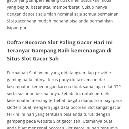
gacor yang simpel menang tidak membutuhkan modal
yang begitu besar atau memperberat. Cukup hanya
dengan deposit sejumlah nominal saja semua permainan
Slot gacor yang mudah menang bisa anda permainkan
kapan pun.
Daftar Bocoran Slot Paling Gacor Hari Ini
Teranyar Gampang Raih kemenangan di
Situs Slot Gacor Sah
Permainan Slot online yang didatangkan tiap provider
gaming pada intinya terus punya ketaksamaan dari
kesempatan kemenangan karena tidak sama juga nilai RTP
serta susunan bermainnya. Sebab itu, untuk peroleh
kesempatan menang terhebat, begitu dianjurkan bagi para
slotters buat mengerti juga data bocoran Slot sangat gacor
terkini ini hari yang tentulah bisa anda turuti dengan
gampang pada website Slot gacor sah. Utamanya buat
anda buat mengenal bocoran Slot gacor ini hari tentunya