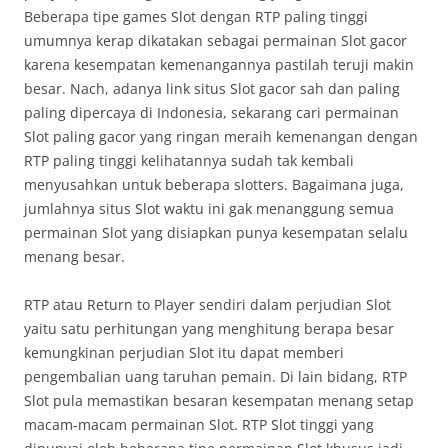
Beberapa tipe games Slot dengan RTP paling tinggi
umumnya kerap dikatakan sebagai permainan Slot gacor
karena kesempatan kemenangannya pastilah teruji makin
besar. Nach, adanya link situs Slot gacor sah dan paling
paling dipercaya di Indonesia, sekarang cari permainan
Slot paling gacor yang ringan meraih kemenangan dengan
RTP paling tinggi kelihatannya sudah tak kembali
menyusahkan untuk beberapa slotters. Bagaimana juga,
jumlahnya situs Slot waktu ini gak menanggung semua
permainan Slot yang disiapkan punya kesempatan selalu
menang besar.
RTP atau Return to Player sendiri dalam perjudian Slot
yaitu satu perhitungan yang menghitung berapa besar
kemungkinan perjudian Slot itu dapat memberi
pengembalian uang taruhan pemain. Di lain bidang, RTP
Slot pula memastikan besaran kesempatan menang setap
macam-macam permainan Slot. RTP Slot tinggi yang