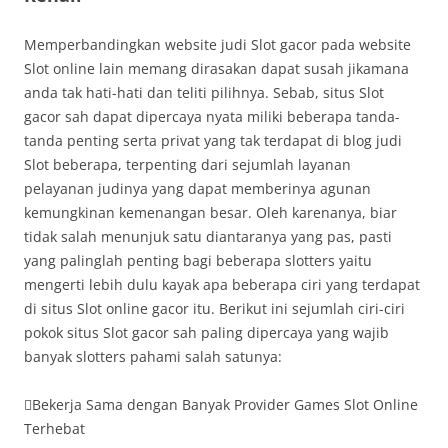
Memperbandingkan website judi Slot gacor pada website
Slot online lain memang dirasakan dapat susah jikamana
anda tak hati-hati dan teliti pilihnya. Sebab, situs Slot
gacor sah dapat dipercaya nyata miliki beberapa tanda-
tanda penting serta privat yang tak terdapat di blog judi
Slot beberapa, terpenting dari sejumlah layanan
pelayanan judinya yang dapat memberinya agunan
kemungkinan kemenangan besar. Oleh karenanya, biar
tidak salah menunjuk satu diantaranya yang pas, pasti
yang palinglah penting bagi beberapa slotters yaitu
mengerti lebih dulu kayak apa beberapa ciri yang terdapat
di situs Slot online gacor itu. Berikut ini sejumlah ciri-ciri
pokok situs Slot gacor sah paling dipercaya yang wajib
banyak slotters pahami salah satunya:
Bekerja Sama dengan Banyak Provider Games Slot Online
Terhebat