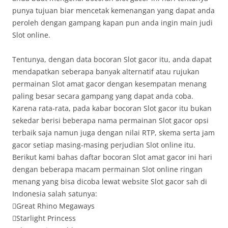
punya tujuan biar mencetak kemenangan yang dapat anda
peroleh dengan gampang kapan pun anda ingin main judi
Slot online.
Tentunya, dengan data bocoran Slot gacor itu, anda dapat
mendapatkan seberapa banyak alternatif atau rujukan
permainan Slot amat gacor dengan kesempatan menang
paling besar secara gampang yang dapat anda coba.
Karena rata-rata, pada kabar bocoran Slot gacor itu bukan
sekedar berisi beberapa nama permainan Slot gacor opsi
terbaik saja namun juga dengan nilai RTP, skema serta jam
gacor setiap masing-masing perjudian Slot online itu.
Berikut kami bahas daftar bocoran Slot amat gacor ini hari
dengan beberapa macam permainan Slot online ringan
menang yang bisa dicoba lewat website Slot gacor sah di
Indonesia salah satunya:
Great Rhino Megaways
Starlight Princess