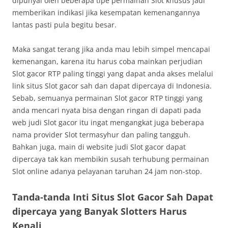
dipunyai oleh beberapa tipe permainan Slot khusus jadi
memberikan indikasi jika kesempatan kemenangannya
lantas pasti pula begitu besar.
Maka sangat terang jika anda mau lebih simpel mencapai
kemenangan, karena itu harus coba mainkan perjudian
Slot gacor RTP paling tinggi yang dapat anda akses melalui
link situs Slot gacor sah dan dapat dipercaya di Indonesia.
Sebab, semuanya permainan Slot gacor RTP tinggi yang
anda mencari nyata bisa dengan ringan di dapati pada
web judi Slot gacor itu ingat mengangkat juga beberapa
nama provider Slot termasyhur dan paling tangguh.
Bahkan juga, main di website judi Slot gacor dapat
dipercaya tak kan membikin susah terhubung permainan
Slot online adanya pelayanan taruhan 24 jam non-stop.
Tanda-tanda Inti Situs Slot Gacor Sah Dapat
dipercaya yang Banyak Slotters Harus
Kenali