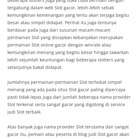
beberapa slotters juga yang suka coba bermain dengan
tergabung dalam web Slot gacor, lebih-lebih sebab
kemungkinan kemenangan yang tentu akan terjaga begitu
besar atau simpel didapat. Perihal itu juga tentunya
berdasar pada juga dari susunan macam-macam
permainan Slot yang disiapkan kebanyakan merupakan
permainan Slot online gacor dengan winrate atau
kemungkinan menang yang begitu besar hingga tawarkan
lebih sejumlah keuntungan bagi beberapa slotters yang
selanjutnya bakal didapat.
Jumlahnya permainan-permainan Slot terhebat simpel
menang yang ada pada situs Slot gacor paling dipercaya
pasti tidak lepas juga dari jumlah beberapa nama provider
Slot terkenal serta sangat gacor yang digotong di service
judi Slot terbaik.
Atas banyak juga nama provider Slot terutama dan sangat
gacor itu, pemain atau peserta di blog judi Slot gacor akan