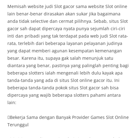
Memisah website judi Slot gacor sama website Slot online
lain benar-benar dirasakan akan sukar jika bagaimana
anda tidak selective dan cermat pilihnya. Sebab, situs Slot
gacor sah dapat dipercaya nyata punya sejumlah ciri-ciri
inti dan pribadi yang tak terdapat pada web judi Slot rata-
rata, terlebih dari beberapa layanan pelayanan judinya
yang dapat memberi agunan kesempatan kemenangan
besar. Karena itu, supaya gak salah menunjuk satu
diantara yang benar, pastinya yang palinglah penting bagi
beberapa slotters ialah mengenali lebih dulu kayak apa
tanda-tanda yang ada di situs Slot online gacor itu. Ini
beberapa tanda-tanda pokok situs Slot gacor sah bisa
dipercaya yang wajib beberapa slotters pahami antara
lain:
Bekerja Sama dengan Banyak Provider Games Slot Online
Terunggul