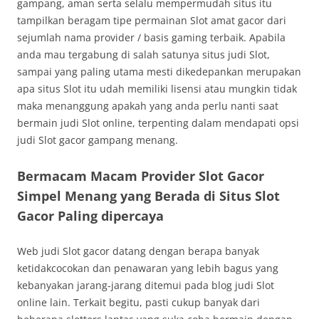
gampang, aman serta selalu mempermudah situs itu
tampilkan beragam tipe permainan Slot amat gacor dari
sejumlah nama provider / basis gaming terbaik. Apabila
anda mau tergabung di salah satunya situs judi Slot,
sampai yang paling utama mesti dikedepankan merupakan
apa situs Slot itu udah memiliki lisensi atau mungkin tidak
maka menanggung apakah yang anda perlu nanti saat
bermain judi Slot online, terpenting dalam mendapati opsi
judi Slot gacor gampang menang.
Bermacam Macam Provider Slot Gacor
Simpel Menang yang Berada di Situs Slot
Gacor Paling dipercaya
Web judi Slot gacor datang dengan berapa banyak
ketidakcocokan dan penawaran yang lebih bagus yang
kebanyakan jarang-jarang ditemui pada blog judi Slot
online lain. Terkait begitu, pasti cukup banyak dari