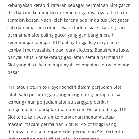
kebanyakan kerap dikatakan sebagai permainan Slot gacor
disebabkan kemungkinan kemenangannya nyata terbukti
semakin besar. Nach, oleh karena ada link situs Slot gacor
sah dan amat bisa dipercaya di Indonesia, sekarang cari
permainan Slot paling gacor yang gampang meraih
kemenangan dengan RTP paling tinggi kayaknya tidak
kembali menyusahkan bagi para slotters. Bagaimana juga,
banyak situs Slot sekarang gak jamin semua permainan
Slot yang disajikan mempunyai kesempatan terus menang
besar.
RTP atau Return to Player sendiri dalam perjudian Slot
ialah satu perhitungan yang menghitung berapa besar
kemungkinan perjudian Slot itu sanggup berikan
pengembalian uang taruhan pemain. Di lain bidang, RTP
Slot tentukan besaran kemungkinan menang setap
macam-macam permainan Slot. RTP Slot tinggi yang
dipunyai oleh beberapa model permainan Slot tertentu