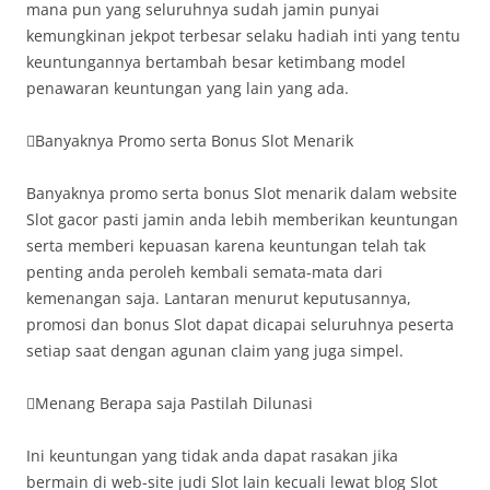
mana pun yang seluruhnya sudah jamin punyai
kemungkinan jekpot terbesar selaku hadiah inti yang tentu
keuntungannya bertambah besar ketimbang model
penawaran keuntungan yang lain yang ada.
Banyaknya Promo serta Bonus Slot Menarik
Banyaknya promo serta bonus Slot menarik dalam website
Slot gacor pasti jamin anda lebih memberikan keuntungan
serta memberi kepuasan karena keuntungan telah tak
penting anda peroleh kembali semata-mata dari
kemenangan saja. Lantaran menurut keputusannya,
promosi dan bonus Slot dapat dicapai seluruhnya peserta
setiap saat dengan agunan claim yang juga simpel.
Menang Berapa saja Pastilah Dilunasi
Ini keuntungan yang tidak anda dapat rasakan jika
bermain di web-site judi Slot lain kecuali lewat blog Slot