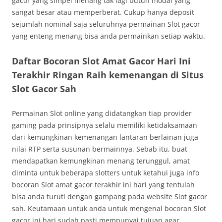
gacor yang simpel menang tak lagi butuh modal yang
sangat besar atau memperberat. Cukup hanya deposit
sejumlah nominal saja seluruhnya permainan Slot gacor
yang enteng menang bisa anda permainkan setiap waktu.
Daftar Bocoran Slot Amat Gacor Hari Ini
Terakhir Ringan Raih kemenangan di Situs
Slot Gacor Sah
Permainan Slot online yang didatangkan tiap provider
gaming pada prinsipnya selalu memiliki ketidaksamaan
dari kemungkinan kemenangan lantaran berlainan juga
nilai RTP serta susunan bermainnya. Sebab itu, buat
mendapatkan kemungkinan menang terunggul, amat
diminta untuk beberapa slotters untuk ketahui juga info
bocoran Slot amat gacor terakhir ini hari yang tentulah
bisa anda turuti dengan gampang pada website Slot gacor
sah. Keutamaan untuk anda untuk mengenal bocoran Slot
gacor ini hari sudah pasti mempunyai tujuan agar