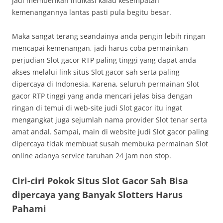
jadi memberikan indikasi kalau kesempatan
kemenangannya lantas pasti pula begitu besar.
Maka sangat terang seandainya anda pengin lebih ringan
mencapai kemenangan, jadi harus coba permainkan
perjudian Slot gacor RTP paling tinggi yang dapat anda
akses melalui link situs Slot gacor sah serta paling
dipercaya di Indonesia. Karena, seluruh permainan Slot
gacor RTP tinggi yang anda mencari jelas bisa dengan
ringan di temui di web-site judi Slot gacor itu ingat
mengangkat juga sejumlah nama provider Slot tenar serta
amat andal. Sampai, main di website judi Slot gacor paling
dipercaya tidak membuat susah membuka permainan Slot
online adanya service taruhan 24 jam non stop.
Ciri-ciri Pokok Situs Slot Gacor Sah Bisa
dipercaya yang Banyak Slotters Harus
Pahami