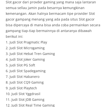
Slot gacor dari provder gaming yang mana saja lantaran
semua sellau jamin pada besarnya kemungkinan
kemenangan. Akan halnya bermacam tipe provider Slot
gacor gampang menang yang ada pada situs Slot gacor
bisa dipercaya di mana bisa anda coba permainkan secara
gampang tiap-tiap bermainnya di antaranya dibawah
berikut ini:
1. Judi Slot Pragmatic Play
2. Judi Slot Microgaming
3. Judi Slot Hebat Tren Gaming
4. Judi Slot Joker Gaming
5. Judi Slot PG Soft
6. Judi Slot Spadegaming
7. Judi Slot Habanero
8. Judi Slot CQ9 Gaming
9. Judi Slot Playtech
10. Judi Slot Yggdrasil
11. Judi Slot JDB Gaming
12. Judi Slot Real Time Gaming