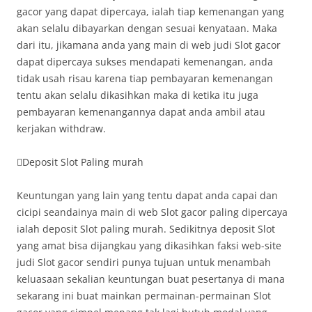
gacor yang dapat dipercaya, ialah tiap kemenangan yang
akan selalu dibayarkan dengan sesuai kenyataan. Maka
dari itu, jikamana anda yang main di web judi Slot gacor
dapat dipercaya sukses mendapati kemenangan, anda
tidak usah risau karena tiap pembayaran kemenangan
tentu akan selalu dikasihkan maka di ketika itu juga
pembayaran kemenangannya dapat anda ambil atau
kerjakan withdraw.
Deposit Slot Paling murah
Keuntungan yang lain yang tentu dapat anda capai dan
cicipi seandainya main di web Slot gacor paling dipercaya
ialah deposit Slot paling murah. Sedikitnya deposit Slot
yang amat bisa dijangkau yang dikasihkan faksi web-site
judi Slot gacor sendiri punya tujuan untuk menambah
keluasaan sekalian keuntungan buat pesertanya di mana
sekarang ini buat mainkan permainan-permainan Slot