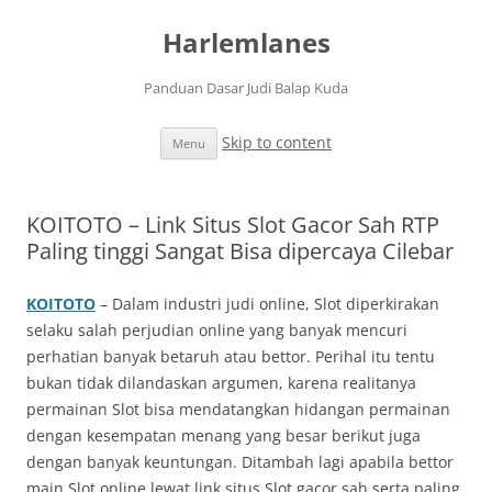
Harlemlanes
Panduan Dasar Judi Balap Kuda
Skip to content
Menu
KOITOTO – Link Situs Slot Gacor Sah RTP
Paling tinggi Sangat Bisa dipercaya Cilebar
KOITOTO
– Dalam industri judi online, Slot diperkirakan
selaku salah perjudian online yang banyak mencuri
perhatian banyak betaruh atau bettor. Perihal itu tentu
bukan tidak dilandaskan argumen, karena realitanya
permainan Slot bisa mendatangkan hidangan permainan
dengan kesempatan menang yang besar berikut juga
dengan banyak keuntungan. Ditambah lagi apabila bettor
main Slot online lewat link situs Slot gacor sah serta paling