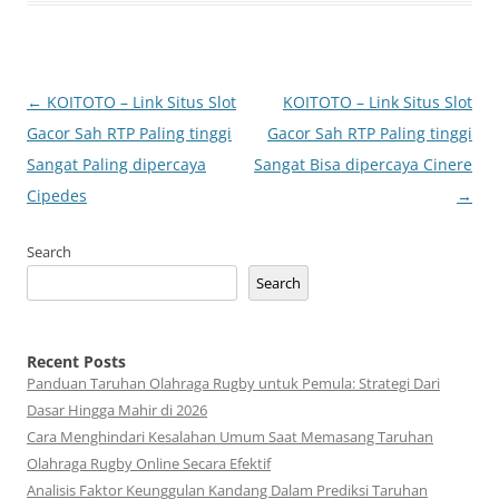
Post
←
KOITOTO – Link Situs Slot
KOITOTO – Link Situs Slot
navigation
Gacor Sah RTP Paling tinggi
Gacor Sah RTP Paling tinggi
Sangat Paling dipercaya
Sangat Bisa dipercaya Cinere
Cipedes
→
Search
Search
Recent Posts
Panduan Taruhan Olahraga Rugby untuk Pemula: Strategi Dari
Dasar Hingga Mahir di 2026
Cara Menghindari Kesalahan Umum Saat Memasang Taruhan
Olahraga Rugby Online Secara Efektif
Analisis Faktor Keunggulan Kandang Dalam Prediksi Taruhan